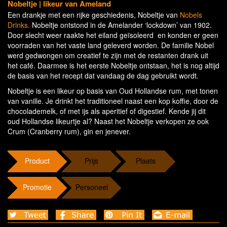
Nobeltje | likeur van Ameland
Een drankje met een rijke geschiedenis, Nobeltje van
Nobels
Drinks.
Nobeltje ontstond in de Amelander ‘lockdown’ van 1902.
Door slecht weer raakte het eiland geïsoleerd en konden er geen
voorraden van het vaste land geleverd worden. De familie Nobel
werd gedwongen om creatief te zijn met de restanten drank uit
het café. Daarmee is het eerste Nobeltje ontstaan, het is nog altijd
de basis van het recept dat vandaag de dag gebruikt wordt.
Nobeltje is een likeur op basis van Oud Hollandse rum, met tonen
van vanille. Je drinkt het traditioneel naast een kop koffie, door de
chocolademelk, of met ijs als aperitief of digestief. Kende jij dit
oud Hollandse likeurtje al? Naast het Nobeltje verkopen ze ook
Crum (Cranberry rum), gin en jenever.
Product
Prijs
Plaats
Promotie
Personeel