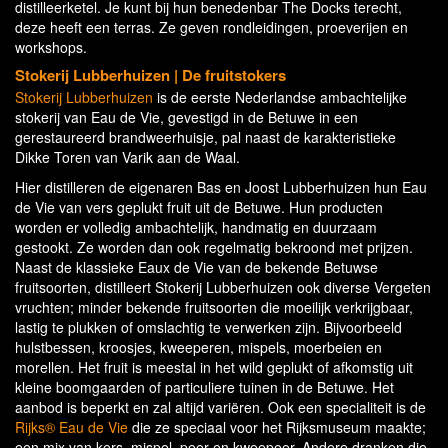
distilleerketel. Je kunt bij hun benedenbar The Docks terecht,
deze heeft een terras. Ze geven rondleidingen, proeverijen en
workshops.
Stokerij Lubberhuizen | De fruitstokers
Stokerij Lubberhuizen
is de eerste Nederlandse ambachtelijke
stokerij van Eau de Vie, gevestigd in de Betuwe in een
gerestaureerd brandweerhuisje, pal naast de karakteristieke
Dikke Toren van Varik aan de Waal.
Hier distilleren de eigenaren Bas en Joost Lubberhuizen hun Eau
de Vie van vers geplukt fruit uit de Betuwe. Hun producten
worden er volledig ambachtelijk, handmatig en duurzaam
gestookt. Ze worden dan ook regelmatig bekroond met prijzen.
Naast de klassieke Eaux de Vie van de bekende Betuwse
fruitsoorten, distilleert Stokerij Lubberhuizen ook diverse Vergeten
vruchten; minder bekende fruitsoorten die moeilijk verkrijgbaar,
lastig te plukken of omslachtig te verwerken zijn. Bijvoorbeeld
hulstbessen, kroosjes, kweeperen, mispels, moerbeien en
morellen. Het fruit is meestal in het wild geplukt of afkomstig uit
kleine boomgaarden of particuliere tuinen in de Betuwe. Het
aanbod is beperkt en zal altijd variëren. Ook een specialiteit is de
Rijks® Eau de Vie
die ze speciaal voor het Rijksmuseum maakte;
een mix van kers, mispel, peer en kweepeer. Andere dranken die