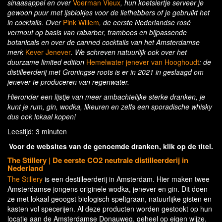
sinaasappel en over
Voerman Vieux
, hun koetsiertje serveer je
gewoon puur met ijsblokjes voor de liefhebbers of je gebruikt het
in cocktails. Over
Pink Willem
, de eerste Nederlandse rosé
vermout op basis van rabarber, framboos en bijpassende
botanicals en over de canned cocktails van het Amsterdamse
merk
Kever Jenever
. We schreven natuurlijk ook over het
duurzame limited edition
Hemelwater jenever van Hooghoudt
: de
distilleerderij met Groningse roots is er in 2021 in geslaagd om
jenever te produceren van regenwater.
Hieronder een lijstje van meer ambachtelijke sterke dranken, je
kunt je rum, gin, wodka, likeuren en zelfs een sporadische whisky
dus ook lokaal kopen!
Leestijd: 3 minuten
Voor de websites van de genoemde dranken, klik op de titel.
The Stillery
| De eerste CO2 neutrale distilleerderij in
Nederland
The Stillery
is een destilleerderij in Amsterdam. Hier maken twee
Amsterdamse jongens originele wodka, jenever en gin. Dit doen
ze met lokaal geoogst biologisch speltgraan, natuurlijke gisten en
kasten vol specerijen. Al deze producten worden gestookt op hun
locatie aan de Amsterdamse Donauweg, geheel op eigen wijze.