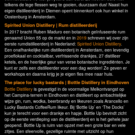
telkens de lege flessen weg te gooien, duurzaam dus! Naast hun
eigen distilleerderij in Diemen opent binnenkort ook hun winkel in
Oostenburg in Amsterdam.
Spirited Union Distillery | Rum distilleerderij
In 2017 bracht Ruben Maduro een botanisch geïnfuseerde rum
genaamd Union 55 op de markt en in
2019
schreven wij over zijn
eerste rumdistilleerderij in Nederland:
Spirited Union Distillery
.
Een onafhankelijke rum distilleerderij in Amsterdam, een levendig
proeflokaal en cocktailbar, verfrissende drankjes, 27 distilleer
ketels, en de heerlijke geur van verse botanische ingrediënten. Je
kunt er zelfs een distilleerder voor een dag worden! Ze geven er
workshops en daarna krijg je je eigen fles mee naar huis.
The place for lucky bastards | Bottle Distillery in Eindhoven
Bottle Distillery
is gevestigd in de voormalige Melkontvangst op
het Campina-terrein in Eindhoven en distilleert op ambachtelijke
wijze gin, rum, wodka, beerbrandy en likeuren zoals Arancello en
Lucky Bastards CoffeeRum likeur. Bij ‘Bottle Up’ en ‘The Docks’
kun je terecht voor een drankje en hapje. Bottle Up bevindt zicht
op de eerste verdieping van de distilleerderij en is het gehele jaar
geopend. Bottle Up is ruim van opzet met een grote bar en vele
zitjes. Een sfeervolle, gezellige ruimte met uitzicht op hun