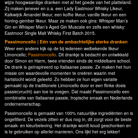
wijze hoogwaardige dranken met al het goede van het platteland.
Zij maken jenever en o.a. een Lady Eastmoor Whisky Likeur,
Kalkwijck Amandel likeur, een koffie likeur, vanille likeur en een
honing-gember likeur. Maar ze maken ook gins: Whisper Man’s
Gin en Whisper Man’s Aged Gin Muscate en zelfs een whisky:
Eastmoor Single Malt Whisky First Batch 2015.
Passimoncello
| Eén van de ambachtelijke sterke dranken
Weer een andere kijk op de bij iedereen welbekende likeur
Limoncello;
Passimoncello
. Dit drankje is bedacht en ontwikkeld
door Simon en Harm, twee vrienden sinds de middelbare school.
De drank is geïnspireerd op Italiaanse passie. Ze maken het hun
missie om waardevolle momenten te creëren waarin met
hartstocht wordt geleefd. Zo hebben ze hun eigen variatie
gemaakt op de traditionele Limoncello door er een flinke dosis
passie(vrucht) aan toe te voegen. Dat maakt Passimoncello een
combinatie van Italiaanse passie, tropische smaak en Nederlands
ondernemerschap.
Passimoncello is gemaakt van 100% natuurlijke ingrediënten en is
ongefilterd. De vezels zitten er dus nog in, dit zorgt voor de beste
smaak- en kleurbeleving. Het drankje wordt koud geschonken en
is te gebruiken op allerlei manieren. Ons lijkt het erg lekker!