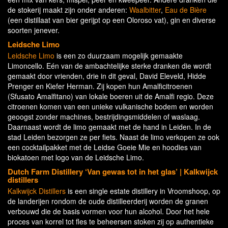
de stokerij maakt zijn onder anderen:
Waalbitter
,
Eau de Bière
(een distillaat van bier gerijpt op een Oloroso vat), gin en diverse
soorten jenever.
Leidsche Limo
Leidsche Limo
is een zo duurzaam mogelijk gemaakte
Limoncello. Eén van de ambachtelijke sterke dranken die wordt
gemaakt door vrienden, drie in dit geval, David Eleveld, Hidde
Prenger en Kiefer Herman. Zij kopen hun Amalficitroenen
(Sfusato Amalfitano) van lokale boeren uit de Amalfi regio. Deze
citroenen komen van een unieke vulkanische bodem en worden
geoogst zonder machines, bestrijdingsmiddelen of waslaag.
Daarnaast wordt de limo gemaakt met de hand in Leiden. In de
stad Leiden bezorgen ze per fiets. Naast de limo verkopen ze ook
een cocktailpakket met de Leidse Goeie Mie en hoodies van
biokatoen met logo van de Leidsche Limo.
Dutch Farm Distillery ‘Van gewas tot in het glas’ | Kalkwijck
distillers
Kalkwijck Distillers
is een single estate distillery in Vroomshoop, op
de landerijen rondom de oude distilleerderij worden de granen
verbouwd die de basis vormen voor hun alcohol. Door het hele
proces van korrel tot fles te beheersen stoken zij op authentieke