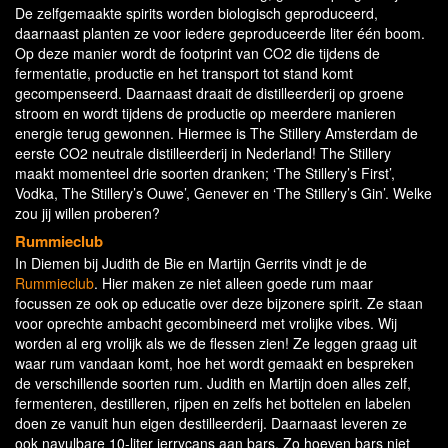
De zelfgemaakte spirits worden biologisch geproduceerd,
daarnaast planten ze voor iedere geproduceerde liter één boom.
Op deze manier wordt de footprint van CO2 die tijdens de
fermentatie, productie en het transport tot stand komt
gecompenseerd. Daarnaast draait de distilleerderij op groene
stroom en wordt tijdens de productie op meerdere manieren
energie terug gewonnen. Hiermee is The Stillery Amsterdam de
eerste CO2 neutrale distilleerderij in Nederland! The Stillery
maakt momenteel drie soorten dranken; ‘The Stillery’s First’,
Vodka, The Stillery’s Ouwe’, Genever en ‘The Stillery’s Gin’. Welke
zou jij willen proberen?
Rummieclub
In Diemen bij Judith de Bie en Martijn Gerrits vindt je de
Rummieclub
. Hier maken ze niet alleen goede rum maar
focussen ze ook op educatie over deze bijzonere spirit. Ze staan
voor oprechte ambacht gecombineerd met vrolijke vibes. Wij
worden al erg vrolijk als we de flessen zien! Ze leggen graag uit
waar rum vandaan komt, hoe het wordt gemaakt en bespreken
de verschillende soorten rum. Judith en Martijn doen alles zelf,
fermenteren, destilleren, rijpen en zelfs het bottelen en labelen
doen ze vanuit hun eigen destilleerderij. Daarnaast leveren ze
ook navulbare 10-liter jerrycans aan bars. Zo hoeven bars niet