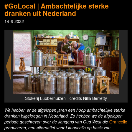
#GoLocal | Ambachtelijke sterke
dranken uit Nederland
14-6-2022
Stokerij Lubberhuizen - credits Nilla Berretty
Stok
We hebben er de afgelopen jaren een hoop ambachtelijke sterke
dranken bijgekregen in Nederland. Zo hebben we de afgelopen
periode geschreven over de Jongens van Oud West die
Orancello
produceren, een alternatief voor Limoncello op basis van