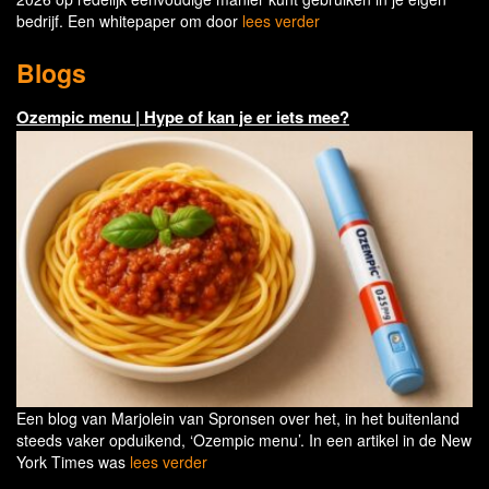
bedrijf. Een whitepaper om door
lees verder
Blogs
Ozempic menu | Hype of kan je er iets mee?
Een blog van Marjolein van Spronsen over het, in het buitenland
steeds vaker opduikend, ‘Ozempic menu’. In een artikel in de New
York Times was
lees verder