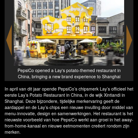
nt in
PepsiCo opened a Lay's potato-themed restaurant in
Pepsi
nghai
China, bringing a new brand experience to Shanghai
Chin
In april van dit jaar opende PepsiCo’s chipsmerk Lay’s officieel het
eerste Lay’s Potato Restaurant in China, in de wijk Xintiandi in
Shanghai. Deze bijzondere, tijdelijke merkervaring geeft de
aardappel en de Lay’s-chips een nieuwe invulling door middel van
menu-innovatie, design en samenwerkingen. Het restaurant is het
nieuwste voorbeeld van hoe PepsiCo werkt aan groei in het away-
from-home-kanaal en nieuwe eetmomenten creëert rondom zijn
merken.