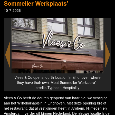
Sommelier Werkplaats’
10-7-2026
 where
Vlees & Co opens fourth location in Eindhoven where
Vlees
e' -
they have their own 'Meat Sommelier Workstore'
the
Vlees & Co heeft de deuren geopend van haar nieuwe vestiging
aan het Wilhelminaplein in Eindhoven. Met deze opening breidt
het restaurant, dat al vestigingen heeft in Arnhem, Nijmegen en
Amsterdam, verder uit binnen Nederland. De nieuwe locatie is de