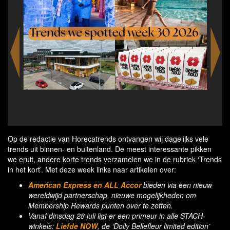
The McDonald’s restaurant in Breukelen is the Dutch
The 
flagship for the international World Menu Heist
G
campaign
Op de redactie van Horecatrends ontvangen wij dagelijks vele
trends uit binnen- en buitenland. De meest interessante pikken
we eruit, andere korte trends verzamelen we in de rubriek ‘Trends
in het kort’. Met deze week links naar artikelen over:
American Express en ALL Accor
bieden via een nieuw
wereldwijd partnerschap, nieuwe mogelijkheden om
Membership Rewards punten over te zetten.
Vanaf dinsdag 28 juli ligt er een primeur in alle STACH-
winkels:
Liefde NOW
, de ‘Dolly Bellefleur limited edition’