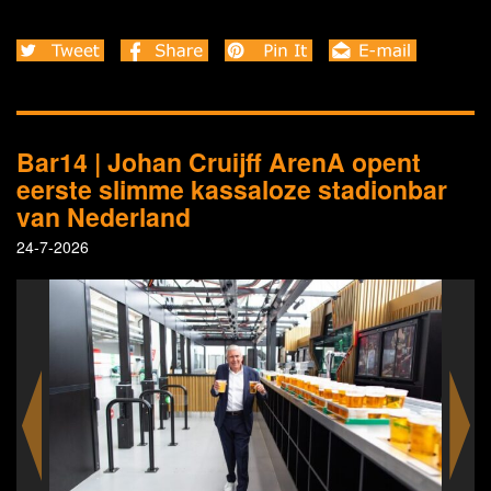
Bar14 | Johan Cruijff ArenA opent
eerste slimme kassaloze stadionbar
van Nederland
24-7-2026