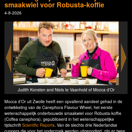
smaakwiel voor Robusta-koffie
4-8-2026
 d'Or
Judith Konsten and Niels te Vaanhold of Mocca d'Or
Judi
Mocca d’Or uit Zwolle heeft een opvallend aandeel gehad in de
ontwikkeling van de Canephora Flavour Wheel, het eerste
wetenschappelijk onderbouwde smaakwiel voor Robusta-koffie
(Coffea canephora), gepubliceerd in het wetenschappelijke
tijdschrift
Scientific Reports
. Van de slechts drie Nederlandse
cuppers die voor het onderzoek werden uitgenodigd, zijn er twee,