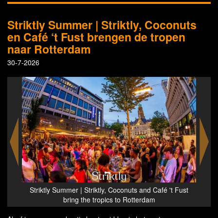
Striktly Summer | Striktly, Coconuts
en Café ‘t Fust brengen de tropen
naar Rotterdam
30-7-2026
 Fust
Striktly Summer | Striktly, Coconuts and Café 't Fust
Stri
bring the tropics to Rotterdam