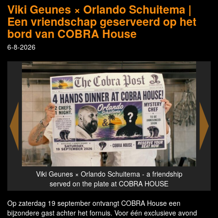
Viki Geunes × Orlando Schuitema |
Een vriendschap geserveerd op het
bord van COBRA House
6-8-2026
hip
Viki Geunes × Orlando Schuitema - a friendship
Vi
served on the plate at COBRA HOUSE
Op zaterdag 19 september ontvangt COBRA House een
bijzondere gast achter het fornuis. Voor één exclusieve avond