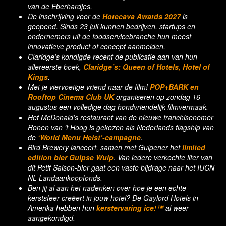
van de Eberhardjes.
De inschrijving voor de
Horecava Awards 2027
is
geopend. Sinds 23 juli kunnen bedrijven, startups en
ondernemers uit de foodservicebranche hun meest
innovatieve product of concept aanmelden.
Claridge’s kondigde recent de publicatie aan van hun
allereerste boek,
Claridge’s: Queen of Hotels, Hotel of
Kings
.
Met je viervoetige vriend naar de film!
POP+BARK en
Rooftop Cinema Club UK
organiseren op zondag 16
augustus een volledige dag hondvriendelijk filmvermaak.
Het McDonald’s restaurant van de nieuwe franchisenemer
Ronen van ’t Hoog is gekozen als Nederlands flagship van
de
‘World Menu Heist’-campagne
.
Bird Brewery lanceert, samen met Gulpener het
limited
edition bier Gulpse Wulp
. Van iedere verkochte liter van
dit Petit Saison-bier gaat een vaste bijdrage naar het IUCN
NL Landaankoopfonds.
Ben jij al aan het nadenken over hoe je een echte
kerstsfeer creëert in jouw hotel? De Gaylord Hotels in
Amerika hebben hun
kerstervaring ice!™
al weer
aangekondigd.