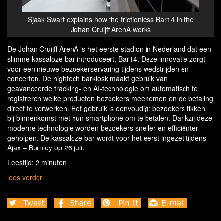
in the
Bar14 in the Johan Cruijff ArenA in Amsterdam - the
Sjaak
first frictionless stadium bar in the Netherlands
De Johan Cruijff ArenA is het eerste stadion in Nederland dat een
slimme kassaloze bar introduceert, Bar14. Deze innovatie zorgt
voor een nieuwe bezoekerservaring tijdens wedstrijden en
concerten. De hightech barkiosk maakt gebruik van
geavanceerde tracking- en AI-technologie om automatisch te
registreren welke producten bezoekers meenemen en de betaling
direct te verwerken. Het gebruik is eenvoudig: bezoekers tikken
bij binnenkomst met hun smartphone om te betalen. Dankzij deze
moderne technologie worden bezoekers sneller en efficiënter
geholpen. De kassaloze bar wordt voor het eerst ingezet tijdens
Ajax – Burnley op 26 juli.
Leestijd: 2 minuten
lees verder