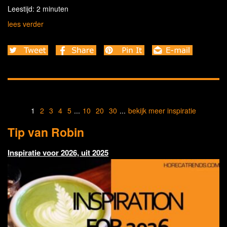
Leestijd: 2 minuten
lees verder
1
2
3
4
5
...
10
20
30
...
bekijk meer inspiratie
Tip van Robin
Inspiratie voor 2026, uit 2025