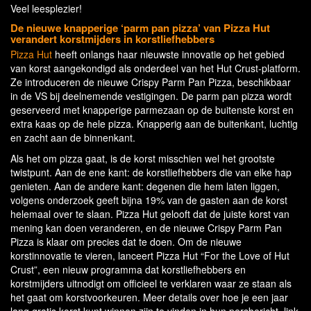
Veel leesplezier!
De nieuwe knapperige ‘parm pan pizza’ van Pizza Hut
verandert korstmijders in korstliefhebbers
Pizza Hut
heeft onlangs haar nieuwste innovatie op het gebied
van korst aangekondigd als onderdeel van het Hut Crust-platform.
Ze introduceren de nieuwe Crispy Parm Pan Pizza, beschikbaar
in de VS bij deelnemende vestigingen. De parm pan pizza wordt
geserveerd met knapperige parmezaan op de buitenste korst en
extra kaas op de hele pizza. Knapperig aan de buitenkant, luchtig
en zacht aan de binnenkant.
Als het om pizza gaat, is de korst misschien wel het grootste
twistpunt. Aan de ene kant: de korstliefhebbers die van elke hap
genieten. Aan de andere kant: degenen die hem laten liggen,
volgens onderzoek geeft bijna 19% van de gasten aan de korst
helemaal over te slaan. Pizza Hut gelooft dat de juiste korst van
mening kan doen veranderen, en de nieuwe Crispy Parm Pan
Pizza is klaar om precies dat te doen. Om de nieuwe
korstinnovatie te vieren, lanceert Pizza Hut “For the Love of Hut
Crust”, een nieuw programma dat korstliefhebbers en
korstmijders uitnodigt om officieel te verklaren waar ze staan als
het gaat om korstvoorkeuren. Meer details over hoe je een jaar