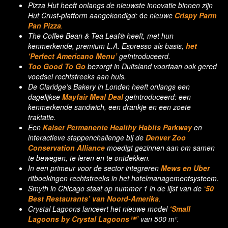
Pizza Hut heeft onlangs de nieuwste innovatie binnen zijn
Hut Crust-platform aangekondigd:
d
e nieuwe
Crispy Parm
Pan Pizza
.
The Coffee Bean & Tea Leaf® heeft, met hun
kenmerkende, premium L.A. Espresso als basis,
het
‘Perfect Americano Menu’
geïntroduceerd.
Too Good To Go
bezorgt in Duitsland voortaan ook gered
voedsel rechtstreeks aan huis.
De Claridge’s Bakery in Londen heeft onlangs een
dagelijkse
Mayfair Meal Deal
geïntroduceerd: een
kenmerkende sandwich, een drankje en een zoete
traktatie.
Een
Kaiser Permanente Healthy Habits Parkway
en
interactieve stappenchallenge bij de
Denver Zoo
Conservation Alliance
moedigt gezinnen aan om samen
te bewegen, te leren en te ontdekken.
In een primeur voor de sector integreren
Mews en Uber
ritboekingen rechtstreeks in het hotelmanagementsysteem.
Smyth in Chicago staat op nummer 1 in de lijst van de
‘50
Best Restaurants’ van Noord-Amerika
.
Crystal Lagoons lanceert het nieuwe model
‘Small
Lagoons by Crystal Lagoons™’
van 500 m².