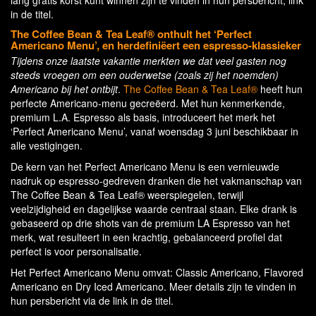
lang gratis korst kunt winnen zijn te vinden in hun persbericht, link
in de titel.
The Coffee Bean & Tea Leaf® onthult het ‘Perfect
Americano Menu’, en herdefiniëert een espresso-klassieker
Tijdens onze laatste vakantie merkten we dat veel gasten nog
steeds vroegen om een ouderwetse (zoals zij het noemden)
Americano bij het ontbijt
.
The Coffee Bean & Tea Leaf®
heeft hun
perfecte Americano-menu gecreëerd. Met hun kenmerkende,
premium L.A. Espresso als basis, introduceert het merk het
‘Perfect Americano Menu’, vanaf woensdag 3 juni beschikbaar in
alle vestigingen.
De kern van het Perfect Americano Menu is een vernieuwde
nadruk op espresso-gedreven dranken die het vakmanschap van
The Coffee Bean & Tea Leaf® weerspiegelen, terwijl
veelzijdigheid en dagelijkse waarde centraal staan. Elke drank is
gebaseerd op drie shots van de premium LA Espresso van het
merk, wat resulteert in een krachtig, gebalanceerd profiel dat
perfect is voor personalisatie.
Het Perfect Americano Menu omvat: Classic Americano, Flavored
Americano en Dry Iced Americano. Meer details zijn te vinden in
hun persbericht via de link in de titel.