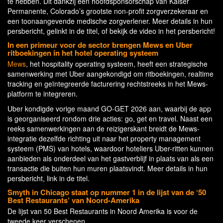
te hebben. Dit dankzij een hoofdsponsorschap van Kaiser
Permanente, Colorado’s grootste non-profit zorgverzekeraar en
een toonaangevende medische zorgverlener. Meer details in hun
persbericht, gelinkt in de titel, of bekijk de video in het persbericht!
In een primeur voor de sector brengen Mews en Uber
ritboekingen in het hotel operating systeem
Mews
, het hospitality operating systeem, heeft een strategische
samenwerking met Uber aangekondigd om ritboekingen, realtime
tracking en geïntegreerde facturering rechtstreeks in het Mews-
platform te integreren.
Uber kondigde vorige maand GO-GET 2026 aan, waarbij de app
is georganiseerd rondom drie acties: go, get en travel. Naast een
reeks samenwerkingen aan de reizigerskant breidt de Mews-
integratie dezelfde richting uit naar het property management
systeem (PMS) van hotels, waardoor hoteliers Uber-ritten kunnen
aanbieden als onderdeel van het gastverblijf in plaats van als een
transactie die buiten hun muren plaatsvindt. Meer details in hun
persbericht, link in de titel.
Smyth in Chicago staat op nummer 1 in de lijst van de ‘50
Best Restaurants’ van Noord-Amerika
De lijst van 50 Best Restaurants in Noord Amerika is voor de
tweede keer verschenen.