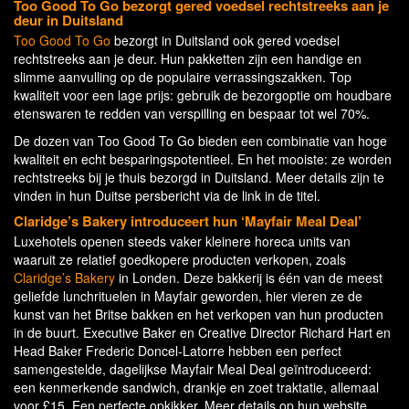
Too Good To Go bezorgt gered voedsel rechtstreeks aan je
deur in Duitsland
Too Good To Go
bezorgt in Duitsland ook gered voedsel
rechtstreeks aan je deur. Hun pakketten zijn een handige en
slimme aanvulling op de populaire verrassingszakken. Top
kwaliteit voor een lage prijs: gebruik de bezorgoptie om houdbare
etenswaren te redden van verspilling en bespaar tot wel 70%.
De dozen van Too Good To Go bieden een combinatie van hoge
kwaliteit en echt besparingspotentieel. En het mooiste: ze worden
rechtstreeks bij je thuis bezorgd in Duitsland. Meer details zijn te
vinden in hun Duitse persbericht via de link in de titel.
Claridge’s Bakery introduceert hun ‘Mayfair Meal Deal’
Luxehotels openen steeds vaker kleinere horeca units van
waaruit ze relatief goedkopere producten verkopen, zoals
Claridge’s Bakery
in Londen. Deze bakkerij is één van de meest
geliefde lunchrituelen in Mayfair geworden, hier vieren ze de
kunst van het Britse bakken en het verkopen van hun producten
in de buurt. Executive Baker en Creative Director Richard Hart en
Head Baker Frederic Doncel-Latorre hebben een perfect
samengestelde, dagelijkse Mayfair Meal Deal geïntroduceerd:
een kenmerkende sandwich, drankje en zoet traktatie, allemaal
voor £15. Een perfecte opkikker. Meer details op hun website,