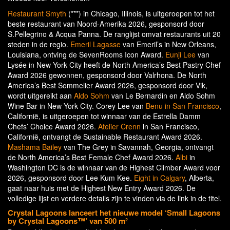
Restaurant Smyth
(***) in Chicago, Illinois, is uitgeroepen tot het
beste restaurant van Noord-Amerika 2026, gesponsord door
S.Pellegrino & Acqua Panna. De ranglijst omvat restaurants uit 20
steden in de regio.
Emeril Lagasse
van Emeril’s in New Orleans,
Louisiana, ontving de SevenRooms Icon Award.
Eunji Lee
van
Lysée in New York City heeft de North America’s Best Pastry Chef
Award 2026 gewonnen, gesponsord door Valrhona. De North
America’s Best Sommelier Award 2026, gesponsord door Vik,
wordt uitgereikt aan
Aldo Sohm
van Le Bernardin en Aldo Sohm
Wine Bar in New York City. Corey Lee van
Benu in San Francisco
,
Californië, is uitgeroepen tot winnaar van de Estrella Damm
Chefs’ Choice Award 2026.
Atelier Crenn
in San Francisco,
Californië, ontvangt de Sustainable Restaurant Award 2026.
Mashama Bailey
van The Grey in Savannah, Georgia, ontvangt
de North America’s Best Female Chef Award 2026.
Albi
in
Washington DC is de winnaar van de Highest Climber Award voor
2026, gesponsord door Lee Kum Kee.
Eight in Calgary
, Alberta,
gaat naar huis met de Highest New Entry Award 2026. De
volledige lijst en verdere details zijn te vinden via de link in de titel.
Crystal Lagoons lanceert het nieuwe model ‘Small Lagoons
by Crystal Lagoons™’ van 500 m²