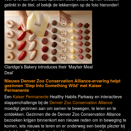
gelinkt in de titel, of bekijk de lekkernijen op de foto hieronder!
Claridge’s Bakery introduces their ‘Mayfair Meal
Deal’
Nieuwe Denver Zoo Conservation Alliance-ervaring helpt
gezinnen ‘Step Into Something Wild’ met Kaiser
Permanente
Een
Kaiser Permanente
Healthy Habits Parkway en interactieve
stappenchallenge bij de
Denver Zoo Conservation Alliance
moedigt gezinnen aan om samen te bewegen, te leren en te
ontdekken. Gezinnen die de Denver Zoo Conservation Alliance
bezoeken krijgen binnenkort een nieuwe reden om in beweging te
komen, iets nieuws te leren en er onderweg een beetje plezier bij