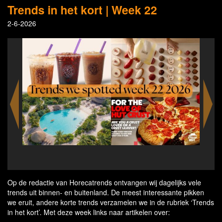
Trends in het kort | Week 22
2-6-2026
 Deal’
Smyth
Op de redactie van Horecatrends ontvangen wij dagelijks vele
trends uit binnen- en buitenland. De meest interessante pikken
we eruit, andere korte trends verzamelen we in de rubriek ‘Trends
in het kort’. Met deze week links naar artikelen over: