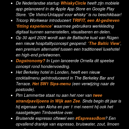
De Nederlandse startup
WhiskyCircle
heeft zijn mobiele
app gelanceerd in de Apple App Store en Google Play
Store. “De Vivino/Untappd voor whisky” is nu beschikbaar!
Tricorp Workwear introduceert
TRIFIT, een AI-gedreven
‘fitting experience’
waarmee gebruikers werkkleding
digitaal kunnen samenstellen, visualiseren en delen.
Op 30 april 2026 wordt aan de Baltische kust van Rügen
een nieuw hospitalityconcept geopend:
‘The Baltic View’
,
een premium alternatief tussen een traditioneel luxehotel
en high-end privéwonen.
Dogstronomy?
In Lyon lanceerde Ornella dit speelse
concept rond hondenvoeding.
Het Berkeley hotel in Londen, heeft een nieuw
cocktailmenu geïntroduceerd in The Berkeley Bar and
Terrace.
Het SW1 Sips-menu
(een verwijzing naar de
postcode).
Pim Lammertse staat nu aan het roer van
twee
strandpaviljoens in Wijk aan Zee
.
Sinds begin dit jaar is
hij eigenaar van Aloha en per 1 mei neemt hij ook het
naastgelegen Timboektoe over.
Bruisende espresso oftewel een
#EspressoBom
? Een
opvallend drankje van espresso, bruiswater, zout, limoen