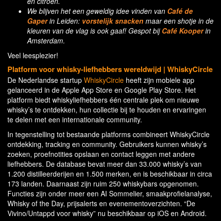
en citroen.
We blijven het een geweldig idee vinden van
Café de
Gaper
in Leiden:
vorstelijk snacken
maar een shotje in de
kleuren van de vlag is ook gaaf! Gespot bij
Café Kooper
in
Amsterdam.
Veel leesplezier!
Platform voor whisky-liefhebbers wereldwijd | WhiskyCircle
De Nederlandse startup
WhiskyCircle
heeft zijn mobiele app
gelanceerd in de Apple App Store en Google Play Store. Het
platform biedt whiskyliefhebbers één centrale plek om nieuwe
whisky’s te ontdekken, hun collectie bij te houden en ervaringen
te delen met een internationale community.
In tegenstelling tot bestaande platforms combineert WhiskyCircle
ontdekking, tracking en community. Gebruikers kunnen whisky’s
zoeken, proefnotities opslaan en contact leggen met andere
liefhebbers. De database bevat meer dan 33.000 whisky’s van
1.200 distilleerderijen en 1.500 merken, en is beschikbaar in circa
173 landen. Daarnaast zijn ruim 250 whiskybars opgenomen.
Functies zijn onder meer een AI Sommelier, smaakprofielanalyse,
Whisky of the Day, prijsalerts en evenementoverzichten. “De
Vivino/Untappd voor whisky” nu beschikbaar op iOS en Android.