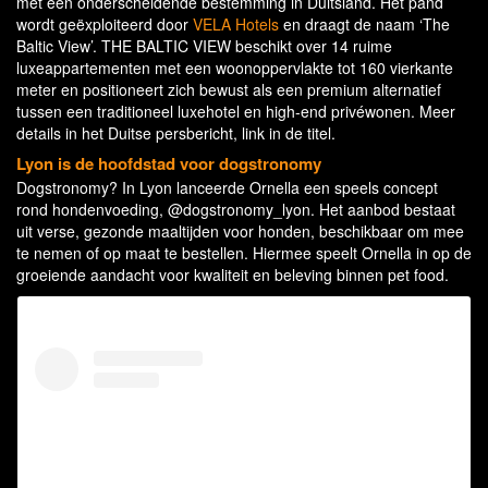
met een onderscheidende bestemming in Duitsland. Het pand
wordt geëxploiteerd door
VELA Hotels
en draagt de naam ‘The
Baltic View’. THE BALTIC VIEW beschikt over 14 ruime
luxeappartementen met een woonoppervlakte tot 160 vierkante
meter en positioneert zich bewust als een premium alternatief
tussen een traditioneel luxehotel en high-end privéwonen. Meer
details in het Duitse persbericht, link in de titel.
Lyon is de hoofdstad voor dogstronomy
Dogstronomy? In Lyon lanceerde Ornella een speels concept
rond hondenvoeding, @dogstronomy_lyon. Het aanbod bestaat
uit verse, gezonde maaltijden voor honden, beschikbaar om mee
te nemen of op maat te bestellen. Hiermee speelt Ornella in op de
groeiende aandacht voor kwaliteit en beleving binnen pet food.