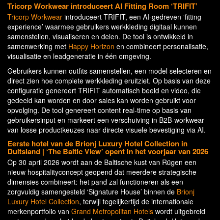
Tricorp Workwear introduceert AI Fitting Room ‘TRIFIT’
Tricorp Workwear
introduceert TRIFIT, een AI-gedreven ‘fitting
experience’ waarmee gebruikers werkkleding digitaal kunnen
samenstellen, visualiseren en delen. De tool is ontwikkeld in
samenwerking met
Happy Horizon
en combineert personalisatie,
visualisatie en leadgeneratie in één omgeving.
Gebruikers kunnen outfits samenstellen, een model selecteren en
direct zien hoe complete werkkleding eruitziet. Op basis van deze
configuratie genereert TRIFIT automatisch beeld en video, die
gedeeld kan worden en door sales kan worden gebruikt voor
opvolging. De tool genereert content real-time op basis van
gebruikersinput en markeert een verschuiving in B2B-workwear
van losse productkeuzes naar directe visuele bevestiging via AI.
Eerste hotel van de Brionj Luxury Hotel Collection in
Duitsland | ‘The Baltic View’ opent in het voorjaar van 2026
Op 30 april 2026 wordt aan de Baltische kust van Rügen een
nieuw hospitalityconcept geopend dat meerdere strategische
dimensies combineert: het pand zal functioneren als een
zorgvuldig samengesteld ‘Signature House’ binnen de
Brionj
Luxury Hotel Collection
, terwijl tegelijkertijd de internationale
merkenportfolio van
Grand Metropolitan Hotels
wordt uitgebreid