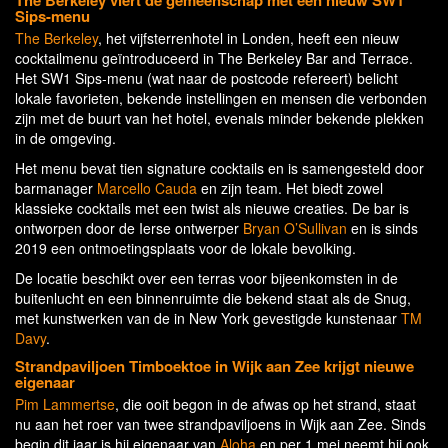
Sips-menu
The Berkeley
, het vijfsterrenhotel in Londen, heeft een nieuw
cocktailmenu geïntroduceerd in The Berkeley Bar and Terrace.
Het SW1 Sips-menu (wat naar de postcode refereert) belicht
lokale favorieten, bekende instellingen en mensen die verbonden
zijn met de buurt van het hotel, evenals minder bekende plekken
in de omgeving.
Het menu bevat tien signature cocktails en is samengesteld door
barmanager
Marcello Cauda
en zijn team. Het biedt zowel
klassieke cocktails met een twist als nieuwe creaties. De bar is
ontworpen door de Ierse ontwerper
Bryan O’Sullivan
en is sinds
2019 een ontmoetingsplaats voor de lokale bevolking.
De locatie beschikt over een terras voor bijeenkomsten in de
buitenlucht en een binnenruimte die bekend staat als de Snug,
met kunstwerken van de in New York gevestigde kunstenaar
TM
Davy
.
Strandpaviljoen Timboektoe in Wijk aan Zee krijgt nieuwe
eigenaar
Pim Lammertse
, die ooit begon in de afwas op het strand, staat
nu aan het roer van twee strandpaviljoens in Wijk aan Zee. Sinds
begin dit jaar is hij eigenaar van
Aloha
en per 1 mei neemt hij ook