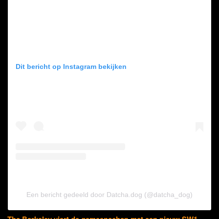
Dit bericht op Instagram bekijken
Een bericht gedeeld door Datcha.dog (@datcha_dog)
The Berkeley viert de gemeenschap met een nieuw SW1