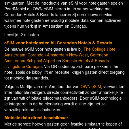
simkaarten. Met de introductie van eSIM voor hotelgasten spelen
PearlMobiel en OWN eSIM hierop in. In samenwerking met
Corendon Hotels & Resorts lanceren zij een nieuwe service
waarmee hotelgasten eenvoudig mobiele data kunnen activeren
tijdens hun verblijf in Amsterdam en Curaçao.
Leestijd: 2 minuten
eSIM voor hotelgasten bij Corendon Hotels & Resorts
De nieuwe eSIM voor hotelgasten is live bij
The College Hotel
Amsterdam
,
Corendon Amsterdam New-West
,
Corendon
Amsterdam Schiphol Airport
en
Sonesta Hotels & Resorts
Livingstone Curaçao
. Via QR-codes op zichtbare plekken in het
hotel, zoals de lobby, lift en receptie, krijgen gasten direct toegang
tot mobiele databundels.
Volgens Martijn van der Ven, founder van
OWN eSIM
,
verwachten
internationale reizigers directe connectiviteit zonder afhankelijk te
zijn van wifi of lokale telecomaanbieders. Door eSIM-technologie
te integreren in de hotelervaring wordt online zijn net zo
vanzelfsprekend als inchecken.
Mobiele data direct beschikbaar
Met de service hoeven gasten geen fysieke simkaart te kopen of