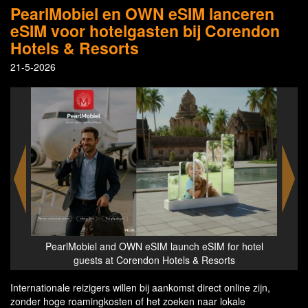
PearlMobiel en OWN eSIM lanceren
eSIM voor hotelgasten bij Corendon
Hotels & Resorts
21-5-2026
otel
PearlMobiel and OWN eSIM launch eSIM for hotel
Cor
guests at Corendon Hotels & Resorts
Internationale reizigers willen bij aankomst direct online zijn,
zonder hoge roamingkosten of het zoeken naar lokale