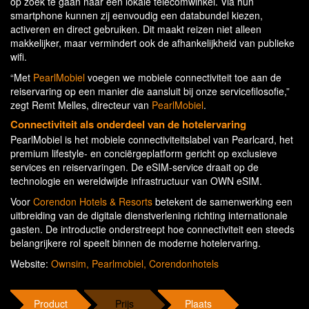
op zoek te gaan naar een lokale telecomwinkel. Via hun
smartphone kunnen zij eenvoudig een databundel kiezen,
activeren en direct gebruiken. Dit maakt reizen niet alleen
makkelijker, maar vermindert ook de afhankelijkheid van publieke
wifi.
“Met
PearlMobiel
voegen we mobiele connectiviteit toe aan de
reiservaring op een manier die aansluit bij onze servicefilosofie,”
zegt Remt Melles, directeur van
PearlMobiel
.
Connectiviteit als onderdeel van de hotelervaring
PearlMobiel is het mobiele connectiviteitslabel van Pearlcard, het
premium lifestyle- en conciërgeplatform gericht op exclusieve
services en reiservaringen. De eSIM-service draait op de
technologie en wereldwijde infrastructuur van OWN eSIM.
Voor
Corendon Hotels & Resorts
betekent de samenwerking een
uitbreiding van de digitale dienstverlening richting internationale
gasten. De introductie onderstreept hoe connectiviteit een steeds
belangrijkere rol speelt binnen de moderne hotelervaring.
Website:
Ownsim,
Pearlmobiel,
Corendonhotels
Product
Prijs
Plaats