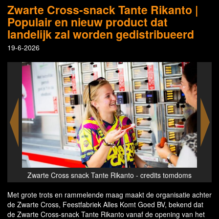
Zwarte Cross-snack Tante Rikanto |
Populair en nieuw product dat
landelijk zal worden gedistribueerd
19-6-2026
omdoms
Zwarte Cross snack Tante Rikanto - credits tomdoms
Zwart
Met grote trots en rammelende maag maakt de organisatie achter
de Zwarte Cross, Feestfabriek Alles Komt Goed BV, bekend dat
de Zwarte Cross-snack Tante Rikanto vanaf de opening van het