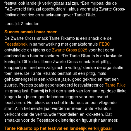
festival ook landelijk verkrijgbaar zal zijn. “Een mijlpaal die de
F&B-wereld flink zal opschudden”, aldus voormalig Zwarte Cross-
festivaldirectrice en snacknaamgever Tante Rikie.
Leestijd: 2 minuten
Succes smaakt naar meer
De Zwarte Cross-snack Tante Rikanto is een snack die de
Feestfabriek
in samenwerking met gemaksformule
FEBO
ontwikkelde en tijdens de
Zwarte Cross 2025
voor het eerst
aanbood aan haar bezoekers. “De Tante Rikanto is de krokante
koningin. Dit is de ultieme Zwarte Cross-snack: kort-pittig,
knapperig en met een zaligzachte vulling,” deelde de organisatie
toen mee. De Tante Rikanto bestaat uit een pittig, mals
gehaktmengsel in een krokant jasje, goed gekruid en met een
zuurtje. Precies zoals gepensioneerd festivaldirectrice
Tante Rikie
‘m graag lust. Daarbij is het een snack van formaat: op deze flinke
jongen kun je een goede bodem leggen voor een avond
feestvieren. Het bleek een schot in de roos en een vliegende
start. Al in het eerste jaar werden er meer Tante Rikanto’s
verkocht dan de vertrouwde frikandellen en kroketten. Dat
smaakte voor de Feestfabriek letterlijk en figuurlijk naar meer.
Tante Rikanto op het festival en landelijk verkrijgbaar