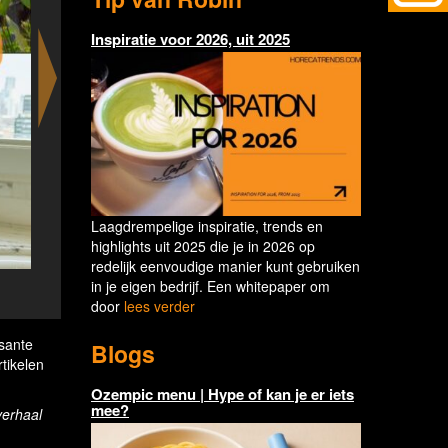
Inspiratie voor 2026, uit 2025
Laagdrempelige inspiratie, trends en
highlights uit 2025 die je in 2026 op
redelijk eenvoudige manier kunt gebruiken
'People Who Inspire' by Anantara - Yingsuphat “Alex” Wraraph
in je eigen bedrijf. Een whitepaper om
Hin Resort
door
lees verder
ssante
Blogs
rtikelen
Ozempic menu | Hype of kan je er iets
mee?
verhaal