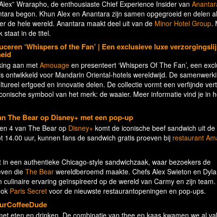
“Alex” Wrarapho, de enthousiaste Chief Experience Insider van
Anantar
ntara begon. Khun Alex en Anantara zijn samen opgegroeid en delen al
er de hele wereld. Anantara maakt deel uit van de
Minor Hotel Group
.
 staat in de titel.
eren ‘Whispers of the Fan’ | Een exclusieve luxe verzorgingsli
heid
king aan met
Amouage
en presenteert ‘Whispers Of The Fan’, een excl
al is ontwikkeld voor Mandarin Oriental-hotels wereldwijd. De samenwerk
eel erfgoed en innovatie delen. De collectie vormt een verfijnde vert
iconische symbool van het merk: de waaier. Meer informatie vind je in h
 van The Bear op Disney+ met een pop-up
oen 4 van The Bear op
Disney+
komt de iconische beef sandwich uit de 
tot 14.00 uur, kunnen fans de sandwich gratis proeven bij
restaurant Am
in een authentieke Chicago-style sandwichzaak, waar bezoekers de
even die
The Bear
wereldberoemd maakte. Chefs Alex Swieton en Dylan
en culinaire ervaring geïnspireerd op de wereld van Carmy en zijn team.
 ook
Paris Secret
voor de nieuwste restaurantopeningen en pop-ups.
ourCoffeeDude
s met eten en drinken. De combinatie van thee en kaas kwamen we al va