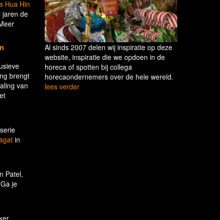
a Hua Hin
 jaren de
 Meer
jn
Al sinds 2007 delen wij inspiratie op deze
website, inspiratie die we opdoen in de
usieve
horeca of spotten bij collega
ing brengt
horecaondernemers over de hele wereld.
aling van
lees verder
et
serie
agat
in
 Patel,
 Ga je
ker