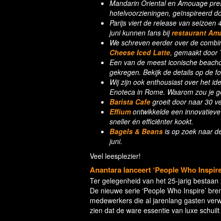
Mandarin Oriental en Amouage pr
hotelvoorzieningen, geïnspireerd do
Parijs viert de release van seizoen 
juni kunnen fans bij
restaurant Am
We schreven eerder over de combin
Cheese Iced Latte
, gemaakt door
Een van de meest iconische beach
gekregen. Bekijk de details op de foto
Wij zijn ook enthousiast over het i
Enoteca in Rome. Waarom zou je gee
Barista Cafe
groeit door naar 30 ve
Effium
ontwikkelde een innovatieve
sneller én efficiënter kookt.
Bagels & Beans
is op zoek naar 
juni.
Veel leesplezier!
Anantara lanceert ‘People Who Inspire’
Ter gelegenheid van het 25-jarig bestaan
De nieuwe serie ‘People Who Inspire’ bre
medewerkers die al jarenlang gasten verw
zien dat de ware essentie van luxe schuilt