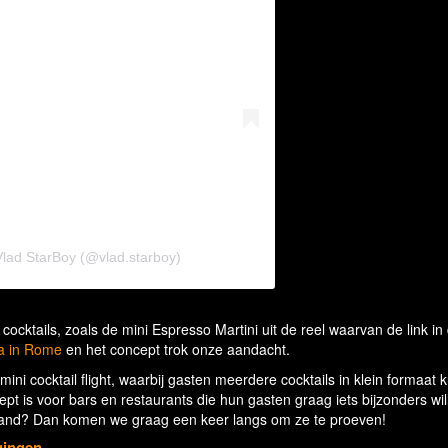
Vlad StarBoy (@vlad.starboy)
cocktails, zoals de mini Espresso Martini uit de reel waarvan de link in d
ca in Rome
en het concept trok onze aandacht.
 mini cocktail flight, waarbij gasten meerdere cocktails in klein formaat
pt is voor bars en restaurants die hun gasten graag iets bijzonders wil
derland? Dan komen we graag een keer langs om ze te proeven!
gingen