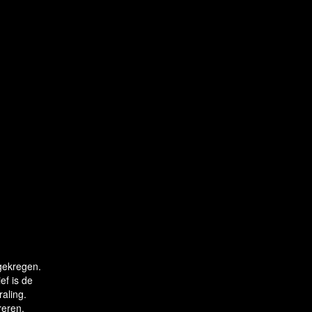
ekregen.
ef is de
raling.
reren.