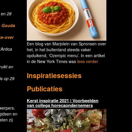
 en 28
n
Gouda
e-over
Een blog van Marjolein van Spronsen over
’Antica
het, in het buitenland steeds vaker
opduikend, ‘Ozempic menu’. In een artikel
in de New York Times was
lees verder
ruikt en
Inspiratiesessies
is op 29
Publicaties
Kerst inspiratie 2021 | Voorbeelden
van collega horecaondernemers
werpers.
gidsen en
ten zij