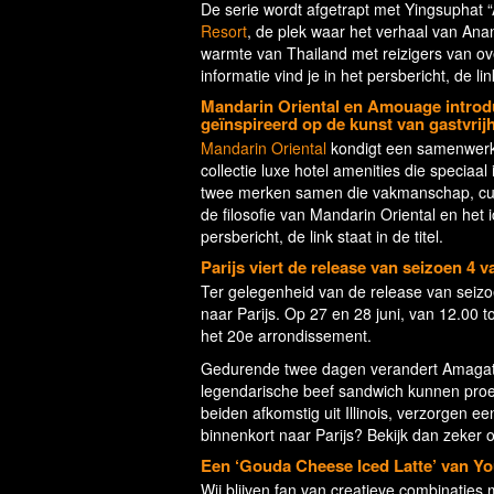
De serie wordt afgetrapt met Yingsuphat 
Resort
, de plek waar het verhaal van Ana
warmte van Thailand met reizigers van ov
informatie vind je in het persbericht, de link
Mandarin Oriental en Amouage introduc
geïnspireerd op de kunst van gastvrij
Mandarin Oriental
kondigt een samenwer
collectie luxe hotel amenities die specia
twee merken samen die vakmanschap, cultur
de filosofie van Mandarin Oriental en het 
persbericht, de link staat in de titel.
Parijs viert de release van seizoen 4
Ter gelegenheid van de release van seiz
naar Parijs. Op 27 en 28 juni, van 12.00 
het 20e arrondissement.
Gedurende twee dagen verandert Amagat 
legendarische beef sandwich kunnen pro
beiden afkomstig uit Illinois, verzorgen e
binnenkort naar Parijs? Bekijk dan zeker
Een ‘Gouda Cheese Iced Latte’ van Y
Wij blijven fan van creatieve combinatie