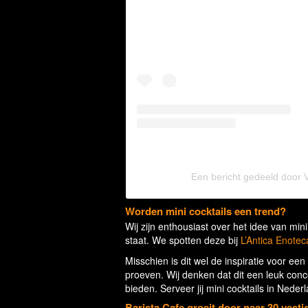
Een bericht gedeeld door 
Worden mini cocktails een trend?
Wij zijn enthousiast over het idee van mini 
staat. We spotten deze bij
L’Antica Enote
Misschien is dit wel de inspiratie voor een
proeven. Wij denken dat dit een leuk conce
bieden. Serveer jij mini cocktails in Ne
Barista Cafe groeit door naar 30 vesti