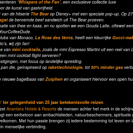
esenteren
‘Whispers of the Fan’
, een exclusieve collectie luxe
or de kunst van gastvrijheid.
4 van de hitserie
The Bear
op Disney+ met een speciale pop-up. Op 27
agat
de beroemde beef sandwich uit The Bear proeven.
atie van thee en kaas, en nu spotten we een Gouda Latte, oftewel ee
 YourCoffeeDude.
clubs van Monaco,
La Rose des Vents,
heeft een kleurrijke
Gucci-mak
’s, wij zijn fan!
dee van
mini cocktails,
zoals de mini Espresso Martini uit een reel van L
n mini cocktail flight serveren?
stigingen, met focus op landelijke spreiding.
 pan die, geïnspireerd op
rakettechnologie,
tot
50% minder gas
verb
de nieuwe bagelbaas van
Zutphen
en organiseert hiervoor een open hu
 ter gelegenheid van 25 jaar betekenisvolle reizen
 zet
Anantara Hotels & Resorts
de mensen achter het merk in de schijn
ngt een eerbetoon aan ambachtslieden, natuurbeschermers, spirituele 
elkomen. Met hun passie brengen zij iedere bestemming tot leven en la
 in menselijke verbinding.