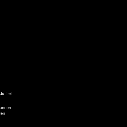
e titel
 kunnen
len