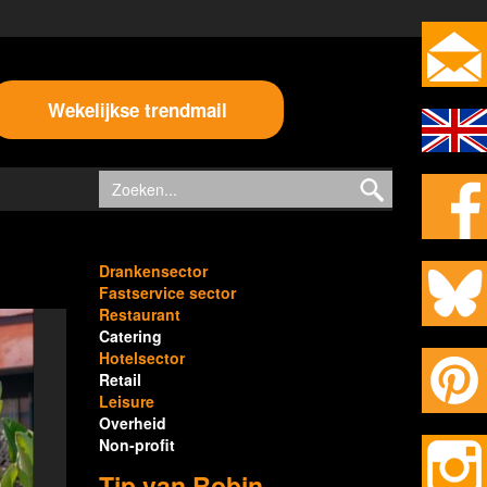
Wekelijkse trendmail
Drankensector
Fastservice sector
Restaurant
Catering
Hotelsector
Retail
Leisure
Overheid
Non-profit
Tip van Robin