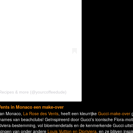
 Recipes & more (@yourcoffeedude)
Vents in Monaco een make-over
 van Monaco,
La Rose des Vents
, heeft een kleurrijke
Gucci-make-over
g
ernames van beachclubs! Geïnspireerd door Gucci’s iconische Flora-moti
Riviera-bestemming, vol bloemendetails en de kenmerkende Gucci-uitst
kingen van onder andere
Louis Vuitton en Dioriviera
, en ze blijven inspi