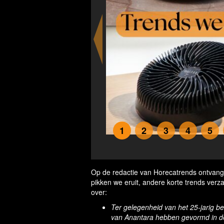
1
2
3
4
5
eans
Op de redactie van Horecatrends ontvangen
pikken we eruit, andere korte trends verza
over:
Ter gelegenheid van het 25-jarig b
van Anantara hebben gevormd in d