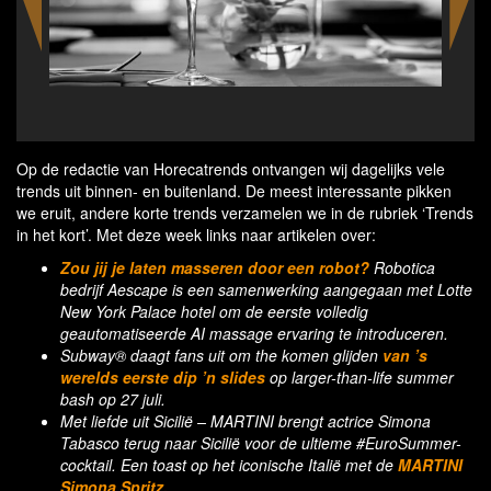
100Chefs by Gault&Millau
Fiv
Op de redactie van Horecatrends ontvangen wij dagelijks vele
trends uit binnen- en buitenland. De meest interessante pikken
we eruit, andere korte trends verzamelen we in de rubriek ‘Trends
in het kort’. Met deze week links naar artikelen over:
Zou jij je laten masseren door een robot?
Robotica
bedrijf Aescape is een samenwerking aangegaan met Lotte
New York Palace hotel om de eerste volledig
geautomatiseerde AI massage ervaring te introduceren.
Subway® daagt fans uit om the komen glijden
van ’s
werelds eerste dip ’n slides
op larger-than-life summer
bash op 27 juli.
Met liefde uit Sicilië – MARTINI brengt actrice Simona
Tabasco terug naar Sicilië voor de ultieme #EuroSummer-
cocktail. Een toast op het iconische Italië met de
MARTINI
Simona Spritz.