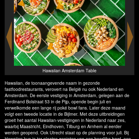
Hawaiian Amsterdam - de Pijp
Hawaiian, de toonaangevende naam in gezonde
fastfoodrestaurants, verovert na België nu ook Nederland en
Amsterdam. De eerste vestiging in Amsterdam, gelegen aan de
Ferdinand Bolstraat 53 in de Pijp, opende begin juli en
verwelkomde een lange rij poké bowl fans. Later deze maand
volgt een tweede locatie in de Bijlmer. Met deze uitbreidingen
groeit het aantal Hawaiian-vestigingen in Nederland naar zes,
waarbij Maastricht, Eindhoven, Tilburg en Arnhem al eerder
werden geopend. Ook Utrecht staat op de planning voor juli. Bij
Hawaiian kun je ter plaatse genieten van een heerlijke bowl, een