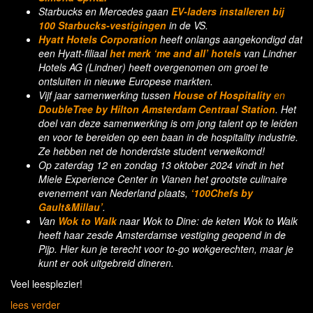
Starbucks en Mercedes gaan
EV-laders installeren bij
100 Starbucks-vestigingen
in de VS.
Hyatt Hotels Corporation
heeft onlangs aangekondigd dat
een Hyatt-filiaal
het merk ‘me and all’ hotels
van Lindner
Hotels AG (Lindner) heeft overgenomen om groei te
ontsluiten in nieuwe Europese markten.
Vijf jaar samenwerking tussen
House of Hospitality
en
DoubleTree by Hilton Amsterdam Centraal Station
. Het
doel van deze samenwerking is om jong talent op te leiden
en voor te bereiden op een baan in de hospitality industrie.
Ze hebben net de honderdste student verwelkomd!
Op zaterdag 12 en zondag 13 oktober 2024 vindt in het
Miele Experience Center in Vianen het grootste culinaire
evenement van Nederland plaats,
‘100Chefs by
Gault&Millau’
.
Van
Wok to Walk
naar Wok to Dine: de keten Wok to Walk
heeft haar zesde Amsterdamse vestiging geopend in de
Pijp. Hier kun je terecht voor to-go wokgerechten, maar je
kunt er ook uitgebreid dineren.
Veel leesplezier!
lees verder