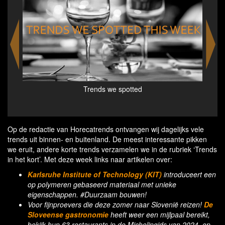
Cooling, light-Transmissive, and glare-Free: the new
material combines several unique properties. (Photo:
Gan Huang, KIT)
Op de redactie van Horecatrends ontvangen wij dagelijks vele
trends uit binnen- en buitenland. De meest interessante pikken
we eruit, andere korte trends verzamelen we in de rubriek ‘Trends
in het kort’. Met deze week links naar artikelen over:
Karlsruhe Institute of Technology (KIT)
introduceert een
op polymeren gebaseerd materiaal met unieke
eigenschappen. #Duurzaam bouwen!
Voor fijnproevers die deze zomer naar Slovenië reizen!
De
Sloveense gastronomie
heeft weer een mijlpaal bereikt,
bekijk hun 63 restaurants in de Michelingids van 2024, op