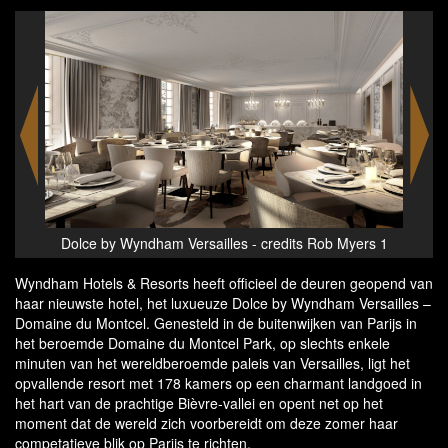
Dolce by Wyndham Versailles - credits Rob Myers 2
Dolc
ers 1
Wyndham Hotels & Resorts heeft officieel de deuren geopend van
haar nieuwste hotel, het luxueuze Dolce by Wyndham Versailles –
Domaine du Montcel. Genesteld in de buitenwijken van Parijs in
het beroemde Domaine du Montcel Park, op slechts enkele
minuten van het wereldberoemde paleis van Versailles, ligt het
opvallende resort met 178 kamers op een charmant landgoed in
het hart van de prachtige Bièvre-vallei en opent net op het
moment dat de wereld zich voorbereidt om deze zomer haar
competatieve blik op Parijs te richten.