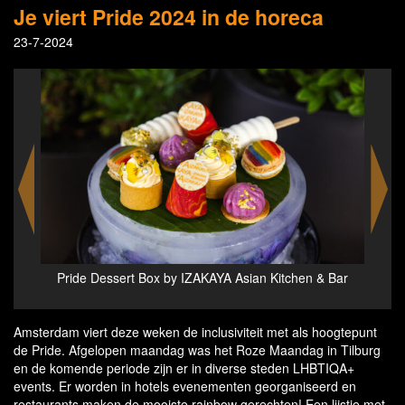
Je viert Pride 2024 in de horeca
23-7-2024
& Bar
RainbowBons available at MR PORTER Steakhouse,
A
Bar & Lounge
Amsterdam viert deze weken de inclusiviteit met als hoogtepunt
de Pride. Afgelopen maandag was het Roze Maandag in Tilburg
en de komende periode zijn er in diverse steden LHBTIQA+
events. Er worden in hotels evenementen georganiseerd en
restaurants maken de mooiste rainbow gerechten! Een lijstje met