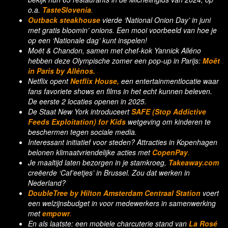
o.a.
TasteSlovenia
.
Outback steakhouse
vierde ‘National Onion Day’ in juni
met gratis bloomin’ onions. Een mooi voorbeeld van hoe je
op een ‘Nationale dag’ kunt inspelen!
Moët & Chandon, samen met chef-kok Yannick Alléno
hebben deze Olympische zomer een pop-up in Parijs:
Moët
in Paris by Allénos.
Netflix opent
Netflix House,
een entertainmentlocatie waar
fans favoriete shows en films in het echt kunnen beleven.
De eerste 2 locaties openen in 2025.
De Staat New York introduceert
SAFE (Stop Addictive
Feeds Exploitation) for Kids
wetgeving om kinderen te
beschermen tegen sociale media.
Interessant initiatief voor steden? Attracties in Kopenhagen
belonen klimaatvriendelijke acties met
CopenPay
.
Je maaltijd laten bezorgen in je stamkroeg,
Takeaway.com
creëerde ‘Caf’eetjes’ in Brussel. Zou dat werken in
Nederland?
DoubleTree by Hilton Amsterdam Centraal Station
voert
een welzijnsbudget in voor medewerkers in samenwerking
met
empowr
.
En als laatste: een mobiele charcuterie stand van
La Rosé