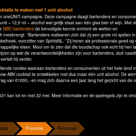
ktails te maken met 1 unit alcohol
eur oneUNIT-campagne. Deze campagne daagt bartenders en consumen
nit – 12,5 ml – alcohol wat gelijk staat aan één glas bier of wijn. Met d
de
NBC bartenders
de benodigde kennis omtrent de wetten en
 meebrengt. “Bartenders realiseren zich dat zij een grote rol spelen in
elhoek, voorzitter van SpiritsNL. ”Zij horen als professionals goed op
happelijke eisen. Mooi om te zien dat die boodschap ook echt bij hen l
wijzen op wat de verantwoordelijkheden zijn voor bartenders, sluit naad
ertelt hij verder.
hillende rondes waaraan bartenders en consumenten uit het hele land 
ow-ABV cocktail te ontwikkelen met dus maar één unit alcohol. De win
rag van €1000,- en mag zich daarna een jaar lang het gezicht van de
21 kan tot en met 22 mei. Meer informatie en de spelregels zijn te vin
aats
Promotie
Personeel