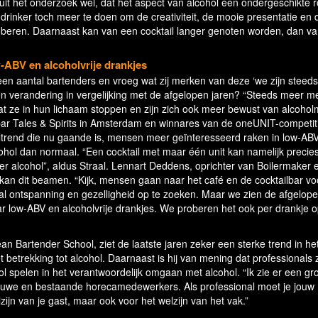
uit het onderzoek wel, dat het aspect van alcohol een ondergeschikte ro
de drinker toch meer te doen om de creativiteit, de mooie presentatie en 
oberen. Daarnaast kan van een cocktail langer genoten worden, dan v
-ABV en alcoholvrije drankjes
een aantal bartenders en vroeg wat zij merken van deze ‘we zijn steeds
een verandering in vergelijking met de afgelopen jaren? “Steeds meer 
t ze in hun lichaam stoppen en zijn zich ook meer bewust van alcoholm
ilbar Tales & Spirits in Amsterdam en winnares van de oneUNIT-competit
jltrend die nu gaande is, mensen meer geïnteresseerd raken in low-AB
lcohol dan normaal. “Een cocktail met maar één unit kan namelijk precie
r alcohol”, aldus Straal. Lennart Deddens, oprichter van Boilermaker 
an dit beamen. “Kijk, mensen gaan naar het café en de cocktailbar vo
ral ontspanning en gezelligheid op te zoeken. Maar we zien de afgelop
ar low-ABV en alcoholvrije drankjes. We proberen het ook per drankje 
 Bartender School, ziet de laatste jaren zeker een sterke trend in he
etrekking tot alcohol. Daarnaast is hij van mening dat professionals 
ol spelen in het verantwoordelijk omgaan met alcohol. “Ik zie er een gr
nieuwe en bestaande horecamedewerkers. Als professional moet je jouw
ijn van je gast, maar ook voor het welzijn van het vak.”