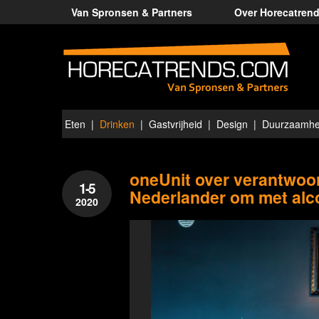
Van Spronsen & Partners
Over Horecatren
Eten
Drinken
Gastvrijheid
Design
Duurzaamhe
oneUnit over verantwoor
1-5
Nederlander om met alc
2020