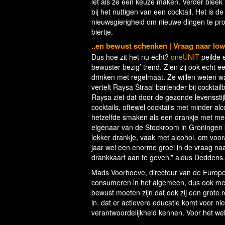
let als ze een keuze maken. Verder bleek 
bij het nuttigen van een cocktail. Het is 
nieuwsgierigheid om nieuwe dingen te pr
biertje.
..en bewust schenken | Vraag naar low
Dus hoe zit het nu echt?
oneUNIT
peilde 
bewuster bezig’ trend. Zien zij ook echt 
drinken met regelmaat. Ze willen weten wa
vertelt Raysa Straal bartender bij cockta
Raysa ziet dat door de gezonde levenssti
cocktails, oftewel cocktails met minder a
hetzelfde smaken als een drankje met mee
eigenaar van de Stockroom in Groningen k
lekker drankje, vaak met alcohol, om voo
jaar wel een enorme groei in de vraag na
drankkaart aan te geven.” aldus Deddens.
Mads Voorhoeve, directeur van de European
consumeren in het algemeen, dus ook met b
bewust moeten zijn dat ook zij een grote r
in, dat er actievere educatie komt voor 
verantwoordelijkheid kennen. Voor het welz