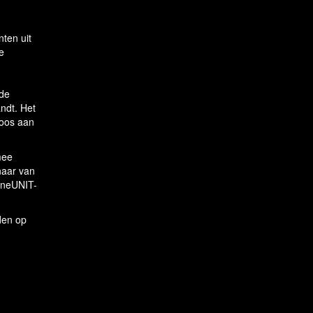
ten uit
e
 de
andt. Het
loos aan
mee
naar van
 oneUNIT-
den op