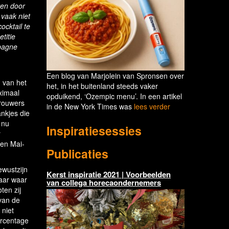
ren door
 vaak niet
ocktail te
titie
pagne
Een blog van Marjolein van Spronsen over
van het
het, in het buitenland steeds vaker
ximaal
opduikend, ‘Ozempic menu’. In een artikel
brouwers
in de New York Times was
lees verder
ankjes die
 nu
Inspiratiesessies
r
een Mai-
Publicaties
ewustzijn
Kerst inspiratie 2021 | Voorbeelden
aar waar
van collega horecaondernemers
ten zij
van de
 niet
ercentage