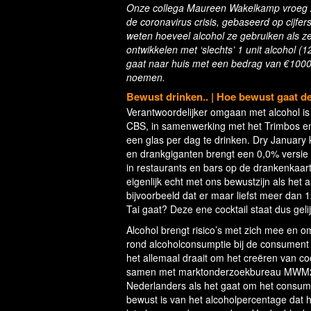
Onze collega Maureen Wakelkamp vroeg zic
de coronavirus crisis, gebaseerd op cijfers
weten hoeveel alcohol ze gebruiken als z
ontwikkelen met ‘slechts’ 1 unit alcohol (1
gaat naar huis met een bedrag van €1000
noemen.
Bewust drinken.. | Hoe bewust gaat d
Verantwoordelijker omgaan met alcohol is
CBS, in samenwerking met het Trimbos e
een glas per dag te drinken. Dry January 
en drankgiganten brengt een 0,0% versie v
in restaurants en bars op de drankenkaart 
eigenlijk echt met ons bewustzijn als h
bijvoorbeeld dat er maar liefst meer dan 1
Tai gaat? Deze ene cocktail staat dus gel
Alcohol brengt risico’s met zich mee en o
rond alcoholconsumptie bij de consument
het allemaal draait om het creëren van cock
samen met marktonderzoekbureau MWM2 te
Nederlanders als het gaat om het consum
bewust is van het alcoholpercentage dat h