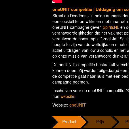
oneUNIT competitie | Uitdaging om coc
Straal en Deddens zijn beide ambassad
een cocktail te ontwikkelen met maar één u
oneUNIT-campagne geven
SpiritsNL
en 
verantwoordelijkheden die het vak met zich
verantwoorde consumptie.” zegt Jan Schink
hoogte te zijn van de wettelijke en maatsc
actief uitdragen van low-alcoholic en het 
op onze missie van verantwoord drinken.” v
De oneUNIT-competitie bestaat uit versc
kunnen doen. Zij worden uitgedaagd een l
de competitie gaat naar huis met een bed
campagne noemen.
Inschrijven voor de oneUNIT-competitie 20
hun
website
.
Website:
oneUNIT
Product
Prijs
Pl