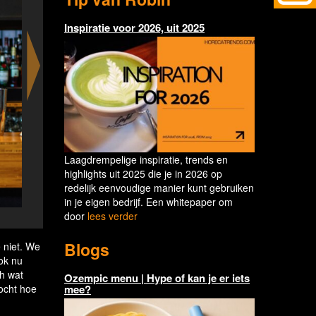
Inspiratie voor 2026, uit 2025
Laagdrempelige inspiratie, trends en
highlights uit 2025 die je in 2026 op
redelijk eenvoudige manier kunt gebruiken
in je eigen bedrijf. Een whitepaper om
door
lees verder
oneUNIT - wie gaat de uitdaging aan om een cocktail
Blogs
 niet. We
ook nu
ch wat
Ozempic menu | Hype of kan je er iets
mee?
ocht hoe