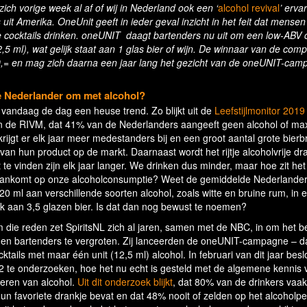
h vorige week al af of wij in Nederland ook een ‘
alcohol revival
’ erva
 uit Amerika. OneUnit geeft in ieder geval inzicht in het feit dat mensen
e cocktails drinken. oneUNIT daagt bartenders nu uit om een low-ABV c
2,5 ml), wat gelijk staat aan 1 glas bier of wijn. De winnaar van de compe
,= en mag zich daarna een jaar lang het gezicht van de oneUNIT-cam
e Nederlander om met alcohol?
 vandaag de dag een heuse trend. Zo blijkt uit de
Leefstijlmonitor 2019
n de RIVM, dat 41% van de Nederlanders aangeeft geen alcohol of ma
krijgt er elk jaar meer medestanders bij en een groot aantal grote bier
an hun product op de markt. Daarnaast wordt het rijtje alcoholvrije dr
te vinden zijn elk jaar langer. We drinken dus minder, maar hoe zit het
et aankomt op onze alcoholconsumptie? Weet de gemiddelde Nederlande
20 ml aan verschillende soorten alcohol, zoals witte en bruine rum, in 
ijk aan 3,5 glazen bier. Is dat dan nog bewust te noemen?
m die reden zet SpiritsNL zich al jaren, samen met de NBC, in om het b
 en bartenders te vergroten. Zij lanceerden de oneUNIT-campagne – d
tails met maar één unit (12,5 ml) alcohol. In februari van dit jaar beslo
 onderzoeken, hoe het nu echt is gesteld met de algemene kennis 
eren van alcohol.
Uit dit onderzoek blijkt
, dat 80% van de drinkers vaak
un favoriete drankje bevat en dat 48% nooit of zelden op het alcoholp