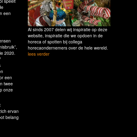
l speelt
de
an een
Al sinds 2007 delen wij inspiratie op deze
website, inspiratie die we opdoen in de
mensen
horeca of spotten bij collega
isbruik”,
horecaondernemers over de hele wereld.
ie 2020.
lees verder
V
s
en
or een
en twee
op onze
t
zich ervan
oot belang