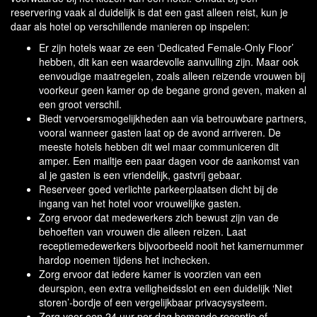
reservering vaak al duidelijk is dat een gast alleen reist, kun je
daar als hotel op verschillende manieren op inspelen:
Er zijn hotels waar ze een ‘Dedicated Female-Only Floor’
hebben, dit kan een waardevolle aanvulling zijn. Maar ook
eenvoudige maatregelen, zoals alleen reizende vrouwen bij
voorkeur geen kamer op de begane grond geven, maken al
een groot verschil.
Biedt vervoersmogelijkheden aan via betrouwbare partners,
vooral wanneer gasten laat op de avond arriveren. De
meeste hotels hebben dit wel maar communiceren dit
amper. Een mailtje een paar dagen voor de aankomst van
al je gasten is een vriendelijk, gastvrij gebaar.
Reserveer goed verlichte parkeerplaatsen dicht bij de
ingang van het hotel voor vrouwelijke gasten.
Zorg ervoor dat medewerkers zich bewust zijn van de
behoeften van vrouwen die alleen reizen. Laat
receptiemedewerkers bijvoorbeeld nooit het kamernummer
hardop noemen tijdens het inchecken.
Zorg ervoor dat iedere kamer is voorzien van een
deurspion, een extra veiligheidsslot en een duidelijk ‘Niet
storen’-bordje of een vergelijkbaar privacysysteem.
Zorg voor een 24 uur per dag bemande receptie of