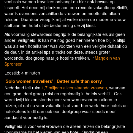
veel solo women travellers ontvangt en hier ook bewust op
inspeelt. Het deed mij denken aan een recente vakantie op Sicilië,
waar ik eveneens verschillende vrouwen ontmoette die alleen
reisden. Daardoor vroeg ik mij af welke eisen de moderne vrouw
stelt aan het hotel of de bestemming die zij kiest.
Als voormalig stewardess begrijp ik de belangrijkste eis als geen
ander: veiligheid. Ik kan me nog goed herinneren hoe blij ik altijd
was als een hotelkamer was voorzien van een veiligheidshaak op
de deur. In dit artikel tips & tricks om deze, steeds groter
wordende, doelgroep naar je hotel te trekken. ^
Marjolein van
Spronsen
Leestijd: 4 minuten
‘Solo women travellers’ | Better safe than sorry
Nederland telt ruim
1,7 miljoen alleenstaande vrouwen
, waarvan
een groot deel graag reist en regelmatig in hotels verblijft. Ook
wereldwijd kiezen steeds meer vrouwen ervoor om alleen te
reizen, of dat nu voor vakantie is of voor hun werk. Voor hotels en
hotelketens is dit dan ook een doelgroep waar steeds meer
aandacht voor nodig is.
Veiligheid is voor veel vrouwen die alleen reizen de belangrijkste
voorwaarde bij het kiezen van een hotel. Omdat bij een