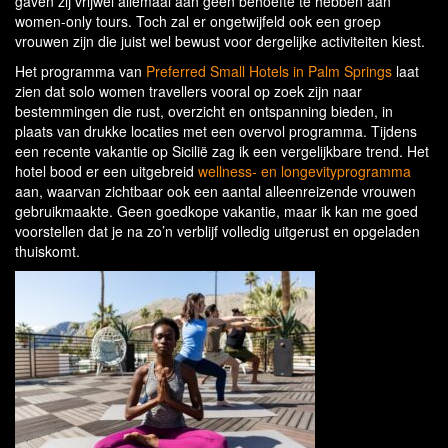
gaven zij vrijwel allemaal aan geen behoefte te hebben aan
women-only tours. Toch zal er ongetwijfeld ook een groep
vrouwen zijn die juist wel bewust voor dergelijke activiteiten kiest.
Het programma van
Preferred Small Hotels in Palm Springs
laat
zien dat solo women travellers vooral op zoek zijn naar
bestemmingen die rust, overzicht en ontspanning bieden, in
plaats van drukke locaties met een overvol programma. Tijdens
een recente vakantie op Sicilië zag ik een vergelijkbare trend. Het
hotel bood er een uitgebreid
wellness- en longevityprogramma
aan, waarvan zichtbaar ook een aantal alleenreizende vrouwen
gebruikmaakte. Geen goedkope vakantie, maar ik kan me goed
voorstellen dat je na zo’n verblijf volledig uitgerust en opgeladen
thuiskomt.