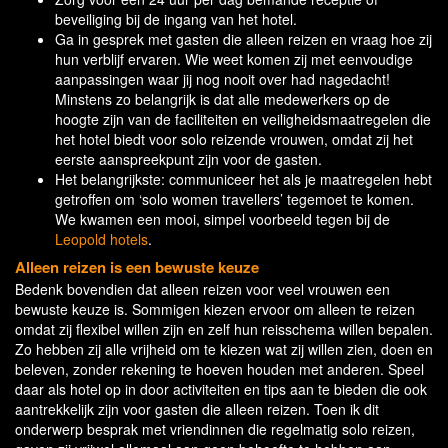
beveiliging bij de ingang van het hotel.
Ga in gesprek met gasten die alleen reizen en vraag hoe zij
hun verblijf ervaren. Wie weet komen zij met eenvoudige
aanpassingen waar jij nog nooit over had nagedacht!
Minstens zo belangrijk is dat alle medewerkers op de
hoogte zijn van de faciliteiten en veiligheidsmaatregelen die
het hotel biedt voor solo reizende vrouwen, omdat zij het
eerste aanspreekpunt zijn voor de gasten.
Het belangrijkste: communiceer het als je maatregelen hebt
getroffen om ‘solo women travellers’ tegemoet te komen.
We kwamen een mooi, simpel voorbeeld tegen bij de
Leopold hotels
.
Alleen reizen is een bewuste keuze
Bedenk bovendien dat alleen reizen voor veel vrouwen een
bewuste keuze is. Sommigen kiezen ervoor om alleen te reizen
omdat zij flexibel willen zijn en zelf hun reisschema willen bepalen.
Zo hebben zij alle vrijheid om te kiezen wat zij willen zien, doen en
beleven, zonder rekening te hoeven houden met anderen. Speel
daar als hotel op in door activiteiten en tips aan te bieden die ook
aantrekkelijk zijn voor gasten die alleen reizen. Toen ik dit
onderwerp besprak met vriendinnen die regelmatig solo reizen,