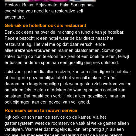
Restore. Relax. Rejuvenate. Palm Springs has
everything you need for a restorative self
adventure.
Gebruik de hotelbar ook als restaurant
Denk ook eens na over de inrichting en functie van je hotelbar.
Recent bezocht ik een hotel waar de bar direct naast het
restaurant lag. Het viel me op dat daar verschillende
alleenreizende vrouwen én mannen plaatsnamen. Sommigen
zaten rustig op hun telefoon te kijken of een boek te lezen, terwijl
er tussen anderen spontaan een gezellig gesprek ontstond.
Juist voor gasten die alleen reizen, kan een uitnodigende hotelbar
of een grote gezamenlijke tafel het verschil maken. Creëer
daarom een laagdrempelige plek waar gasten zich welkom voelen
om alleen iets te eten of drinken én waar spontaan contact kan
ontstaan. Dat maakt een verblijf niet alleen gezelliger, maar kan
ook bijdragen aan een gevoel van veiligheid.
Roomservice en turndown service
Kijk ook kritisch naar de service op de kamer. Via het
gastensysteem weet de roomservice vaak al welke gasten alleen
verblijven. Wanneer dat mogelijk is, kan het prettig zijn als een
vrouwelijke medewerker een bestelling naar de kamer brengt.