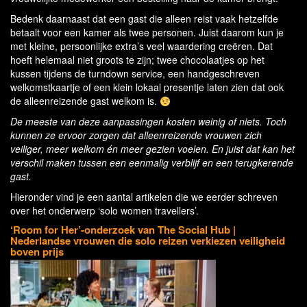
Bedenk daarnaast dat een gast die alleen reist vaak hetzelfde
betaalt voor een kamer als twee personen. Juist daarom kun je
met kleine, persoonlijke extra’s veel waardering creëren. Dat
hoeft helemaal niet groots te zijn; twee chocolaatjes op het
kussen tijdens de turndown service, een handgeschreven
welkomstkaartje of een klein lokaal presentje laten zien dat ook
de alleenreizende gast welkom is.
De meeste van deze aanpassingen kosten weinig of niets. Toch
kunnen ze ervoor zorgen dat alleenreizende vrouwen zich
veiliger, meer welkom én meer gezien voelen. En juist dat kan het
verschil maken tussen een eenmalig verblijf en een terugkerende
gast.
Hieronder vind je een aantal artikelen die we eerder schreven
over het onderwerp ‘solo women travellers’.
‘Room for Her’-onderzoek van The Social Hub |
Nederlandse vrouwen die solo reizen verkiezen veiligheid
boven prijs