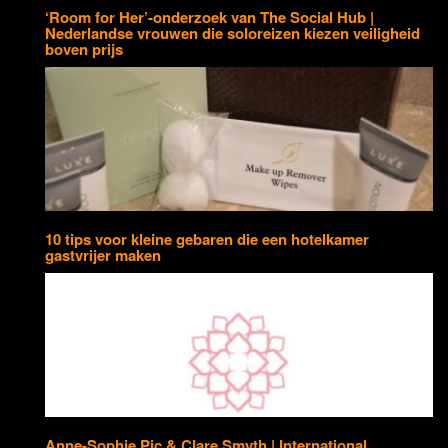
‘Room for Her’-onderzoek van The Social Hub |
Nederlandse vrouwen die soloreizen kiezen veiligheid
boven prijs
10 tips voor kleine gebaren die een hotelkamer
gastvrijer maken
Anne-Sophie Pic & Clare Smyth | International