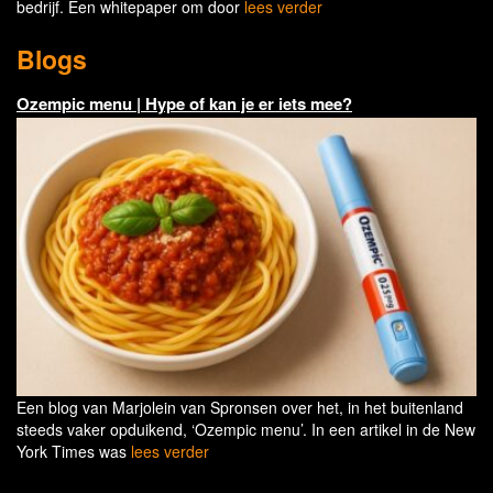
bedrijf. Een whitepaper om door
lees verder
Blogs
Ozempic menu | Hype of kan je er iets mee?
Een blog van Marjolein van Spronsen over het, in het buitenland
steeds vaker opduikend, ‘Ozempic menu’. In een artikel in de New
York Times was
lees verder