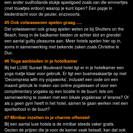
een ander oudhollands stukje speelgoed zoals van die emmertjes
(met touwtjes erdoor) waarop je kunt lopen? Een popje in
klederdracht voor de peuter, enzovoorts.
#5 Ook volwassenen spelen graag…..
Dat volwassenen ook graag spelen weten ze bij Shutters on the
Beach, hoog in de badkamer bieden ze achter slot en grendel
een aantal guilty pleasures aan. Meer hotels spelen hier op in,
soms in samenwerking met bekende zaken zoals Christine le
Duc.
#6 Yoga aanbieden in je hotelkamer
Bij het LUXE Sunset Boulevard hotel ligt er in je hotelkamer een
yoga matje klaar voor gebruik. Er ligt een businesskaartje op met
‘Decompress with my yogaworks’, inclusief een code om een
maand gebruik te maken van online yogalessen of voor een
complimentary yogales op een locatie in de buurt. Iets om
samenwerking te zoeken met een lokale yogaleraar of lerares? Of
als u geen gym heeft in het hotel, samen te gaan werken met een
sportschool in de buurt?
#7 Minibar inzetten in je charme offensief
Bij een aantal luxe hotels is de minibar steeds vaker gratis.
Gezien de prijzen die je voor de kamer vaak betaalt, kan dat ook