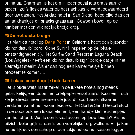
prima uit. Charmant is het om in ieder geval iets gratis aan te
bieden, zelfs flesjes water op het nachtkastje wordt gewaardeerd
door uw gasten. Het Andaz hotel in San Diego, bood elke dag een
aantal drankjes en snacks gratis aan. Gewoon boven op de
minibar met een vriendelijk briefje erbij.
#8Do not disturb sign
Het Marriott hotel op
Dana Point
in California heeft een bijzonder
‘do not disturb’ bord: Gone Surfin! Inspelen op de lokale
omstandigheden ;-). Het Surf & Sand Resort in Laguna Beach
(Los Angeles) heeft een ‘do not disturb sign’ bordje dat je in het
sleutelgat steekt. Als er dan nog een kamermeisje binnen
probeert te komen…..
#9 Lokaal accent op je hotelkamer
Het is ouderwets maar zeker in de luxere hotels nog steeds
gebruikelijk, een doos met briefpapier en/of ansichtkaarten. Toch
zie je steeds meer mensen die juist dit soort ansichtkaarten
versturen vanaf hun vakantieadres. Het Surf & Sand Resort stopt
in de doos ook een lokaal element, een handje kleine schelpjes
van het strand. Wat is een lokaal accent op jouw locatie? Als het
uitzicht belangrijk is, dan is een verrekijker erg welkom. En je kunt
natuurlijk ook een schelp of een takje hei op het kussen leggen!