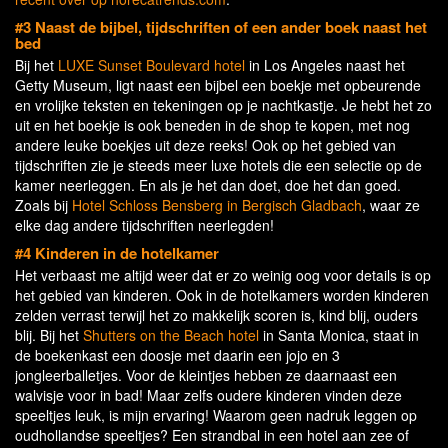
#3 Naast de bijbel, tijdschriften of een ander boek naast het
bed
Bij het
LUXE Sunset Boulevard hotel
in Los Angeles naast het
Getty Museum, ligt naast een bijbel een boekje met opbeurende
en vrolijke teksten en tekeningen op je nachtkastje. Je hebt het zo
uit en het boekje is ook beneden in de shop te kopen, met nog
andere leuke boekjes uit deze reeks! Ook op het gebied van
tijdschriften zie je steeds meer luxe hotels die een selectie op de
kamer neerleggen. En als je het dan doet, doe het dan goed.
Zoals bij
Hotel Schloss Bensberg in Bergisch Gladbach
, waar ze
elke dag andere tijdschriften neerlegden!
#4 Kinderen in de hotelkamer
Het verbaast me altijd weer dat er zo weinig oog voor details is op
het gebied van kinderen. Ook in de hotelkamers worden kinderen
zelden verrast terwijl het zo makkelijk scoren is, kind blij, ouders
blij. Bij het
Shutters on the Beach hotel
in Santa Monica, staat in
de boekenkast een doosje met daarin een jojo en 3
jongleerballetjes. Voor de kleintjes hebben ze daarnaast een
walvisje voor in bad! Maar zelfs oudere kinderen vinden deze
speeltjes leuk, is mijn ervaring! Waarom geen nadruk leggen op
oudhollandse speeltjes? Een strandbal in een hotel aan zee of