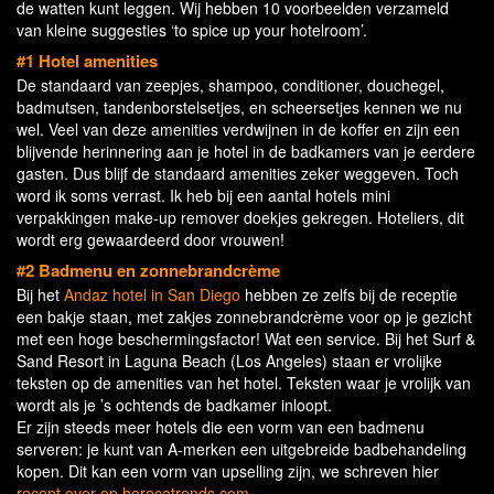
de watten kunt leggen. Wij hebben 10 voorbeelden verzameld
van kleine suggesties ‘to spice up your hotelroom’.
#1 Hotel amenities
De standaard van zeepjes, shampoo, conditioner, douchegel,
badmutsen, tandenborstelsetjes, en scheersetjes kennen we nu
wel. Veel van deze amenities verdwijnen in de koffer en zijn een
blijvende herinnering aan je hotel in de badkamers van je eerdere
gasten. Dus blijf de standaard amenities zeker weggeven. Toch
word ik soms verrast. Ik heb bij een aantal hotels mini
verpakkingen make-up remover doekjes gekregen. Hoteliers, dit
wordt erg gewaardeerd door vrouwen!
#2 Badmenu en zonnebrandcrème
Bij het
Andaz hotel in San Diego
hebben ze zelfs bij de receptie
een bakje staan, met zakjes zonnebrandcrème voor op je gezicht
met een hoge beschermingsfactor! Wat een service. Bij het Surf &
Sand Resort in Laguna Beach (Los Angeles) staan er vrolijke
teksten op de amenities van het hotel. Teksten waar je vrolijk van
wordt als je ’s ochtends de badkamer inloopt.
Er zijn steeds meer hotels die een vorm van een badmenu
serveren: je kunt van A-merken een uitgebreide badbehandeling
kopen. Dit kan een vorm van upselling zijn, we schreven hier
recent over op horecatrends.com
.