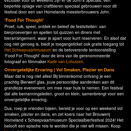
exclusief voor dit weekend zijn er de John’s Specials, een
beperkte oplage van craftbieren speciaal gebrouwen voor dit
festival door een van Homelands meesterbrouwers John.
‘Food For Thought’
Proef, ruik, speel, ontdek en beleef de festiviteiten: van
bierproeverijen en spellen tot quizzen en diners met
bierarrangement, waar je apart voor kunt reserveren. En alsof dat
nog niet genoeg is, biedt je toegangsticket ook gratis toegang tot
Het Scheepvaartmuseum
en de betoverende tentoonstelling
‘Food For Thought’ door de lens van de gerenommeerde
fotograaf en filmmaker
Kadir van Lohuizen
.
Onvergetelijke Ervaring
| Vol Smaken, Plezier en Dans
Maar dat is nog niet alles! Bij binnenkomst ontvang je een
prachtig Bierwerf glas, jouw persoonlijke aandenken aan dit
grandioze evenement, om mee naar huis te nemen. Een festival
dat alle bemanningsleden, groot en klein, samenbrengt voor een
onvergetelijke ervaring.
Dus, roep je vrienden bijeen, bereid je voor op een weekend vol
smaken, plezier en dans, en zet koers naar het Brouwerij
Homeland x Scheepvaartmuseum Speciaalbierfestival 2024! Het
belooft een epische reis te worden die je niet wilt missen. Koop