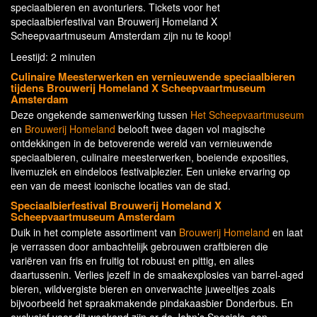
speciaalbieren en avonturiers. Tickets voor het
speciaalbierfestival van Brouwerij Homeland X
Scheepvaartmuseum Amsterdam zijn nu te koop!
Leestijd: 2 minuten
Culinaire Meesterwerken en vernieuwende speciaalbieren
tijdens Brouwerij Homeland X Scheepvaartmuseum
Amsterdam
Deze ongekende samenwerking tussen
Het Scheepvaartmuseum
en
Brouwerij Homeland
belooft twee dagen vol magische
ontdekkingen in de betoverende wereld van vernieuwende
speciaalbieren, culinaire meesterwerken, boeiende exposities,
livemuziek en eindeloos festivalplezier. Een unieke ervaring op
een van de meest iconische locaties van de stad.
Speciaalbierfestival Brouwerij Homeland X
Scheepvaartmuseum Amsterdam
Duik in het complete assortiment van
Brouwerij Homeland
en laat
je verrassen door ambachtelijk gebrouwen craftbieren die
variëren van fris en fruitig tot robuust en pittig, en alles
daartussenin. Verlies jezelf in de smaakexplosies van barrel-aged
bieren, wildvergiste bieren en onverwachte juweeltjes zoals
bijvoorbeeld het spraakmakende pindakaasbier Donderbus. En