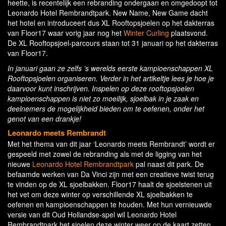
heette, is recentelijk een rebranding ondergaan en omgedoopt tot
Leonardo Hotel Rembrandtpark. New Name, New Game dacht
het hotel en introduceert dus XL Rooftopsjoelen op het dakterras
van Floor17 waar vorig jaar nog het
Winter Curling
plaatsvond.
De XL Rooftopsjoel-parcours staan tot 31 januari op het dakterras
van Floor17.
In januari gaan ze zelfs ’s werelds eerste kampioenschappen XL
Rooftopsjoelen organiseren. Verder in het artikeltje lees je hoe je
daarvoor kunt inschrijven. Inspelen op deze rooftopsjoelen
kampioenschappen is niet zo moeilijk, sjoelbak in je zaak en
deelnemers de mogelijkheid bieden om te oefenen, onder het
genot van een drankje!
Leonardo meets Rembrandt
Met het thema van dit jaar ‘Leonardo meets Rembrandt’ wordt er
gespeeld met zowel de rebranding als met de ligging van het
nieuwe
Leonardo Hotel Rembrandtpark
pal naast dit park. De
befaamde werken van Da Vinci zijn met een creatieve twist terug
te vinden op de XL sjoelbakken. Floor17 haalt de sjoelstenen uit
het vet om deze winter op verschillende XL sjoelbakken te
oefenen en kampioenschappen te houden. Met hun vernieuwde
versie van dit Oud Hollandse-spel wil Leonardo Hotel
Rembrandtpark het sjoelen deze winter weer op de kaart zetten.