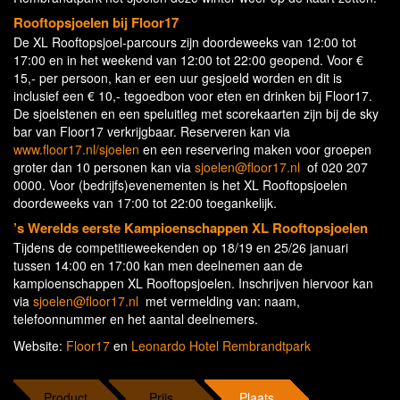
Rooftopsjoelen bij Floor17
De XL Rooftopsjoel-parcours zijn doordeweeks van 12:00 tot
17:00 en in het weekend van 12:00 tot 22:00 geopend. Voor €
15,- per persoon, kan er een uur gesjoeld worden en dit is
inclusief een € 10,- tegoedbon voor eten en drinken bij Floor17.
De sjoelstenen en een speluitleg met scorekaarten zijn bij de sky
bar van Floor17 verkrijgbaar. Reserveren kan via
www.floor17.nl/sjoelen
en een reservering maken voor groepen
groter dan 10 personen kan via
sjoelen@floor17.nl
of 020 207
0000. Voor (bedrijfs)evenementen is het XL Rooftopsjoelen
doordeweeks van 17:00 tot 22:00 toegankelijk.
’s Werelds eerste Kampioenschappen XL Rooftopsjoelen
Tijdens de competitieweekenden op 18/19 en 25/26 januari
tussen 14:00 en 17:00 kan men deelnemen aan de
kampioenschappen XL Rooftopsjoelen. Inschrijven hiervoor kan
via
sjoelen@floor17.nl
met vermelding van: naam,
telefoonnummer en het aantal deelnemers.
Website:
Floor17
en
Leonardo Hotel Rembrandtpark
Product
Prijs
Plaats