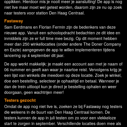
oppikken. Hierdoor mis je nooit meer je aansluiting! De app is nog
niet live maar moet wel getest worden, daarom zijn ze nu op zoek
naar testers voor station Den Haag Centraal.
Fastaway
Sam Eerdmans en Florian Fermin zijn de bedenkers van deze
nieuwe app. Vanuit een schoolopdracht bedachten ze dit idee en
inmiddels zijn ze er full time mee bezig. Op dit moment hebben
meer dan 250 winkellocaties (onder andere The Doner Company
en Eazie) aangegeven de app te willen implementeren tijdens
lancering op 4 september dit jaar.
De app werkt makkelijk: je maakt een account aan met je naam of
06 nummer en geeft aan waar je naartoe reist. Vervolgens krijg je
een lijst van winkels die meedoen op deze locatie. Zoek je winkel,
doe een bestelling, selecteer je ophaaltijd en betaal. Wanneer je
dan de trein uitloopt kun je direct je bestelling ophalen en weer
doorgaan, geen wachtrijen meer!
Testers gezocht
Omdat de app nog niet live is, zoeken ze bij Fastaway nog testers
die weleens in de buurt van Den Haag Centraal komen. De
testers kunnen de app in juli testen om zo voor een vlekkeloze
start te zorgen in september. Verschillende locaties doen mee als