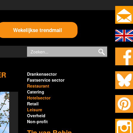
Wekelijkse trendmail
ER
Drankensector
Fastservice sector
Restaurant
Catering
Hotelsector
Retail
Leisure
Overheid
Non-profit
Tip van Robin