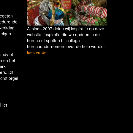
gegeten
 Gedurende
 werkdag
Al sinds 2007 delen wij inspiratie op deze
 eigen
website, inspiratie die we opdoen in de
horeca of spotten bij collega
horecaondernemers over de hele wereld.
lees verder
endy of
n en het
kerk
rs. Dit
orst orgel
Hier