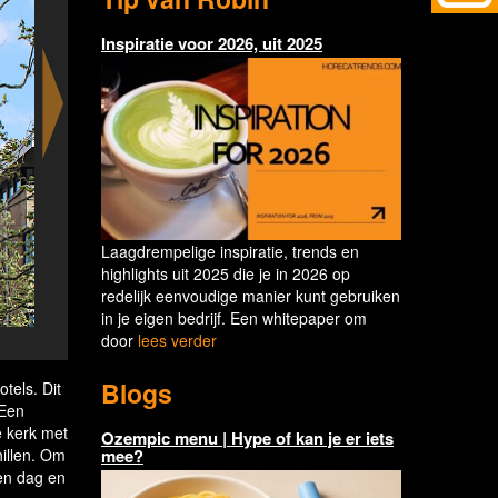
Inspiratie voor 2026, uit 2025
Laagdrempelige inspiratie, trends en
highlights uit 2025 die je in 2026 op
redelijk eenvoudige manier kunt gebruiken
in je eigen bedrijf. Een whitepaper om
door
lees verder
BUNK hotel Utrech
Blogs
tels. Dit
 Een
e kerk met
Ozempic menu | Hype of kan je er iets
mee?
illen. Om
en dag en