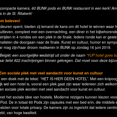
45 compacte kamers, 60 BUNK pods en BUNK restaurant in een kerk! A
s in de St. Ritakerk!
om beleven!
 deuren opent, bieden zij iemand de kans om dit hotel te winnen waar hij
tleven, compleet met een overnachting, een diner in het bijbehorend
strijden in 4 rondes om een plek in de finale. Iedere ronde kan er gest
inalisten die doorgaan naar de finale. Kunst en cultuur, humor en symp
aar mag zijn/haar droom realiseren in BUNK op zondag 16 juni 2019.
België) een soortgelijke wedstrijd uit onder de naam ‘
YUP hotel goes 
ar liefst 822 inschrijvingen binnen gekregen. Dat moet voor deze bijz
Een sociale plek met veel aandacht voor kunst en cultuur
jk een doek met de tekst: ‘’HET IS HIER GEEN HOTEL’’. Met een knipoo
jk wel een hotel is, vooral een plek gaat zijn waar iedereen zich welkom
en sociale plek worden met veel aandacht voor kunst en cultuur.
et het sociale idee van hostels. Moderne reizigers kunnen kiezen voo
d. De in totaal 60 Pods zijn capsules met een bed erin, die middels 
oten voor totale privacy. De kamers zijn zo ingericht dat iedere centi
hebt, van hoge kwaliteit.