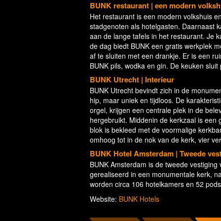
BUNK restaurant | een modern volksh
Het restaurant is een modern volkshuis e
stadgenoten als hotelgasten. Daarnaast k
aan de lange tafels in het restaurant. Je
de dag biedt BUNK een gratis werkplek met
af te sluiten met een drankje. Er is een 
BUNK pils, wodka en gin. De keuken sluit
BUNK Utrecht | Interieur
BUNK Utrecht bevindt zich in de monumenta
hip, maar uniek en tijdloos. De karakteri
orgel, krijgen een centrale plek in de bel
hergebruikt. Middenin de kerkzaal is een
blok is bekleed met de voormalige kerkban
omhoog tot in de nok van de kerk, vier ve
BUNK Hotel Amsterdam | Tweede vest
BUNK Amsterdam is de tweede vestiging v
gerealiseerd in een monumentale kerk, na
worden circa 106 hotelkamers en 52 pods
Website:
BUNK Hotels