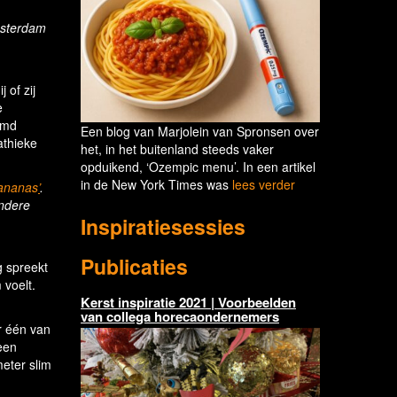
msterdam
 of zij
e
emd
Een blog van Marjolein van Spronsen over
athieke
het, in het buitenland steeds vaker
opduikend, ‘Ozempic menu’. In een artikel
in de New York Times was
lees verder
bananas
’
.
ondere
Inspiratiesessies
Publicaties
g spreekt
 voelt.
Kerst inspiratie 2021 | Voorbeelden
van collega horecaondernemers
r één van
een
meter slim