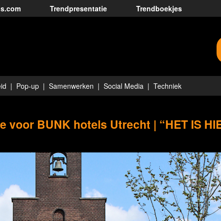
ds.com
Trendpresentatie
Trendboekjes
id
Pop-up
Samenwerken
Social Media
Techniek
e voor BUNK hotels Utrecht | “HET IS HI