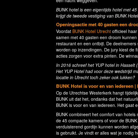
een nacht weggeven.
BUNK hotel is een eigentijds hotel met 
krijgt de tweede vestiging van BUNK Hotel
Openingsactie met 40 gasten een dro
Voordat
BUNK Hotel Utrecht
officieel haar
samen met 40 gasten een droom kunnen ui
restaurant en een ontbijt. De deelnemers 
worden op inzendingen. De jury kiest de f
acties zorgen voor extra pinten. De winn
In 2016 schreef het YUP hotel in Hasselt (
Het YUP Hotel had voor deze wedstrijd ma
locatie in Utrecht toch zeker ook lukken?
BUNK Hotel is voor en van iedereen | 
Op de Utrechtse Westerkerk hangt tijdeli
BUNK uit dat het, ondanks dat het natuurli
BUNK is voor en van iedereen. Het gaat e
BUNK combineert het comfort van hotels m
de 45 compacte kamers of voor de BUNK Po
verduisterend gordijn kunnen worden afgesl
is gebruikt. Je vindt er alles wat je nodig 