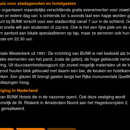
uis voor stadsgenoten en hotelgasten
n organiseert maandelijks verschillende gratis evenementen voor zowel
an er iedere dag van ’s ochtends tot ’s avonds laat een hapje worden 
 kunt bij BUNK terecht voor een stadsontbijt vanaf 7 uur in de ochtend.
 snelle wifi aan studenten of zzp’ers. Ook is het een fijne plek om de
ruim aanbod aan lokale speciaalbieren op tap, maar ze serveren ook hun
 pas om 22.30 uur.
le Westerkerk uit 1891. De inrichting van BUNK is niet bedoeld als tr
stieke elementen van het pand, zoals de galerij, de hoge gekleurde rame
eving. Uit duurzaamheidsoogpunt zijn zoveel mogelijk materialen uit de 
 groot houten blok gebouwd met daarin een bar, de keuken en hotelkame
ken. Een glazen lift brengt gasten langs het Rijks monumentale Quellh
rdiepingen hoog.
iging in Nederland
an BUNK Hotels die in de nazomer opent. Ook deze vestiging wordt
melijk de St. Ritakerk in Amsterdam Noord aan het Hagedoornplein 2. 
 gerealiseerd.