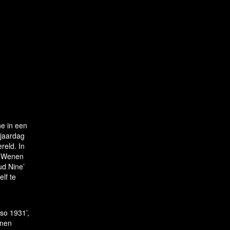
ne in een
rjaardag
reld. In
p Wenen
ud Nine’
lf te
rso 1931’,
nnen