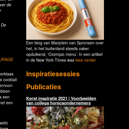
over de
r
n
De
Een blog van Marjolein van Spronsen over
het, in het buitenland steeds vaker
opduikend, ‘Ozempic menu’. In een artikel
OURAGE
in de New York Times was
lees verder
Inspiratiesessies
erklaas
s cocktail
Publicaties
ternoon
ebben
a een
Kerst inspiratie 2021 | Voorbeelden
met een
van collega horecaondernemers
astic
sbare