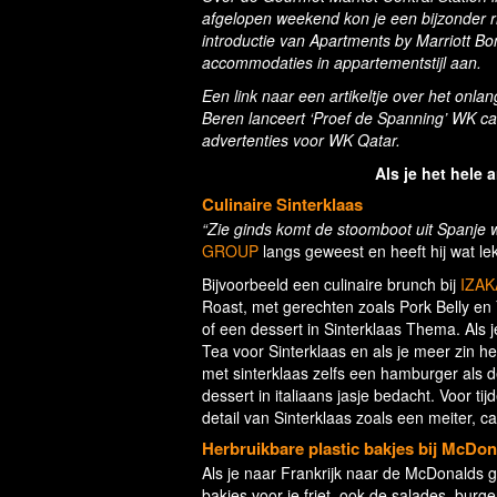
afgelopen weekend kon je een bijzonder ri
introductie van Apartments by Marriott Bon
accommodaties in appartementstijl aan.
Een link naar een artikeltje over het
onlan
Beren lanceert ‘Proef de Spanning’ WK c
advertenties voor WK Qatar.
Als je het hele a
Culinaire Sinterklaas
“Zie ginds komt de stoomboot uit Spanje 
GROUP
langs geweest en heeft hij wat le
Bijvoorbeeld een culinaire brunch bij
IZAKA
Roast, met gerechten zoals Pork Belly en 
of een dessert in Sinterklaas Thema. Als 
Tea voor Sinterklaas en als je meer zin he
met sinterklaas zelfs een hamburger als 
dessert in italiaans jasje bedacht. Voor t
detail van Sinterklaas zoals een meiter, 
Herbruikbare plastic bakjes bij McDon
Als je naar Frankrijk naar de McDonalds ga
bakjes voor je friet, ook de salades, bu