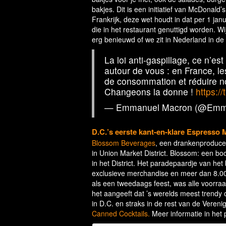
bakjes. Dit is een initiatief van McDonald’s
Frankrijk, deze wet houdt in dat per 1 ja
die in het restaurant genuttigd worden. Wi
erg benieuwd of we zit in Nederland in de
La loi anti-gaspillage, ce n’es
autour de vous : en France, l
de consommation et réduire no
Changeons la donne !
https:/
— Emmanuel Macron (@Emm
D.C.’s eerste kant-en-klare Espresso 
Blossom Beverages
, een drankenproducen
in Union Market District. Blossom: een boo
in het District. Het paradepaardje van het
exclusieve merchandise en meer dan 8.0
als een tweedaags feest, was alle voorra
het aangeeft dat ’s werelds meest trendy 
in D.C. en straks in de rest van de Vere
Canned Cocktails.
Meer informatie in het pe