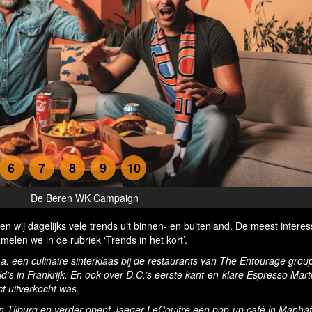
6
7
8
9
10
eren WK Campaign
 wij dagelijks vele trends uit binnen- en buitenland. De meest intere
melen we in de rubriek ‘Trends in het kort’.
.a.
een culinaire sinterklaas bij de restaurants van The Entourage grou
d’s in Frankrijk. En ook over D.C.’s eerste kant-en-klare Espresso Marti
t uitverkocht was.
n Tilburg en verder opent
Jaeger-LeCoultre een pop-up café in Manhat