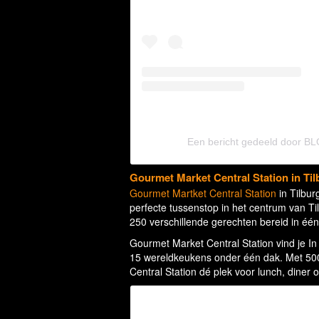
Een bericht gedeeld door 
Gourmet Market Central Station in Ti
Gourmet Martket Central Station
in Tilbur
perfecte tussenstop in het centrum van Ti
250 verschillende gerechten bereid in één 
Gourmet Market Central Station vind je In 
15 wereldkeukens onder één dak. Met 500
Central Station dé plek voor lunch, diner o