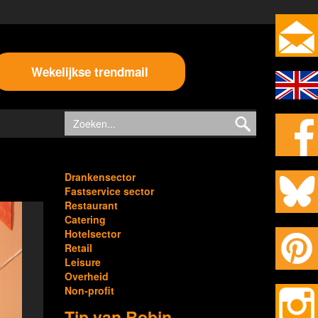
Wekelijkse trendmail
Drankensector
Fastservice sector
Restaurant
Catering
Hotelsector
Retail
Leisure
Overheid
Non-profit
Tip van Robin