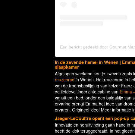
In de zevende hemel in Wenen | Emma 
slaapkamer
Afgelopen weekend kon je zweven zoals in
reuzenrad
in Wenen. Het reuzenrad in he
van de troonsbestijging van keizer Franz 
de liefdevol ingerichte cabine van
Emma –
vanuit een bed, onder een baldakijn van 
ervaring brengt Emma het idee van dromen 
ervaren. Origineel idee! Meer informatie in h
Jaeger-LeCoultre opent een pop-up c
Innovatie en heruitvinding gaan hand in h
heeft de klok teruggedraaid. In het glo