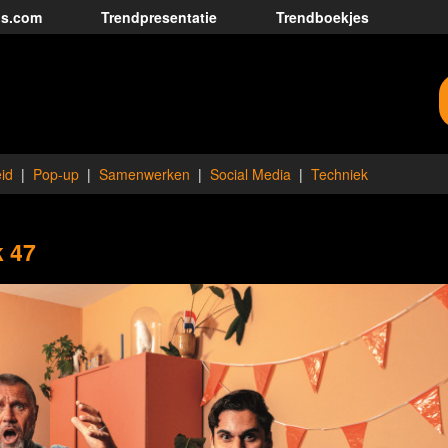
ds.com
Trendpresentatie
Trendboekjes
id
Pop-up
Samenwerken
Social Media
Techniek
k 47