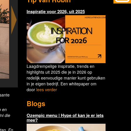
Inspiratie voor 2026, uit 2025
Laagdrempelige inspiratie, trends en
highlights uit 2025 die je in 2026 op
redelijk eenvoudige manier kunt gebruiken
Sinterklaas at IZAKAYA
in je eigen bedrijf. Een whitepaper om
door
lees verder
ssante
Blogs
p en
Ozempic menu | Hype of kan je er iets
ni die
mee?
tan. En