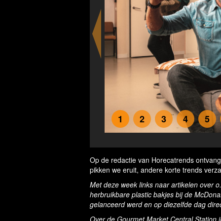
1
2
3
4
5
De B
Op de redactie van Horecatrends ontvangen
pikken we eruit, andere korte trends verza
Met deze week links naar artikelen over o
herbruikbare plastic bakjes bij de McDonal
gelanceerd werd en op diezelfde dag direc
Over de Gourmet Market Central Station i