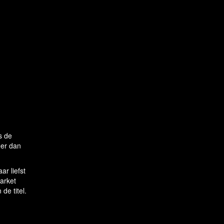
s de
eer dan
ar liefst
arket
de titel.