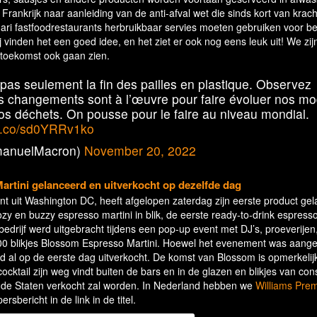
 Frankrijk naar aanleiding van de anti-afval wet die sinds kort van kracht
nuari fastfoodrestaurants herbruikbaar servies moeten gebruiken voor be
j vinden het een goed idee, en het ziet er ook nog eens leuk uit! We zi
 toekomst ook gaan zien.
t pas seulement la fin des pailles en plastique. Observez
es changements sont à l’œuvre pour faire évoluer nos m
s déchets. On pousse pour le faire au niveau mondial.
/t.co/sd0YRRv1ko
anuelMacron)
November 20, 2022
Martini gelanceerd en uitverkocht op dezelfde dag
t uit Washington DC, heeft afgelopen zaterdag zijn eerste product ge
zy en buzzy espresso martini in blik, de eerste ready-to-drink espresso
 bedrijf werd uitgebracht tijdens een pop-up event met DJ’s, proeverijen
00 blikjes Blossom Espresso Martini. Hoewel het evenement was aang
ad al op de eerste dag uitverkocht. De komst van Blossom is opmerkeli
cocktail zijn weg vindt buiten de bars en in de glazen en blikjes van c
nigde Staten verkocht zal worden. In Nederland hebben we
Williams Pre
rsbericht in de link in de titel.