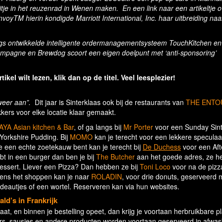
tje in het reuzenrad in Wenen maken. En een link naar een artikeltje 
voyTM hierin kondigde Marriott International, Inc. haar uitbreiding naa
gs ontwikkelde intelligente ordermanagementsysteem TouchKitchen e
ampagne en Brewdog scoort een eigen doelpunt met ‘anti-sponsoring’
rtikel wilt lezen, klik dan op de titel. Veel leesplezier!
weer aan”.
Dit jaar is Sinterklaas ook bij de restaurants van
THE ENT
kkers voor elke locatie klaar gemaakt.
YA Asian kitchen & Bar
, of ga langs bij
Mr Porter
voor een Sunday Sint
Yorkshire Pudding. Bij
MOMO
kan je terecht voor een lekkere speculaa
je een echte zoetekauw bent kan je terecht bij
De Duchess
voor een Af
bt in een burger dan ben je bij
The Butcher
aan het goede adres, ze h
dessert. Liever een Pizza? Dan hebben ze bij
Toni Loco
voor na de pizz
ijdens het shoppen kan je naar
ROLADIN
, voor drie donuts, geserveerd 
cadeautjes of een wortel. Reserveren kan via hun websites.
ald’s in Frankrijk
at, en binnen je bestelling opeet, dan krijg je voortaan herbruikbare pl
rgers, sausjes en andere producten worden voortaan geserveerd in afwa