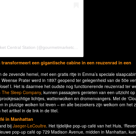
Een bericht gedeeld door Gourmet Market Central Station (@gourmetmarketcentralstation)
transformeert een gigantische cabine in een reuzenrad in een
 de zevende hemel, met een gratis ritje in Emma’s speciale slaapcabi
t Weense Prater werd in 1897 geopend ter gelegenheid van de 50e ve
Josef I. Het is daarmee het oudste nog functionerende reuzenrad ter we
 The Sleep Company
, kunnen passagiers genieten van een uitzicht o
sprookjesachtige lichtjes, wattenwolken en dromenvangers. Met de ‘Clo
in pluizige wolken tot leven – en alle bezoekers zijn welkom om het ze
et artikel in de link in de titel.
afé in Manhattan
and bij
Jaeger-LeCoultre
. Het tijdelijke pop-up café van het Huis, ‘Reve
ednieuwe pop-up café op 729 Madison Avenue, midden in Manhattan, ku