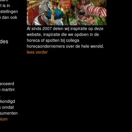
 is in
stellingen
jn dan ook
Al sinds 2007 delen wij inspiratie op deze
website, inspiratie die we opdoen in de
horeca of spotten bij collega
odes
horecaondernemers over de hele wereld.
lees verder
lanceerd
 martini
,
ekondigd
jk omdat
onsumenten
mium