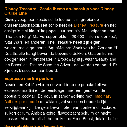
Disney Treasure | Zesde thema cruiseschip voor Disney
Cruise Line
Disney voegt een zesde schip toe aan zijn groeiende
cruisemaatschappij. Het schip heet de
Disney Treasure
en het
design is met kleurrijke popcultuurthema’s. Met knipogen naar
‘The Lion King’, Marvel superhelden, ‘20.000 mijlen onder zee’,
‘Star Wars’ en anderen. The Treasure heeft zijn eigen
waterattractie genaamd ‘AquaMouse: Vloek van het Gouden Ei’.
De attractie hangt boven de bovenste dekken. Gasten kunnen
ook genieten in het theater in Broadway-stijl, waar ‘Beauty and
the Beast’ en ‘Disney Seas the Adventure’ worden vertoond. Er
zijn ook bioscopen aan boord.
Espresso martini parfum
Absolut en Kahlúa vieren de voortdurende populariteit van
espresso martini en de feestdagen met een geur van de
populaire cocktail. De geur, in samenwerking met
Imaginary
Authors parfumerie
ontwikkeld, zal voor een beperkte tijd
verkrijgbaar zijn. De geur bevat noten van donkere chocolade,
suikerriet rum, Arabica koffie, fluweelzacht schuim en nacht
muskus. Meer details in het artikel op Food Beast, link in de titel.
Vers gebakken koekjes parfum