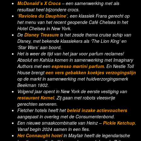
McDonald’s X Crocs
– een samenwerking met als
resultaat heel bijzondere crocs.
‘Ravioles du Dauphine’
, een klassiek Frans gerecht op
het menu van het recent geopende Café Chelsea in het
Hotel Chelsea in New York.
De
Disney Treasure
is het zesde thema cruise schip van
Disney, met bekende klassiekers als ‘The Lion King’ en
‘Star Wars’ aan boord.
Het is weer de tijd van het jaar voor parfum reclames!
Absolut en Kahlúa komen in samenwerking met Imaginary
Authors met een
espresso martini parfum
. En Nestle Toll
House brengt
een vers gebakken koekjes verzogingslijn
op de markt in samenwerking met huidverzorgingsmerk
Beekman 1802.
Volgend jaar opent in New York de eerste vestiging van
restaurant Kernel
. Zij gaan met robots vleesvrije
gerechten serveren.
Fletcher hotels heeft het
beleid inzake actievouchers
aangepast in overleg met de Consumentenbond.
Een nieuwe smaakcombinatie van Heinz –
Pickle Ketchup
.
Vanaf begin 2024 samen in een fles.
Het Connaught hotel
in Mayfair heeft de legendarische