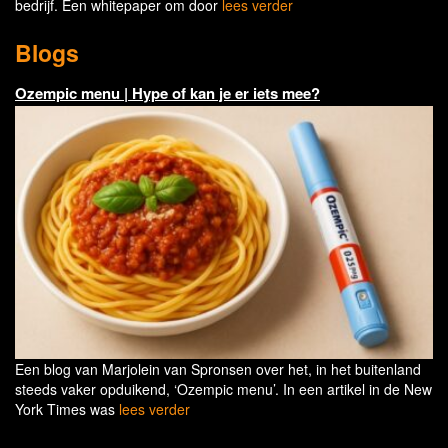
bedrijf. Een whitepaper om door
lees verder
Blogs
Ozempic menu | Hype of kan je er iets mee?
Een blog van Marjolein van Spronsen over het, in het buitenland
steeds vaker opduikend, ‘Ozempic menu’. In een artikel in de New
York Times was
lees verder