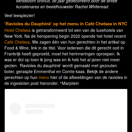
kerstboom onthult, dit jaar gedecoreerd door de Britse
kunstenares en beeldhouwster Rachel Whiteread.
Veel leesplezier!
‘Ravioles du Dauphiné’ op het menu in Café Chelsea in NYC
Hotel Chelsea
is getransformeerd tot een van de luxehotels van
New York. Na de heropening begin 2022 opende het hotel recent
Café Chelsea
. We zagen één van hun gerechten in het artikel op
Food & Wine, link in de titel. Voor iedereen die dit gerecht ooit in
Frankrijk heeft geproefd, moet het herinneringen oproepen. Ik
was er dol op toen ik jong was en ik heb het al jaren niet meer
gezien. ‘Ravioles du dauphiné’ wordt gemaakt met gezouten
boter, geraspte Emmenthal en Comte kaas. Bekijk de andere
gerechten op hun
menu
hier of de afbeeldingen van de ravioles in
de ingesloten post hieronder. ^Marjolein