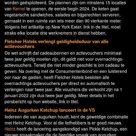
worden geëxploiteerd. De plannen zijn om minstens 15 locaties
van
Kernel
te openen, de eerste begin 2024. De keten gaat
vegetarische sandwiches, salades en bijgerechten serveren,
gemaakt in een ruimte van iets meer dan 90 vierkante meter.
Volgens het artikeltje op New York Eater, link in de titel, moet
straks elke locatie drie werknemers in dienst hebben.
Fletcher Hotels verlengt geldigheidsduur van alle
actievouchers
De wet schrijft dat cadeaubonnen en actievouchers minimaal
twee jaar geldig moeten zijn, dit geldt niet voor overnachtings-
actievouchers. Terwijl die niet minder geschikt is om cadeau te
geven. Na overleg met de Consumentenbond en een luisterend
oor naar de gasten, heeft Fletcher Hotels besloten alle
overnachtings-actievouchers per direct en automatisch te
verlengen naar twee jaar. Alle vouchers die verkocht zijn na 1
januari 2022 zijn dus twee jaar geldig. Meer details in het
persbericht op hun website, link in titel.
Heinz Augurken Ketchup lanceert in de VS
Iedereen die van augurken houdt, kent de geweldige combinatie
met Heinz Ketchup. Voor al die liefhebbers is er goed nieuws.
Heinz
heeft de lancering aangekondigd van Pickle Ketchup, een
nieuwe smaakmaker die de heerlijke smaak van augurken