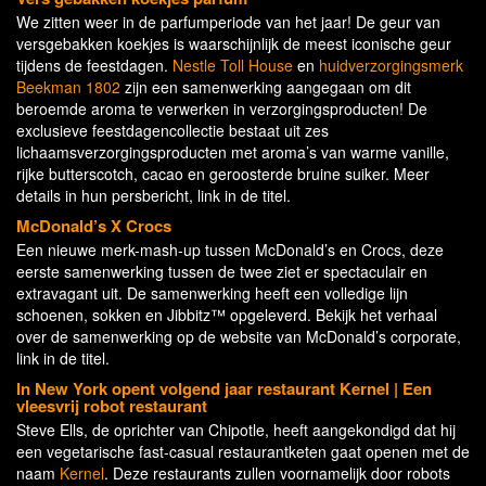
We zitten weer in de parfumperiode van het jaar! De geur van
versgebakken koekjes is waarschijnlijk de meest iconische geur
tijdens de feestdagen.
Nestle Toll House
en
huidverzorgingsmerk
Beekman 1802
zijn een samenwerking aangegaan om dit
beroemde aroma te verwerken in verzorgingsproducten! De
exclusieve feestdagencollectie bestaat uit zes
lichaamsverzorgingsproducten met aroma’s van warme vanille,
rijke butterscotch, cacao en geroosterde bruine suiker. Meer
details in hun persbericht, link in de titel.
McDonald’s X Crocs
Een nieuwe merk-mash-up tussen McDonald’s en Crocs, deze
eerste samenwerking tussen de twee ziet er spectaculair en
extravagant uit. De samenwerking heeft een volledige lijn
schoenen, sokken en Jibbitz™ opgeleverd. Bekijk het verhaal
over de samenwerking op de website van McDonald’s corporate,
link in de titel.
In New York opent volgend jaar restaurant Kernel | Een
vleesvrij robot restaurant
Steve Ells, de oprichter van Chipotle, heeft aangekondigd dat hij
een vegetarische fast-casual restaurantketen gaat openen met de
naam
Kernel
. Deze restaurants zullen voornamelijk door robots