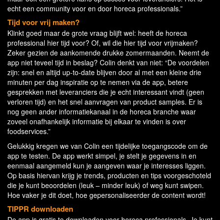
echt een community voor en door horeca professionals.”
Tijd voor vrij maken?
Klinkt goed maar de grote vraag blijft wel: heeft de horeca
professional hier tijd voor? Of, wil die hier tijd voor vrijmaken?
Zeker gezien de aankomende drukke zomermaanden. Neemt de
app niet teveel tijd in beslag? Colin denkt van niet: “De voordelen
zijn: snel en altijd up-to-date blijven door al met een kleine drie
minuten per dag inspiratie op te nemen via de app, betere
gesprekken met leveranciers die je echt interessant vindt (geen
verloren tijd) en het snel aanvragen van product samples. Er is
nog geen ander informatiekanaal in de horeca branche waar
zoveel onafhankelijk informatie bij elkaar te vinden is over
foodservices.”
Gelukkig kregen we van Colin een tijdelijke toegangscode om de
app te testen. De app werkt simpel, je stelt je gegevens in en
eenmaal aangemeld kun je aangeven waar je interesses liggen.
Op basis hiervan krijg je trends, producten en tips voorgeschoteld
die je kunt beoordelen (leuk – minder leuk) of weg kunt swipen.
Hoe vaker je dit doet, hoe gepersonaliseerder de content wordt!
TIPPR
downloaden
De app is gratis te downloaden voor horeca professionals. Je kunt