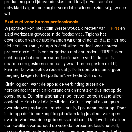
producten geen tijdrovende klus hoeft te zijn. Een speciaal
ontwikkeld algoritme zorgt ervoor dat je alleen te zien krijgt wat je
wilt.
Exclusief voor horeca professionals
Wij spraken kort met Colin Westerwoudt, directeur van
TIPPR
en
altijd werkzaam geweest in de foodservice. Tijdens het
downloaden van de app kwamen wij er snel achter dat je hiermee
niet heel ver komt, de app is écht alleen bedoelt voor horeca
professionals. Dit is echter gedaan met een reden. “TIPPR is er
echt op gericht om horeca professionals te verbinden en is
daarom een gesloten community waar horeca gasten niet bij
kunnen. Dit was ook de reden dat jullie in eerste instantie geen
toegang kregen tot het platform”, vertelde Colin ons.
Klinkt logisch, want de app is de verbinding tussen de
horecaondernemer en leveranciers en richt zich dus niet op de
consument. Een slim algoritme moet ervoor zorgen dat je alleen
content te zien krijgt die je wil zien. Colin: “Inspiratie kan gaan
over nieuwe producten, trends, kennis, tips, noem maar op. Door
in de app de ‘demo knop’ te gebruiken krijg je alleen verkopers
over de vloer waarin je geïnteresseerd bent. Dat levert niet alleen
een kwalitatiever aanbod op voor de horeca professional zelf,
maar ook een grotere kans op succes voor leveranciers. Het is