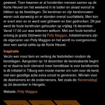
geweest. Toen kwamen er al honderden mensen samen op de
Korte Heuvel om het weekend in te luiden en alvast vooruit te
blikken op de feestdagen. De kerstman en zijn kerstvrouwen
waren ook aanwezig en er stonden overal vuurfakkels. Men kon
er snert eten en er werd veel glühwein en bier gedronken. Dit jaar
werd de foute kersttruien gehouden op vrijdag 18 december.
Vanaf 17.00 uur was iedereen welkom. Met een foute kersttrui
ontving je gratis Glühwein bij
Polly Maggoo
. Initiatiefnemers zijn
de eigenaren van Polly Maggoo en het wordt nu overgenomen
door een aantal cafés op de Korte Heuvel.
Inspiratie
Verzin een mooi item en verleng de festiviteiten rondom de
kerstdagen. Aangezien op 18 december de kerstvakantie begint
en er daarna toch niemand meer bereikbaar is voor kerstborrels
is dit initiatief in Tilburg een mooie manier om ruim voor de kerst
met een gezellige actie extra omzet te genereren. Win/win voor
de deelnemers en de ondernemers. Net zoals de ‘
Kerstmiddag
’
op 24 december in Hengelo.
Website:
Polly Maggoo