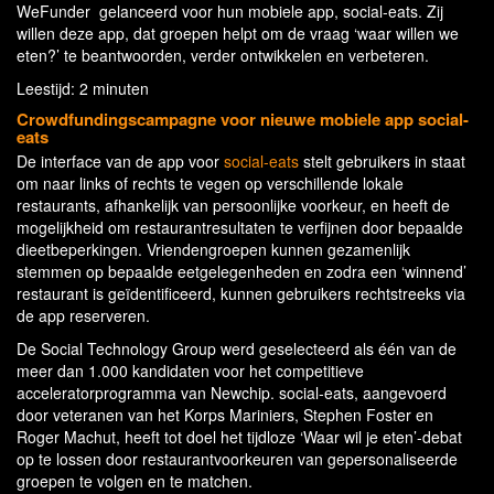
WeFunder gelanceerd voor hun mobiele app, social-eats. Zij
willen deze app, dat groepen helpt om de vraag ‘waar willen we
eten?’ te beantwoorden, verder ontwikkelen en verbeteren.
Leestijd: 2 minuten
Crowdfundingscampagne voor nieuwe mobiele app social-
eats
De interface van de app voor
social-eats
stelt gebruikers in staat
om naar links of rechts te vegen op verschillende lokale
restaurants, afhankelijk van persoonlijke voorkeur, en heeft de
mogelijkheid om restaurantresultaten te verfijnen door bepaalde
dieetbeperkingen. Vriendengroepen kunnen gezamenlijk
stemmen op bepaalde eetgelegenheden en zodra een ‘winnend’
restaurant is geïdentificeerd, kunnen gebruikers rechtstreeks via
de app reserveren.
De Social Technology Group werd geselecteerd als één van de
meer dan 1.000 kandidaten voor het competitieve
acceleratorprogramma van Newchip. social-eats, aangevoerd
door veteranen van het Korps Mariniers, Stephen Foster en
Roger Machut, heeft tot doel het tijdloze ‘Waar wil je eten’-debat
op te lossen door restaurantvoorkeuren van gepersonaliseerde
groepen te volgen en te matchen.