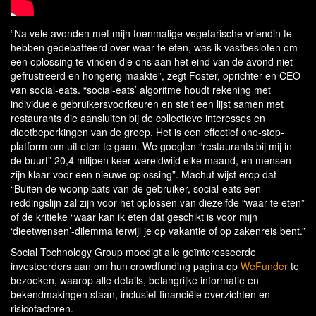
“Na vele avonden met mijn toenmalige vegetarische vriendin te
hebben gedebatteerd over waar te eten, was ik vastbesloten om
een oplossing te vinden die ons aan het eind van de avond niet
gefrustreerd en hongerig maakte”, zegt Foster, oprichter en CEO
van social-eats. “social-eats’ algoritme houdt rekening met
individuele gebruikersvoorkeuren en stelt een lijst samen met
restaurants die aansluiten bij de collectieve interesses en
dieetbeperkingen van de groep. Het is een effectief one-stop-
platform om uit eten te gaan. We googlen “restaurants bij mij in
de buurt” 20,4 miljoen keer wereldwijd elke maand, en mensen
zijn klaar voor een nieuwe oplossing”. Machut wijst erop dat
“Buiten de woonplaats van de gebruiker, social-eats een
reddingslijn zal zijn voor het oplossen van diezelfde “waar te eten”
of de kritieke “waar kan ik eten dat geschikt is voor mijn
‘dieetwensen’-dilemma terwijl je op vakantie of op zakenreis bent.”
Social Technology Group moedigt alle geïnteresseerde
investeerders aan om hun crowdfunding pagina op
WeFunder
te
bezoeken, waarop alle details, belangrijke informatie en
bekendmakingen staan, inclusief financiële overzichten en
risicofactoren.