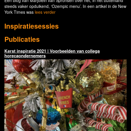
Een blog van Marjolein van Spronsen over het, in het buitenland
steeds vaker opduikend, ‘Ozempic menu’. In een artikel in de New
York Times was
lees verder
Inspiratiesessies
Publicaties
Kerst inspiratie 2021 | Voorbeelden van collega
horecaondernemers