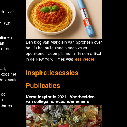
 Hut zich
n. Wat
alianen
Een blog van Marjolein van Spronsen over
van
het, in het buitenland steeds vaker
 eten
opduikend, ‘Ozempic menu’. In een artikel
in de New York Times was
lees verder
aat,
Inspiratiesessies
, koos het
oede smaak
Publicaties
e de
Kerst inspiratie 2021 | Voorbeelden
en
van collega horecaondernemers
rder na