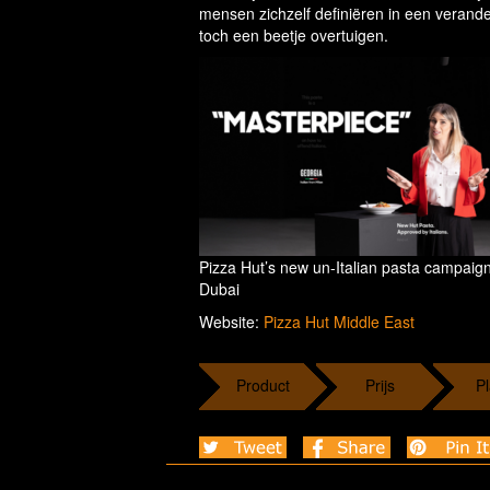
mensen zichzelf definiëren in een verand
toch een beetje overtuigen.
Pizza Hut’s new un-Italian pasta campaign
Dubai
Website:
Pizza Hut Middle East
Product
Prijs
Pl