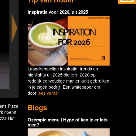
Inspiratie voor 2026, uit 2025
Laagdrempelige inspiratie, trends en
highlights uit 2025 die je in 2026 op
redelijk eenvoudige manier kunt gebruiken
in je eigen bedrijf. Een whitepaper om
door
lees verder
Pizza Hut's new un-Italian pasta c
Blogs
ens Pizza
erk noemt
izza Hut
Ozempic menu | Hype of kan je er iets
mee?