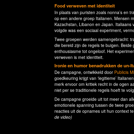
Food verweven met identiteit
In plaats van puristen zoals nonna’s en tr
op een andere groep Italianen. Mensen me
Kazachstan, Libanon en Japan. Italiaans v
volgde was een sociaal experiment, verm
Twee groepen werden samengebracht: tradit
die bereid zijn de regels te buigen. Beid
enthousiasme tot ongeloof. Het experiment
verweven is met identiteit.
Ironie en humor benadrukken de un-I
De campagne, ontwikkeld door
Publicis M
goedkeuring krijgt van ‘legitieme’ Itali
merk ervoor om kritiek recht in de ogen aa
niet per se traditionele regels hoeft te vol
De campagne groeide uit tot meer dan all
emotionele spanning tussen de twee gro
reacties uit de opnames uit hun context t
de video)