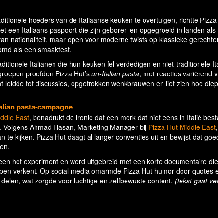
aditionele hoeders van de Italiaanse keuken te overtuigen, richtte Pizza
t een Italiaans paspoort die zijn geboren en opgegroeid in landen als
an nationaliteit, maar open voor moderne twists op klassieke gerechte
omd als een smaaktest.
ionele Italianen die hun keuken fel verdedigen en niet-traditionele It
e groepen proefden Pizza Hut’s
un-Italian pasta
, met reacties variërend 
 leidde tot discussies, opgetrokken wenkbrauwen en liet zien hoe diep
talian pasta-campagne
iddle East
, benadrukt de ironie dat een merk dat niet eens in Italië best
anen. Volgens Ahmad Hasan, Marketing Manager bij
Pizza Hut Middle East
n te kijken. Pizza Hut daagt al langer conventies uit en bewijst dat g
gen.
een het experiment en werd uitgebreid met een korte documentaire di
epen verkent. Op social media omarmde Pizza Hut humor door quotes 
e delen, wat zorgde voor luchtige en zelfbewuste content.
(tekst gaat ve