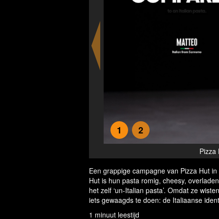
1
2
bai
Pizza 
Een grappige campagne van Pizza Hut in 
Hut is hun pasta romig, cheesy, overladen 
het zelf ‘un-Italian pasta’. Omdat ze wisten
iets gewaagds te doen: de Italiaanse identi
1 minuut leestijd