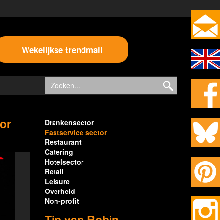
Wekelijkse trendmail
oor
Drankensector
Fastservice sector
Restaurant
Catering
Hotelsector
Retail
Leisure
Overheid
Non-profit
Tip van Robin