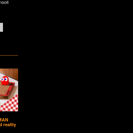
nooit
-MAN
 reality