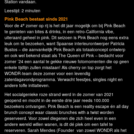
Station vandaan.
Leestijd: 2 minuten
Pink Beach bestaat sinds 2021
e
Voor de 4
zomer op rij is het dit jaar mogelijk om bij Pink Beach
te genieten van bites & drinks, in een retro-California vibe,
uiteraard geheel in pink. Dit seizoen is Pink Beach nog eens extra
leuk om te bezoeken, want Spaanse interieurontwerper Patricia
Bustos – die aanvankelijk Pink Beach als totaalconcept ontwierp
en ook wel bekend staat als The Queen of Pink – bedacht voor
zomer ’24 een aantal te gekke nieuwe fotomomenten die op geen
enkele tijdlijn zullen misstaan! Als cherry on top zorgt het
WONDR-team deze zomer voor een levendig
zaterdagavondprogramma. Verwacht feestjes, singles night en
andere toffe initiatieven.
Het socialgenieke roze strand werd in de zomer van 2021
geopend en mocht in de eerste drie jaar reeds 100.000
bezoekers ontvangen. Pink Beach is een reality escape én all day
brunch concept waar classic brunches with a twist worden
geserveerd. Voor zowel diegenen die zich heel even in een
andere wereld willen wanen, is dit dé plek om een tafel te
reserveren. Sarah Mendes (Founder van zowel WONDR als het