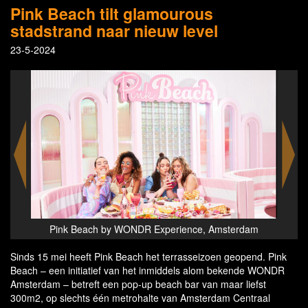
Pink Beach tilt glamourous
stadstrand naar nieuw level
23-5-2024
dam
Pink Beach by WONDR Experience, Amsterdam
Pi
Sinds 15 mei heeft Pink Beach het terrasseizoen geopend. Pink
Beach – een initiatief van het inmiddels alom bekende WONDR
Amsterdam – betreft een pop-up beach bar van maar liefst
300m2, op slechts één metrohalte van Amsterdam Centraal