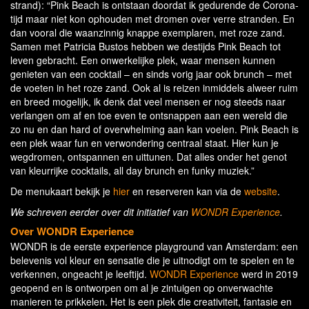
strand): “Pink Beach is ontstaan doordat ik gedurende de Corona-
tijd maar niet kon ophouden met dromen over verre stranden. En
dan vooral die waanzinnig knappe exemplaren, met roze zand.
Samen met Patricia Bustos hebben we destijds Pink Beach tot
leven gebracht. Een onwerkelijke plek, waar mensen kunnen
genieten van een cocktail – en sinds vorig jaar ook brunch – met
de voeten in het roze zand. Ook al is reizen inmiddels alweer ruim
en breed mogelijk, ik denk dat veel mensen er nog steeds naar
verlangen om af en toe even te ontsnappen aan een wereld die
zo nu en dan hard of overwhelming aan kan voelen. Pink Beach is
een plek waar fun en verwondering centraal staat. Hier kun je
wegdromen, ontspannen en uittunen. Dat alles onder het genot
van kleurrijke cocktails, all day brunch en funky muziek.”
De menukaart bekijk je
hier
en reserveren kan via de
website
.
We schreven eerder over dit initiatief van
WONDR Experience
.
Over WONDR Experience
WONDR is de eerste experience playground van Amsterdam: een
belevenis vol kleur en sensatie die je uitnodigt om te spelen en te
verkennen, ongeacht je leeftijd.
WONDR Experience
werd in 2019
geopend en is ontworpen om al je zintuigen op onverwachte
manieren te prikkelen. Het is een plek die creativiteit, fantasie en