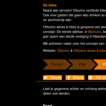
De bites
Naast wijn serveert Ottovino verfijnde bit
Ook voor gasten die geen wijn drinken is 
en alcoholvrije wijn.
Ottovino wines & bites is geopend van woe
concept. De eerste wijnbar, in
Blaricum
, b
jaar opent een derde vestiging in Naarden
We schreven vaker over het concept van
Website:
Ottovino
&
Ottovino wines & bite
Product
Prijs
Pl
Laat je gegevens achter en ontvang wekelij
delen met derden.
Naam