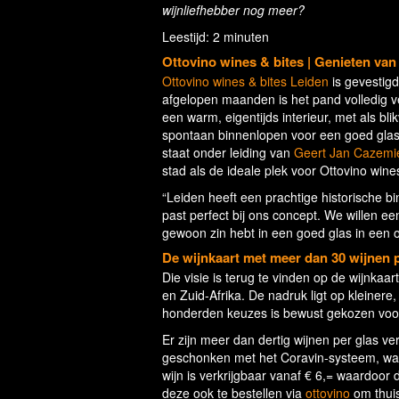
wijnliefhebber nog meer?
Leestijd: 2 minuten
Ottovino wines & bites | Genieten van 
Ottovino wines & bites Leiden
is gevestigd
afgelopen maanden is het pand volledig v
een warm, eigentijds interieur, met als b
spontaan binnenlopen voor een goed glas w
staat onder leiding van
Geert Jan Cazemi
stad als de ideale plek voor Ottovino wines
“Leiden heeft een prachtige historische b
past perfect bij ons concept. We willen ee
gewoon zin hebt in een goed glas in een 
De wijnkaart met meer dan 30 wijnen p
Die visie is terug te vinden op de wijnkaa
en Zuid-Afrika. De nadruk ligt op kleinere
honderden keuzes is bewust gekozen voor 
Er zijn meer dan dertig wijnen per glas ve
geschonken met het Coravin-systeem, wa
wijn is verkrijgbaar vanaf € 6,= waardoor 
deze ook te bestellen via
ottovino
om thuis