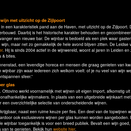
wijn met uitzicht op de Zijlpoort
 in een karakteristiek pand aan de Haven, met uitzicht op de Zijlpoort.
erbouwd. Daarbij is het historische karakter behouden en gecombinee
likvanger een nieuwe bar. De wijnbar is bedoeld als een plek waar gaste
ijn, maar net zo gemakkelijk de hele avond blijven zitten. De Leidse v
er
. Hij is sinds 2004 actief in de wijnwereld, woont al jaren in Leiden en 
 & bites.
innenstad, een levendige horeca en mensen die graag genieten van kwal
n wijnbar zijn waar iedereen zich welkom voelt: of je nu veel van wijn we
ontspannen sfeer.”
er glas
rt. Ottovino werkt voornamelijk met wijnen uit eigen import, afkomstig ui
, onafhankelijke wijnmakers. In plaats van een uitgebreide wijnkaart met
een overzichtelijke selectie van onderscheidende wijnen.
rkrijgbaar, naast een ruime keuze per fles. Een deel van de topwijnen w
ardoor ook exclusievere wijnen per glas kunnen worden aangeboden. 
de wijnbar toegankelijk is voor een breed publiek. Bevalt een wijn goed,
 van te genieten. Bekijk hun
website hier
.