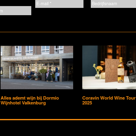
Alles ademt wijn bij Dormio
Coravin World Wine Tour 
Wijnhotel Valkenburg
2025