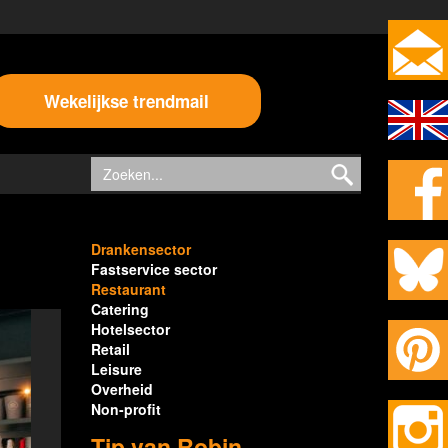
Wekelijkse trendmail
Drankensector
Fastservice sector
Restaurant
Catering
Hotelsector
Retail
Leisure
Overheid
Non-profit
Tip van Robin