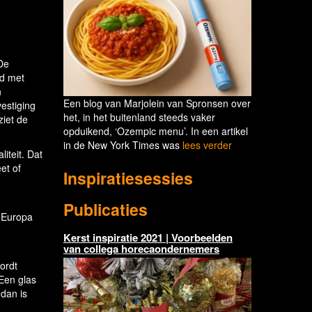
 De
rd met
n
Een blog van Marjolein van Spronsen over
estiging
het, in het buitenland steeds vaker
ziet de
opduikend, ‘Ozempic menu’. In een artikel
in de New York Times was
lees verder
iteit. Dat
et of
Inspiratiesessies
Publicaties
t Europa
Kerst inspiratie 2021 | Voorbeelden
van collega horecaondernemers
ordt
Een glas
 dan is