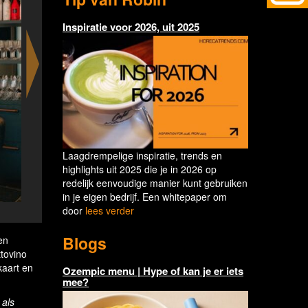
Inspiratie voor 2026, uit 2025
Laagdrempelige inspiratie, trends en
highlights uit 2025 die je in 2026 op
redelijk eenvoudige manier kunt gebruiken
in je eigen bedrijf. Een whitepaper om
door
lees verder
Ottovino wines & bites 
Blogs
en
ttovino
kaart en
Ozempic menu | Hype of kan je er iets
mee?
 als