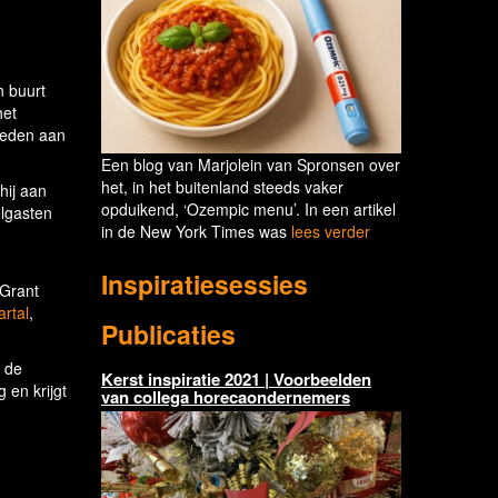
n buurt
het
bieden aan
Een blog van Marjolein van Spronsen over
het, in het buitenland steeds vaker
hij aan
opduikend, ‘Ozempic menu’. In een artikel
lgasten
in de New York Times was
lees verder
Inspiratiesessies
 Grant
artal
,
Publicaties
r de
Kerst inspiratie 2021 | Voorbeelden
 en krijgt
van collega horecaondernemers