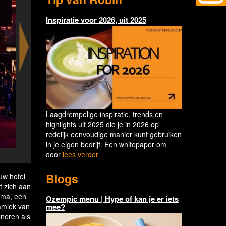
Inspiratie voor 2026, uit 2025
Laagdrempelige inspiratie, trends en
highlights uit 2025 die je in 2026 op
redelijk eenvoudige manier kunt gebruiken
in je eigen bedrijf. Een whitepaper om
door
lees verder
NYX Hotel Amsterdam Rembrandt Square opens as a cu
Blogs
uw hotel
t zich aan
mma, een
Ozempic menu | Hype of kan je er iets
mee?
namiek van
oneren als