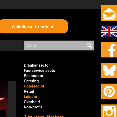
Wekelijkse trendmail
Drankensector
Fastservice sector
Restaurant
Catering
Hotelsector
Retail
Leisure
Overheid
Non-profit
Tip van Robin