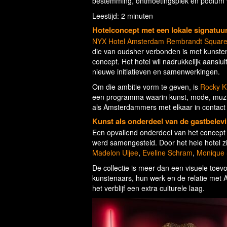
bestemming, ontmoetingsplek en podium vo
Leestijd: 2 minuten
Hotelconcept met een lokale signatuu
NYX Hotel Amsterdam Rembrandt Squar
die van oudsher verbonden is met kunsten
concept. Het hotel wil nadrukkelijk aans
nieuwe initiatieven en samenwerkingen.
Om die ambitie vorm te geven, is
Rocky 
een programma waarin kunst, mode, muzi
als Amsterdammers met elkaar in contact
Kunst als onderdeel van de gastbelev
Een opvallend onderdeel van het concept 
werd samengesteld. Door het hele hotel 
Madelon Uljee
,
Eveline Schram
,
Monique
De collectie is meer dan een visuele toev
kunstenaars, hun werk en de relatie met 
het verblijf een extra culturele laag.