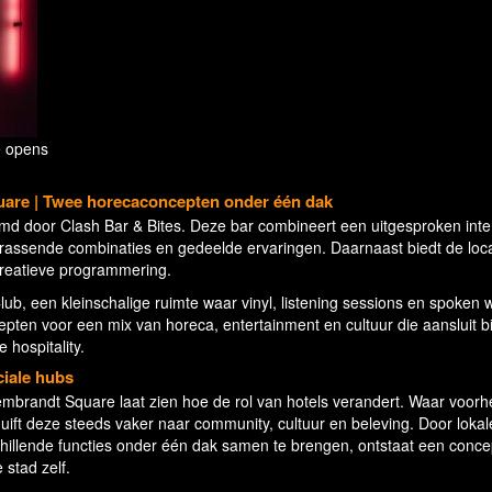
 opens
re | Twee horecaconcepten onder één dak
rmd door Clash Bar & Bites. Deze bar combineert een uitgesproken inte
rrassende combinaties en gedeelde ervaringen. Daarnaast biedt de loca
 creatieve programmering.
lub, een kleinschalige ruimte waar vinyl, listening sessions en spoken 
ten voor een mix van horeca, entertainment en cultuur die aansluit bi
 hospitality.
ciale hubs
randt Square laat zien hoe de rol van hotels verandert. Waar voor
ift deze steeds vaker naar community, cultuur en beleving. Door lokal
hillende functies onder één dak samen te brengen, ontstaat een conce
 stad zelf.