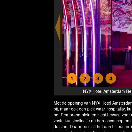
1
2
3
4
ng place in Amsterdam
NYX Hotel Amsterdam Rem
Met de opening van NYX Hotel Amsterdam 
bij, maar ook een plek waar hospitality, 
het Rembrandtplein en kiest bewust voor 
vaste kunstcollectie en horecaconcepten d
de stad. Daarmee sluit het aan bij een bre