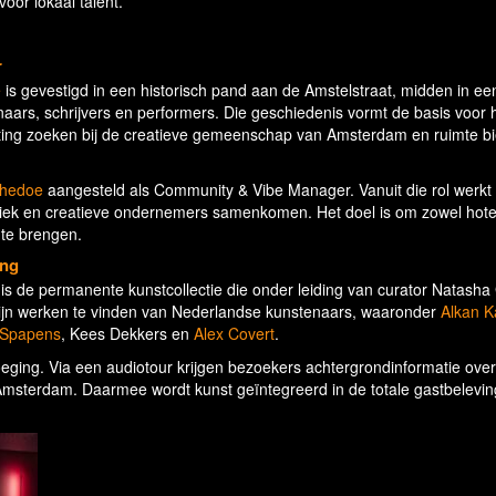
or lokaal talent.
r
e
is gevestigd in een historisch pand aan de Amstelstraat, midden in ee
aars, schrijvers en performers. Die geschiedenis vormt de basis voor 
luiting zoeken bij de creatieve gemeenschap van Amsterdam en ruimte 
Khedoe
aangesteld als Community & Vibe Manager. Vanuit die rol werkt 
ek en creatieve ondernemers samenkomen. Het doel is om zowel hote
 te brengen.
ing
is de permanente kunstcollectie die onder leiding van curator Natasha
zijn werken te vinden van Nederlandse kunstenaars, waaronder
Alkan K
 Spapens
, Kees Dekkers en
Alex Covert
.
oeging. Via een audiotour krijgen bezoekers achtergrondinformatie ove
Amsterdam. Daarmee wordt kunst geïntegreerd in de totale gastbeleving