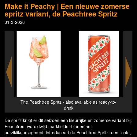
Make it Peachy | Een nieuwe zomerse
spritz variant, de Peachtree Spritz
31-3-2026
-to-
The Peachtree Spritz - also available as ready-to-
The
drink
De spritz krijgt er dit seizoen een kleurrijke en zomerse variant bij.
Peachtree, wereldwijd marktleider binnen het
perziklikeursegment, introduceert de Peachtree Spritz: een lichte,