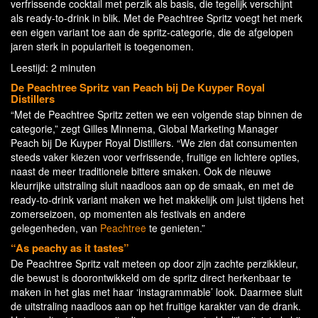
verfrissende cocktail met perzik als basis, die tegelijk verschijnt
als ready-to-drink in blik. Met de Peachtree Spritz voegt het merk
een eigen variant toe aan de spritz-categorie, die de afgelopen
jaren sterk in populariteit is toegenomen.
Leestijd: 2 minuten
De Peachtree Spritz van Peach bij De Kuyper Royal
Distillers
“Met de Peachtree Spritz zetten we een volgende stap binnen de
categorie,” zegt Gilles Minnema, Global Marketing Manager
Peach bij De Kuyper Royal Distillers. “We zien dat consumenten
steeds vaker kiezen voor verfrissende, fruitige en lichtere opties,
naast de meer traditionele bittere smaken. Ook de nieuwe
kleurrijke uitstraling sluit naadloos aan op de smaak, en met de
ready-to-drink variant maken we het makkelijk om juist tijdens het
zomerseizoen, op momenten als festivals en andere
gelegenheden, van
Peachtree
te genieten.”
“As peachy as it tastes”
De Peachtree Spritz valt meteen op door zijn zachte perzikkleur,
die bewust is doorontwikkeld om de spritz direct herkenbaar te
maken in het glas met haar ‘instagrammable’ look. Daarmee sluit
de uitstraling naadloos aan op het fruitige karakter van de drank.