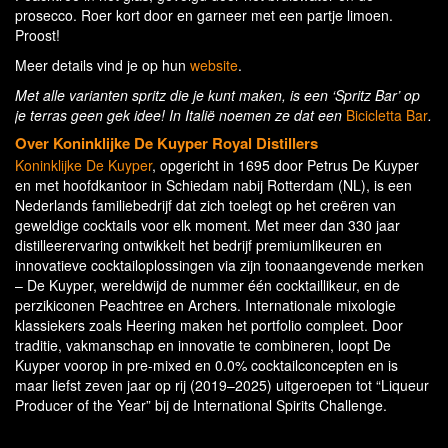
prosecco. Roer kort door en garneer met een partje limoen.
Proost!
Meer details vind je op hun
website
.
Met alle varianten spritz die je kunt maken, is een ‘Spritz Bar’ op
je terras geen gek idee! In Italië noemen ze dat een
Bicicletta Bar
.
Over Koninklijke De Kuyper Royal Distillers
Koninklijke De Kuyper
, opgericht in 1695 door Petrus De Kuyper
en met hoofdkantoor in Schiedam nabij Rotterdam (NL), is een
Nederlands familiebedrijf dat zich toelegt op het creëren van
geweldige cocktails voor elk moment. Met meer dan 330 jaar
distilleerervaring ontwikkelt het bedrijf premiumlikeuren en
innovatieve cocktailoplossingen via zijn toonaangevende merken
– De Kuyper, wereldwijd de nummer één cocktaillikeur, en de
perzikiconen Peachtree en Archers. Internationale mixologie
klassiekers zoals Heering maken het portfolio compleet. Door
traditie, vakmanschap en innovatie te combineren, loopt De
Kuyper voorop in pre-mixed en 0.0% cocktailconcepten en is
maar liefst zeven jaar op rij (2019–2025) uitgeroepen tot “Liqueur
Producer of the Year” bij de International Spirits Challenge.