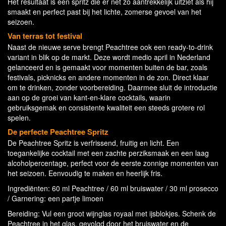
Het resultaat is een spritz die er net zo aantrekkelijk uitziet als hij
smaakt en perfect past bij het lichte, zomerse gevoel van het
seizoen.
Van terras tot festival
Naast de nieuwe serve brengt Peachtree ook een ready-to-drink
variant in blik op de markt. Deze wordt medio april in Nederland
gelanceerd en is gemaakt voor momenten buiten de bar, zoals
festivals, picknicks en andere momenten in de zon. Direct klaar
om te drinken, zonder voorbereiding. Daarmee sluit de introductie
aan op de groei van kant-en-klare cocktails, waarin
gebruiksgemak en consistente kwaliteit een steeds grotere rol
spelen.
De perfecte Peachtree Spritz
De Peachtree Spritz is verfrissend, fruitig en licht. Een
toegankelijke cocktail met een zachte perziksmaak en een laag
alcoholpercentage, perfect voor de eerste zonnige momenten van
het seizoen. Eenvoudig te maken en heerlijk fris.
Ingrediënten: 60 ml Peachtree / 60 ml bruiswater / 30 ml prosecco
/ Garnering: een partje limoen
Bereiding: Vul een groot wijnglas royaal met ijsblokjes. Schenk de
Peachtree in het glas, gevolgd door het bruiswater en de