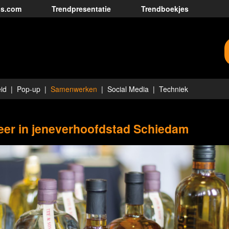
ds.com
Trendpresentatie
Trendboekjes
id
Pop-up
Samenwerken
Social Media
Techniek
keer in jeneverhoofdstad Schiedam