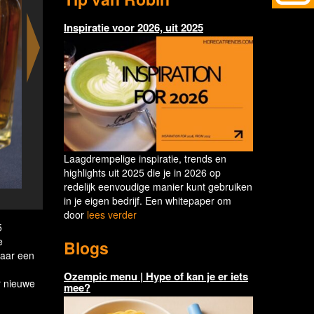
Inspiratie voor 2026, uit 2025
Laagdrempelige inspiratie, trends en
highlights uit 2025 die je in 2026 op
redelijk eenvoudige manier kunt gebruiken
Jeneverfestival
in je eigen bedrijf. Een whitepaper om
door
lees verder
5
e
Blogs
jaar een
Ozempic menu | Hype of kan je er iets
 nieuwe
mee?