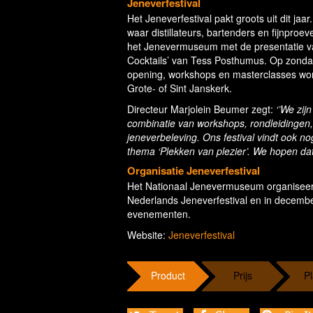
Jeneverfestival
Het Jeneverfestival pakt groots uit dit ja
waar distillateurs, bartenders en fijnproev
het Jenevermuseum met de presentatie va
Cocktails’ van Tess Posthumus. Op zondag 
opening, workshops en masterclasses wor
Grote- of Sint Janskerk.
Directeur Marjolein Beumer zegt:
‘’We zij
combinatie van workshops, rondleidingen, 
jeneverbeleving. Ons festival vindt ook n
thema ‘Plekken van plezier’. We hopen dat
Organisatie Jeneverfestival
Het Nationaal Jenevermuseum organiseert j
Nederlands Jeneverfestival en in decembe
evenementen.
Website:
Jeneverfestival
Product
Prijs
Pl