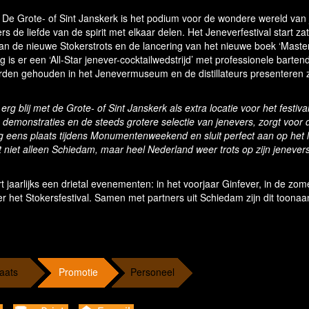
ar. De Grote- of Sint Janskerk is het podium voor de wondere wereld van 
ers de liefde van de spirit met elkaar delen. Het Jeneverfestival start za
n de nieuwe Stokerstrots en de lancering van het nieuwe boek ‘Master
is er een ‘All-Star jenever-cocktailwedstrijd’ met professionele barten
den gehouden in het Jenevermuseum en de distillateurs presenteren z
n erg blij met de Grote- of Sint Janskerk als extra locatie voor het festiva
demonstraties en de steeds grotere selectie van jenevers, zorgt voor 
og eens plaats tijdens Monumentenweekend en sluit perfect aan op het l
 niet alleen Schiedam, maar heel Nederland weer trots op zijn jenevers 
aarlijks een drietal evenementen: in het voorjaar Ginfever, in de zom
r het Stokersfestival. Samen met partners uit Schiedam zijn dit toon
aats
Promotie
Personeel