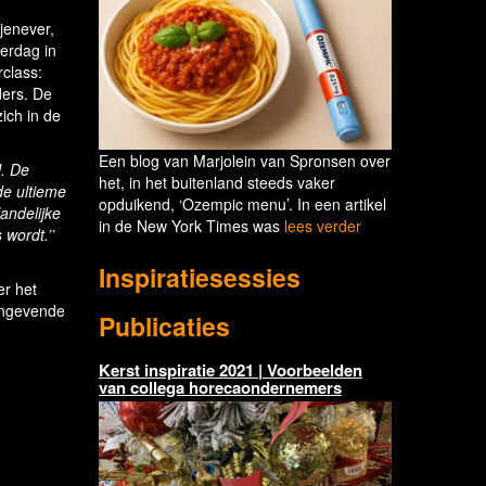
jenever,
terdag in
class:
ders. De
ich in de
Een blog van Marjolein van Spronsen over
l. De
het, in het buitenland steeds vaker
de ultieme
opduikend, ‘Ozempic menu’. In een artikel
andelijke
in de New York Times was
lees verder
wordt.’’
Inspiratiesessies
er het
aangevende
Publicaties
Kerst inspiratie 2021 | Voorbeelden
van collega horecaondernemers