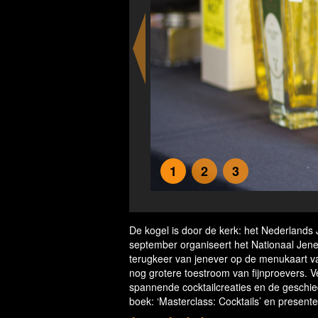
1
2
3
De kogel is door de kerk: het Nederlands
september organiseert het Nationaal Je
terugkeer van jenever op de menukaart va
nog grotere toestroom van fijnproevers. Ve
spannende cocktailcreaties en de geschied
boek: ‘Masterclass: Cocktails’ en presente