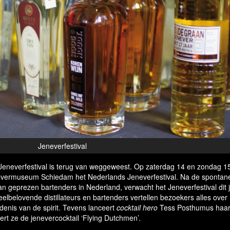
Jeneverfestival
 Jeneverfestival is terug van weggeweest. Op zaterdag 14 en zondag 1
nevermuseum Schiedam het Nederlands Jeneverfestival. Na de spontan
n geprezen bartenders in Nederland, verwacht het Jeneverfestival dit 
elbelovende distillateurs en bartenders vertellen bezoekers alles over
enis van de spirit. Tevens lanceert
cocktail hero
Tess Posthumus haar
ert ze de jenevercocktail ‘Flying Dutchmen’.