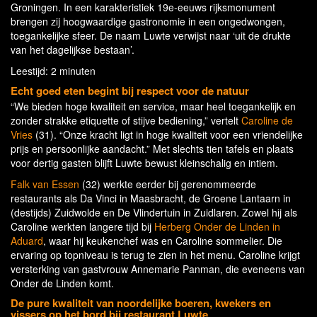
Groningen. In een karakteristiek 19e-eeuws rijksmonument
brengen zij hoogwaardige gastronomie in een ongedwongen,
toegankelijke sfeer. De naam Luwte verwijst naar ‘uit de drukte
van het dagelijkse bestaan’.
Leestijd: 2 minuten
Echt goed eten begint bij respect voor de natuur
“We bieden hoge kwaliteit en service, maar heel toegankelijk en
zonder strakke etiquette of stijve bediening,” vertelt
Caroline de
Vries
(31). “Onze kracht ligt in hoge kwaliteit voor een vriendelijke
prijs en persoonlijke aandacht.” Met slechts tien tafels en plaats
voor dertig gasten blijft Luwte bewust kleinschalig en intiem.
Falk van Essen
(32) werkte eerder bij gerenommeerde
restaurants als Da Vinci in Maasbracht, de Groene Lantaarn in
(destijds) Zuidwolde en De Vlindertuin in Zuidlaren. Zowel hij als
Caroline werkten langere tijd bij
Herberg Onder de Linden in
Aduard
, waar hij keukenchef was en Caroline sommelier. Die
ervaring op topniveau is terug te zien in het menu. Caroline krijgt
versterking van gastvrouw Annemarie Panman, die eveneens van
Onder de Linden komt.
De pure kwaliteit van noordelijke boeren, kwekers en
vissers op het bord bij restaurant Luwte