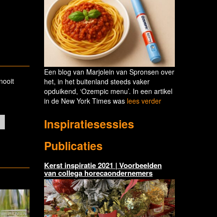
Een blog van Marjolein van Spronsen over
nooit
het, in het buitenland steeds vaker
opduikend, ‘Ozempic menu’. In een artikel
in de New York Times was
lees verder
Inspiratiesessies
Publicaties
Kerst inspiratie 2021 | Voorbeelden
van collega horecaondernemers