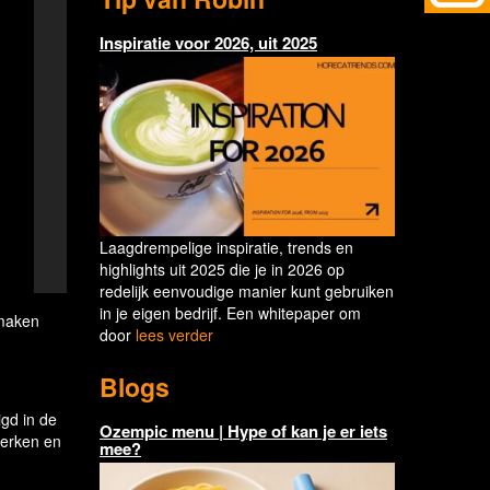
Inspiratie voor 2026, uit 2025
Laagdrempelige inspiratie, trends en
highlights uit 2025 die je in 2026 op
redelijk eenvoudige manier kunt gebruiken
in je eigen bedrijf. Een whitepaper om
 maken
door
lees verder
Blogs
igd in de
Ozempic menu | Hype of kan je er iets
werken en
mee?