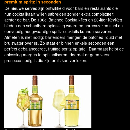
premium spritz in seconden
De nieuwe serves zijn ontwikkeld voor bars en restaurants die
hun cocktailkaart willen uitbreiden zonder extra complexiteit
achter de bar. De 100cl Batched Cocktail-fles en 20-liter KeyKeg
bieden een schaalbare oplossing waarmee horecazaken snel en
eenvoudig hoogwaardige spritz-cocktails kunnen serveren.
Afmeten is niet nodig: bartenders mengen de batched liquid met
bruiswater over ijs. Zo staat er binnen enkele seconden een
perfect gebalanceerde, fruitige spritz op tafel. Daarnaast helpt de
oplossing marges te optimaliseren, doordat er geen verse
prosecco nodig is die zijn bruis kan verliezen.