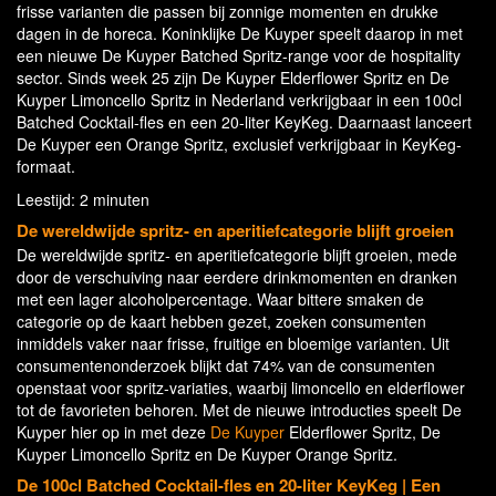
frisse varianten die passen bij zonnige momenten en drukke
dagen in de horeca. Koninklijke De Kuyper speelt daarop in met
een nieuwe De Kuyper Batched Spritz-range voor de hospitality
sector. Sinds week 25 zijn De Kuyper Elderflower Spritz en De
Kuyper Limoncello Spritz in Nederland verkrijgbaar in een 100cl
Batched Cocktail-fles en een 20-liter KeyKeg. Daarnaast lanceert
De Kuyper een Orange Spritz, exclusief verkrijgbaar in KeyKeg-
formaat.
Leestijd: 2 minuten
De wereldwijde spritz- en aperitiefcategorie blijft groeien
De wereldwijde spritz- en aperitiefcategorie blijft groeien, mede
door de verschuiving naar eerdere drinkmomenten en dranken
met een lager alcoholpercentage. Waar bittere smaken de
categorie op de kaart hebben gezet, zoeken consumenten
inmiddels vaker naar frisse, fruitige en bloemige varianten. Uit
consumentenonderzoek blijkt dat 74% van de consumenten
openstaat voor spritz-variaties, waarbij limoncello en elderflower
tot de favorieten behoren. Met de nieuwe introducties speelt De
Kuyper hier op in met deze
De Kuyper
Elderflower Spritz, De
Kuyper Limoncello Spritz en De Kuyper Orange Spritz.
De 100cl Batched Cocktail-fles en 20-liter KeyKeg | Een