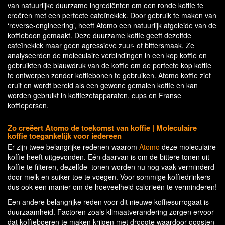
van natuurlijke duurzame ingrediënten om een ​​ronde koffie te
creëren met een perfecte cafeïnekick. Door gebruik te maken van
‘reverse-engineering’, heeft Atomo een natuurlijk afgeleide van de
koffieboon gemaakt. Deze duurzame koffie geeft dezelfde
cafeïnekick maar geen agressieve zuur- of bittersmaak. Ze
analyseerden de moleculaire verbindingen in een kop koffie en
gebruikten de blauwdruk van de koffie om de perfecte kop koffie
te ontwerpen zonder koffiebonen te gebruiken. Atomo koffie ziet
eruit en wordt bereid als een gewone gemalen koffie en kan
worden gebruikt in koffiezetapparaten, cups en Franse
koffiepersen.
Zo creëert Atomo de toekomst van koffie | Moleculaire
koffie toegankelijk voor iedereen
Er zijn twee belangrijke redenen waarom
Atomo
deze moleculaire
koffie heeft uitgevonden. Eén daarvan is om de bittere tonen uit
koffie te filteren, dezelfde tonen worden nu nog vaak verminderd
door melk en suiker toe te voegen. Voor sommige koffiedrinkers
dus ook een manier om de hoeveelheid calorieën te verminderen!
Een andere belangrijke reden voor dit nieuwe koffiesurrogaat is
duurzaamheid. Factoren zoals klimaatverandering zorgen ervoor
dat koffieboeren te maken krijgen met droogte waardoor oogsten