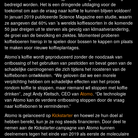
bedreigd worden. Het is een dringende uitdaging voor de
toekomst om aan de vraag naar koffie te kunnen blijven voldoen!
In januari 2019 publiceerde Science Magazine een studie, waarin
ze aangeven dat 60% van ’s werelds koffiesoorten in de komende
50 jaar dreigen uit te sterven als gevolg van klimaatverandering,
de groei van de bevolking en ziektes. Momenteel proberen
koffieboeren hierop in te spelen door bossen te kappen om plaats
te maken voor nieuwe koffieplantages.
Atomo’s koffie wordt geproduceerd zonder de noodzaak van
ontbossing of het gebruiken van pesticiden en bevat geen van de
schadelijke carcinogenen die zich tijdens het roosteren van de
koffiebonen ontwikkelen. “We geloven dat we een morele
verplichting hebben om schadelijke effecten van het proces
rondom koffie te stoppen, maar niemand wil stoppen met koffie
drinken”, zegt Andy Kleitsch, CEO van
Atomo
. “De technologie
van Atomo kan de verdere ontbossing stoppen door de vraag
naar koffiebonen te verminderen.”
Atomo is gelanceerd op
Kickstarter
en hoewel ze hun doel al
hebben bereikt, kun je ze nog steeds financieren. Door deel te
nemen aan de Kickstarter-campagne van Atomo kunnen
deelnemers tegen het einde van 2019 als eerste de moleculaire