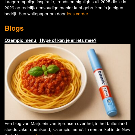
Laagdrempelige inspiratie, trends en highlights uit 2025 die je in
2026 op redelijk eenvoudige manier kunt gebruiken in je eigen
bedrijf. Een whitepaper om door
lees verder
Blogs
Ozempic menu | Hype of kan je er iets mee?
Een blog van Marjolein van Spronsen over het, in het buitenland
steeds vaker opduikend, ‘Ozempic menu’. In een artikel in de New