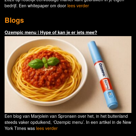
bedrijf. Een whitepaper om door
lees verder
Blogs
Ozempic menu | Hype of kan je er iets mee?
Een blog van Marjolein van Spronsen over het, in het buitenland
steeds vaker opduikend, ‘Ozempic menu’. In een artikel in de New
York Times was
lees verder