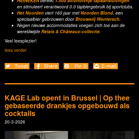
HEINEKEN
bereikt
1.500 alcoholvrije
tapaansluitingen
en stimuleert verantwoord 0.0 tapbiergebruik bij sportclubs.
Het Noorden
viert 160 jaar met
Noorden Blond
, een
speciaalbier gebrouwen door
Brouwerij Wentersch
.
Negen nieuwe accommodaties voegen zich toe aan de
wereldwijde
Relais & Châteaux-collectie
.
Veel leesplezier!
lees verder
KAGE Lab opent in Brussel | Op thee
gebaseerde drankjes opgebouwd als
cocktails
20-3-2026