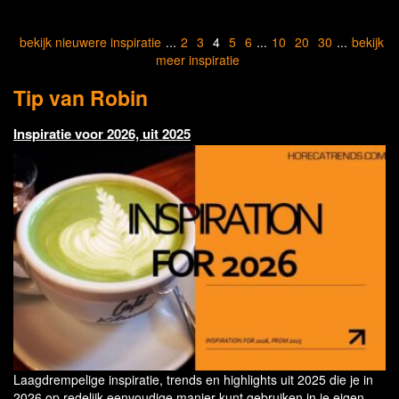
bekijk nieuwere inspiratie
...
2
3
4
5
6
...
10
20
30
...
bekijk
meer inspiratie
Tip van Robin
Inspiratie voor 2026, uit 2025
Laagdrempelige inspiratie, trends en highlights uit 2025 die je in
2026 op redelijk eenvoudige manier kunt gebruiken in je eigen