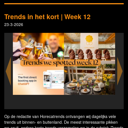
Trends in het kort | Week 12
23-3-2026
160 years of hospitality celebrated amongst others
A s
with an 't Noorden Blond Beer
Op de redactie van Horecatrends ontvangen wij dagelijks vele
trends uit binnen- en buitenland. De meest interessante pikken
we eruit, andere korte trends verzamelen we in de rubriek ‘Trends