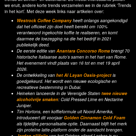
we eruit, andere korte trends verzamelen we in de rubriek ‘Trends
in het kort’. Met deze week links naar artikelen over:
Westrock Coffee Company
heeft onlangs aangekondigd
dat het officieel zijn doel heeft bereikt om 100%
verantwoord ingekochte koffie te realiseren, en komt
daarmee de toezegging na die het bedrijf in 2021
publiekelijk deed.
De eerste editie van
Anantara Concorso Roma
brengt 70
historische Italiaanse auto’s samen in het hart van Rome.
Het evenement vindt plaats van 16 tot en met 19 april
2026.
De ontwikkeling van
het Al Layan Oasis-project
is
goedgekeurd. Het wordt een nieuwe ecologische en
recreatieve bestemming in Dubai.
Heineken lanceerde in de Verenigde Staten
twee nieuwe
alcoholvrije smaken
: Cold Pressed Lime en Nectarine
Juniper.
Tim Hortons, een koffieformule uit Noord-Amerika,
introduceert dit voorjaar
Golden Cinnamon Cold Foam
als tijdelijke personalisatie-optie. Daarnaast blijft het merk
zijn proteïne latte-platform onder de aandacht brengen.
Jordan olijfolie
van het Griekse eiland Lesbos is nu