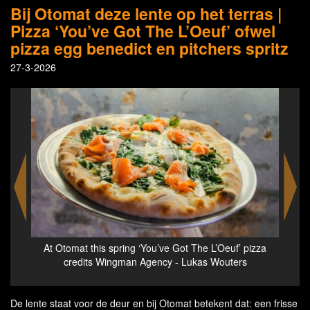
Bij Otomat deze lente op het terras |
Pizza ‘You’ve Got The L’Oeuf’ ofwel
pizza egg benedict en pitchers spritz
27-3-2026
pizza
At Otomat this spring on the menu - Pizza the ‘Rock
At O
The Kasbah’ - credits @Bramski
and
De lente staat voor de deur en bij Otomat betekent dat: een frisse