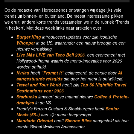
Op de redactie van Horecatrends ontvangen wij dagelijks vele
trends uit binnen- en buitenland. De meest interessante pikken
we eruit, andere korte trends verzamelen we in de rubriek ‘Trends
in het kort’. Met deze week links naar artikelen over:
Burger King
introduceert updates voor zijn iconische
Whopper
in de US, waaronder een nieuw broodje en een
nieuwe verpakking.
Live Más LIVE van Taco Bell 2026
, een evenement met
Hollywood-thema waarin de menu-innovaties voor 2026
worden onthuld.
Kyriad
heeft
“Prompt It”
gelanceerd, de eerste door
AI
aangestuurde reisgids
die door het merk is ontwikkeld.
Travel and Tour World
heeft zijn
Top 50 Nightlife Travel
Destinations voor 2026
Starbucks
lanceert deze maand nieuwe
Coffee & Protein-
drankjes
in de VS.
Freddy’s Frozen Custard & Steakburgers heeft
Senior
Meals (55+)
aan zijn menu toegevoegd.
Mandarin Oriental
heeft
Simone Biles
aangesteld als hun
eerste Global Wellness Ambassador.