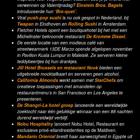
verwennen op Valentijnsdag?
Einstein Bros. Bagels
introduceerde hun
‘Bro-quet’
.
Viral
push-pop sushi
is nu ook gespot in Nederland, bij
Twapan
in Eindhoven en
Rolling Sushi
in Amsterdam.
Fletcher Hotels opent een boutiquehotel bij het met een
Michelinster bekroonde restaurant
De Kromme Dissel
.
De eerste locatie van een modieus café van
streetwearmerk 13DE Marzo opende afgelopen november
in Pavilion Kuala Lumpur in Maleisië. Ze serveren kleine
teddybeertjes bij hun drankjes.
Jill Hotel Brussels en restaurant Nook
bieden een
uitgebreide mocktailkaart en serveren geen alcohol.
California Almonds
werkt samen met
StarChefs
om
creatieve toepassingen met amandelen op
restaurantmenu’s in San Francisco en Los Angeles te
presenteren.
De Shangri-La hotel groep
lanceerde een wereldwijde
zoektocht naar één gelukkige winnaar van een 88 nachten
durend wereldwijd verblijf.
Nobu Hospitality
lanceert Nobu Hotel, Restaurant en
exclusieve privé-eilandresidenties op de Maldiven.
Mandarin Oriental
breidt haar aanwezigheid in Egypte uit