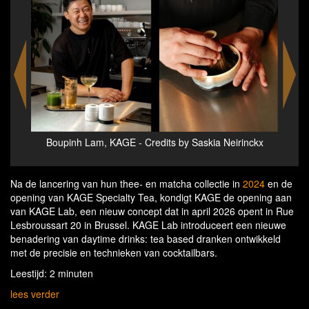
nckx
KAGE opens KAGE Lab in Brussels - tea-based
Bou
drinks, built like cocktails for takeaway
Na de lancering van hun thee- en matcha collectie in
2024
en de
opening van KAGE Specialty Tea, kondigt KAGE de opening aan
van KAGE Lab, een nieuw concept dat in april 2026 opent in Rue
Lesbroussart 20 in Brussel. KAGE Lab introduceert een nieuwe
benadering van daytime drinks: tea based dranken ontwikkeld
met de precisie en technieken van cocktailbars.
Leestijd: 2 minuten
lees verder