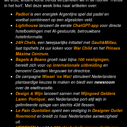
in het kort’. Met deze week links naar artikelen over:
Padbol
is een energiek Argentijns spel dat padel en
voetbal combineert op een afgesloten veld.
Lighthouse
lanceert de eerste
ChatGPT-app
voor directe
hotelboekingen met AI-gestuurde,
betrouwbare
hotelinformatie.
24H Chefs
, een tweejaarlijks initiatief met
Gault&Millau
,
laat topchefs 24 uur koken voor
War Child
en het
Prinses
Máxima Centrum
.
Bagels & Beans
groeit naar bijna
100 vestigingen
,
bereidt zich voor
op internationale uitbreiding
en
benoemt Carolien Vergouwe tot directrice.
De campagne
Wissel ’ns Wat!
stimuleert Nederlanders
plantaardige keuzes te maken en biedt een
newsroom
over de eiwittransitie.
Design & Wijn
lanceert samen met
Wijngoed Gelders
Laren
‘
Portique
’
, een Nederlandse port-stijl wijn in
gelimiteerde oplage van slechts 438 flessen.
Le Pain Quotidien
opent een vestiging in
Designer Outlet
Roermond
en breidt zo haar Nederlandse aanwezigheid
uit.