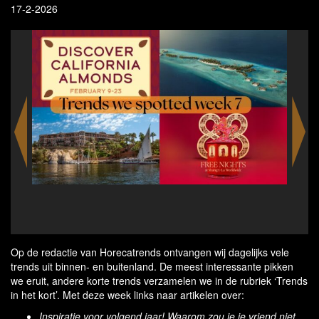
17-2-2026
California Almonds partners with StarChefs to
Fle
showcase almond creativity on restaurant menus
loc
across San Francisco and Los Angeles
Op de redactie van Horecatrends ontvangen wij dagelijks vele
trends uit binnen- en buitenland. De meest interessante pikken
we eruit, andere korte trends verzamelen we in de rubriek ‘Trends
in het kort’. Met deze week links naar artikelen over:
Inspiratie voor volgend jaar! Waarom zou je je vriend niet