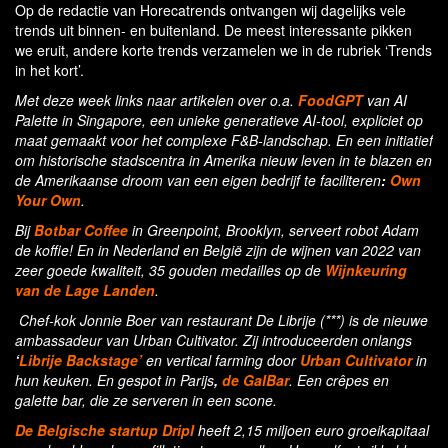
Op de redactie van Horecatrends ontvangen wij dagelijks vele
trends uit binnen- en buitenland. De meest interessante pikken
we eruit, andere korte trends verzamelen we in de rubriek ‘Trends
in het kort’.
Met deze week links naar artikelen over o.a.
FoodGPT
van AI
Palette in Singapore, een unieke generatieve AI-tool, expliciet op
maat gemaakt voor het complexe F&B-landschap. En een initiatief
om historische stadscentra in Amerika nieuw leven in te blazen en
de Amerikaanse droom van een eigen bedrijf te faciliteren
:
Own
Your Own
.
Bij
Botbar Coffee
in Greenpoint, Brooklyn, serveert robot Adam
de koffie! En in Nederland en België zijn de wijnen van 2022 van
zeer goede kwaliteit, 35 gouden medailles op de
Wijnkeuring
van de Lage Landen
.
Chef-kok Jonnie Boer van restaurant De Librije (***) is de nieuwe
ambassadeur van Urban Cultivator. Zij introduceerden onlangs
‘
Librije Backstage’
en vertical farming door
Urban Cultivator
in
hun keuken. En gespot in Parijs
,
de GalBar
. Een crêpes en
galette bar, die ze serveren in een scone.
De Belgische startup Dripl
heeft 2,15 miljoen euro groeikapitaal