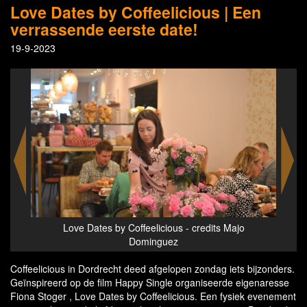
Love Dates by Coffeelicious | Een
verrassende eerste date!
19-9-2023
us - credits Majo
Love Dates by Coffeelicious - credits M
z
Dominguez
Coffeelicious in Dordrecht deed afgelopen zondag iets bijzonders.
Geïnspireerd op de film Happy Single organiseerde eigenaresse
Fiona Stoger , Love Dates by Coffeelicious. Een fysiek evenement