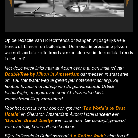
Bread-Brew 'Gouden Brood' by Sheraton Amste
Airport
Op de redactie van Horecatrends ontvangen wij dagelijks vele
trends uit binnen- en buitenland. De meest interessante pikken
we eruit, andere korte trends verzamelen we in de rubriek ‘Trends
in het kort’.
Met deze week links naar artikelen over o.a. een initiatief van
DoubleTree by Hilton in Amsterdam
dat mensen in staat stelt
om 100 liter water weg te geven per hotelovernachting. Zij
hebben tevens met behulp van de geavanceerde Orbisk-
technologie, aangedreven door AI, duizenden kilo’s
voedselverspilling verminderd.
Voor het eerst is er nu ook een lijst met
‘
The World’s 50 Best
Hotels’
en Sheraton Amsterdam Airport Hotel lanceert een
‘Gouden Brood’ biertje
, een duurzaam bierconcept gemaakt
van overtollig brood uit hun keukens.
Bijou Patisserie in Dubai serveert ‘
Le Goûter Vault’
: high tea uit