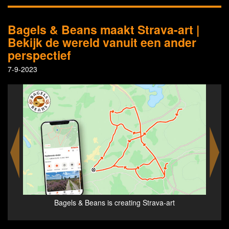
Bagels & Beans maakt Strava-art |
Bekijk de wereld vanuit een ander
perspectief
7-9-2023
ting Strava-art
Win an off-grid weekend at the Quadenoord
by walking Bagels & Beans Strava-art