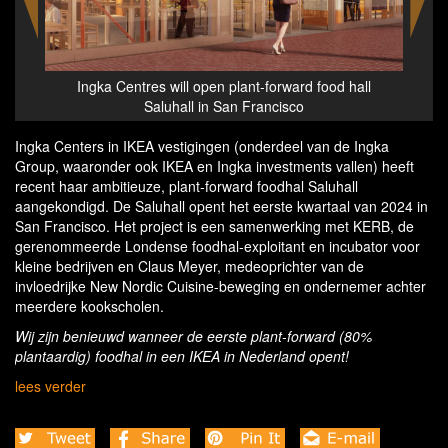
t-forward food hall
Ingka Centres will open plant-forward food
Francisco
Saluhall in San Francisco
Ingka Centers in IKEA vestigingen (onderdeel van de Ingka
Group, waaronder ook IKEA en Ingka investments vallen) heeft
recent haar ambitieuze, plant-forward foodhal Saluhall
aangekondigd. De Saluhall opent het eerste kwartaal van 2024 in
San Francisco. Het project is een samenwerking met KERB, de
gerenommeerde Londense foodhal-exploitant en incubator voor
kleine bedrijven en Claus Meyer, medeoprichter van de
invloedrijke New Nordic Cuisine-beweging en ondernemer achter
meerdere kookscholen.
Wij zijn benieuwd wanneer de eerste plant-forward (80%
plantaardig) foodhal in een IKEA in Nederland opent!
lees verder