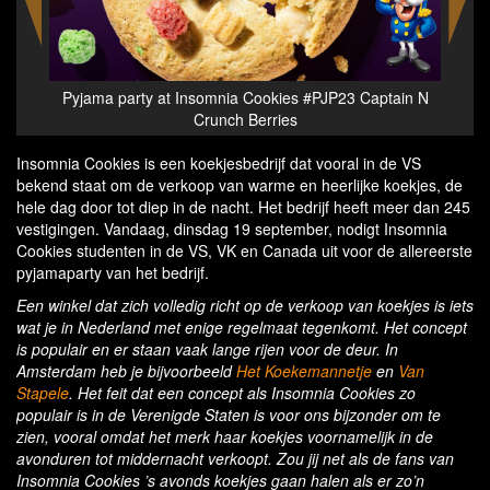
kies #PJP23 Captain N
Pyjama party at Insomnia Cookies #PJP23 C
ies
Crunch Berries
Insomnia Cookies is een koekjesbedrijf dat vooral in de VS
bekend staat om de verkoop van warme en heerlijke koekjes, de
hele dag door tot diep in de nacht. Het bedrijf heeft meer dan 245
vestigingen. Vandaag, dinsdag 19 september, nodigt Insomnia
Cookies studenten in de VS, VK en Canada uit voor de allereerste
pyjamaparty van het bedrijf.
Een winkel dat zich volledig richt op de verkoop van koekjes is iets
wat je in Nederland met enige regelmaat tegenkomt. Het concept
is populair en er staan vaak lange rijen voor de deur. In
Amsterdam heb je bijvoorbeeld
Het Koekemannetje
en
Van
Stapele
. Het feit dat een concept als Insomnia Cookies zo
populair is in de Verenigde Staten is voor ons bijzonder om te
zien, vooral omdat het merk haar koekjes voornamelijk in de
avonduren tot middernacht verkoopt. Zou jij net als de fans van
Insomnia Cookies ’s avonds koekjes gaan halen als er zo’n