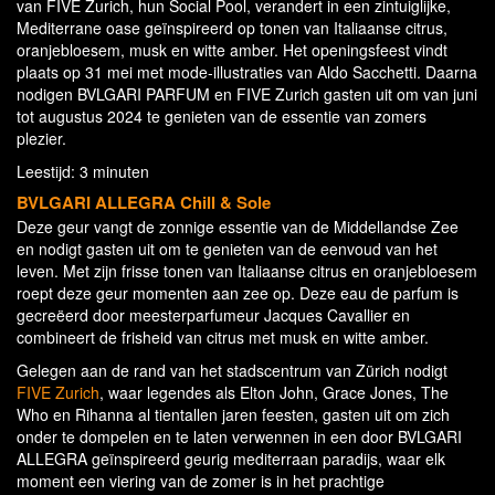
van FIVE Zurich, hun Social Pool, verandert in een zintuiglijke,
Mediterrane oase geïnspireerd op tonen van Italiaanse citrus,
oranjebloesem, musk en witte amber. Het openingsfeest vindt
plaats op 31 mei met mode-illustraties van Aldo Sacchetti. Daarna
nodigen BVLGARI PARFUM en FIVE Zurich gasten uit om van juni
tot augustus 2024 te genieten van de essentie van zomers
plezier.
Leestijd: 3 minuten
BVLGARI ALLEGRA Chill & Sole
Deze geur vangt de zonnige essentie van de Middellandse Zee
en nodigt gasten uit om te genieten van de eenvoud van het
leven. Met zijn frisse tonen van Italiaanse citrus en oranjebloesem
roept deze geur momenten aan zee op. Deze eau de parfum is
gecreëerd door meesterparfumeur Jacques Cavallier en
combineert de frisheid van citrus met musk en witte amber.
Gelegen aan de rand van het stadscentrum van Zürich nodigt
FIVE Zurich
, waar legendes als Elton John, Grace Jones, The
Who en Rihanna al tientallen jaren feesten, gasten uit om zich
onder te dompelen en te laten verwennen in een door BVLGARI
ALLEGRA geïnspireerd geurig mediterraan paradijs, waar elk
moment een viering van de zomer is in het prachtige