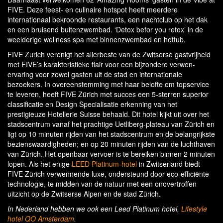
FIVE. Deze feest- en culinaire hotspot heeft meerdere
internationaal bekroonde restaurants, een nachtclub op het dak
en een bruisend buitenzwembad. ‘Detox befor you retox’ in de
weelderige wellness spa met binnenzwembad en hottub.
FIVE Zurich verenigt het allerbeste van de Zwitserse gastvrijheid
met FIVE’s karakteristieke flair voor een bijzondere verwen-
ervaring voor zowel gasten uit de stad en internationale
bezoekers. In overeenstemming met haar belofte om topservice
te leveren, heeft FIVE Zürich met succes een 5-sterren superior
classificatie en Design Specialisatie erkenning van het
prestigieuze Hotellerie Suisse behaald. Dit hotel kijkt uit over het
stadscentrum vanaf het prachtige Uetliberg-plateau van Zürich en
ligt op 10 minuten rijden van het stadscentrum en de belangrijkste
bezienswaardigheden; en op 20 minuten rijden van de luchthaven
van Zürich. Het openbaar vervoer is te bereiken binnen 2 minuten
lopen. Als het enige
LEED Platinum-hotel
in Zwitserland biedt
FIVE Zürich verwennende luxe, ondersteund door eco-efficiënte
technologie, te midden van de natuur met een onovertroffen
uitzicht op de Zwitserse Alpen en de stad Zürich.
In Nederland hebben we ook een Leed Platinum hotel,
Lifestyle
hotel QO Amsterdam
.