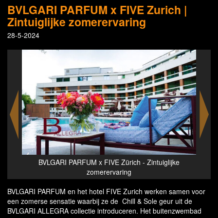
BVLGARI PARFUM x FIVE Zurich |
Zintuiglijke zomerervaring
28-5-2024
ke
BVLGARI PARFUM x FIVE Zürich - Zintuiglijke
B
zomerervaring
BVLGARI PARFUM en het hotel FIVE Zurich werken samen voor
een zomerse sensatie waarbij ze de Chill & Sole geur uit de
BVLGARI ALLEGRA collectie introduceren. Het buitenzwembad