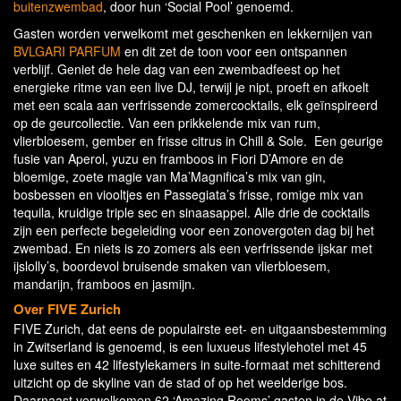
buitenzwembad
, door hun ‘Social Pool’ genoemd.
Gasten worden verwelkomt met geschenken en lekkernijen van
BVLGARI PARFUM
en dit zet de toon voor een ontspannen
verblijf. Geniet de hele dag van een zwembadfeest op het
energieke ritme van een live DJ, terwijl je nipt, proeft en afkoelt
met een scala aan verfrissende zomercocktails, elk geïnspireerd
op de geurcollectie. Van een prikkelende mix van rum,
vlierbloesem, gember en frisse citrus in Chill & Sole. Een geurige
fusie van Aperol, yuzu en framboos in Fiori D’Amore en de
bloemige, zoete magie van Ma’Magnifica’s mix van gin,
bosbessen en viooltjes en Passegiata’s frisse, romige mix van
tequila, kruidige triple sec en sinaasappel. Alle drie de cocktails
zijn een perfecte begeleiding voor een zonovergoten dag bij het
zwembad. En niets is zo zomers als een verfrissende ijskar met
ijslolly’s, boordevol bruisende smaken van vlierbloesem,
mandarijn, framboos en jasmijn.
Over FIVE Zurich
FIVE Zurich, dat eens de populairste eet- en uitgaansbestemming
in Zwitserland is genoemd, is een luxueus lifestylehotel met 45
luxe suites en 42 lifestylekamers in suite-formaat met schitterend
uitzicht op de skyline van de stad of op het weelderige bos.
Daarnaast verwelkomen 62 ‘Amazing Rooms’ gasten in de Vibe at