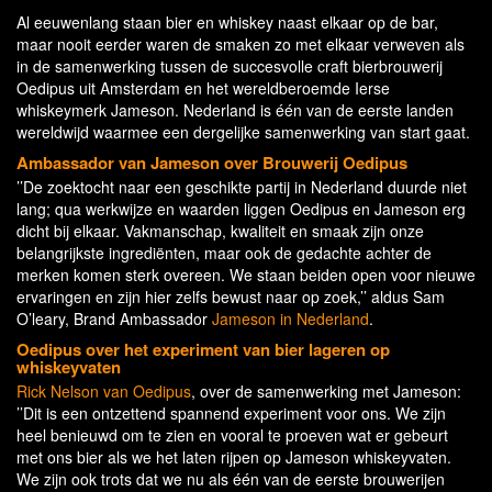
Al eeuwenlang staan bier en whiskey naast elkaar op de bar,
maar nooit eerder waren de smaken zo met elkaar verweven als
in de samenwerking tussen de succesvolle craft bierbrouwerij
Oedipus uit Amsterdam en het wereldberoemde Ierse
whiskeymerk Jameson. Nederland is één van de eerste landen
wereldwijd waarmee een dergelijke samenwerking van start gaat.
Ambassador van Jameson over Brouwerij Oedipus
’’De zoektocht naar een geschikte partij in Nederland duurde niet
lang; qua werkwijze en waarden liggen Oedipus en Jameson erg
dicht bij elkaar. Vakmanschap, kwaliteit en smaak zijn onze
belangrijkste ingrediënten, maar ook de gedachte achter de
merken komen sterk overeen. We staan beiden open voor nieuwe
ervaringen en zijn hier zelfs bewust naar op zoek,’’ aldus Sam
O’leary, Brand Ambassador
Jameson in Nederland
.
Oedipus over het experiment van bier lageren op
whiskeyvaten
Rick Nelson van Oedipus
, over de samenwerking met Jameson:
’’Dit is een ontzettend spannend experiment voor ons. We zijn
heel benieuwd om te zien en vooral te proeven wat er gebeurt
met ons bier als we het laten rijpen op Jameson whiskeyvaten.
We zijn ook trots dat we nu als één van de eerste brouwerijen