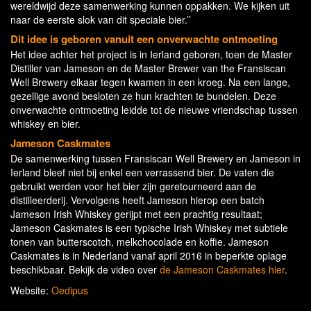
wereldwijd deze samenwerking kunnen oppakken. We kijken uit
naar de eerste slok van dit speciale bier.’’
Dit idee is geboren vanuit een onverwachte ontmoeting
Het idee achter het project is in Ierland geboren, toen de Master
Distiller van Jameson en de Master Brewer van the Fransiscan
Well Brewery elkaar tegen kwamen in een kroeg. Na een lange,
gezellige avond besloten ze hun krachten te bundelen. Deze
onverwachte ontmoeting leidde tot de nieuwe vriendschap tussen
whiskey en bier.
Jameson Caskmates
De samenwerking tussen Fransiscan Well Brewery en Jameson in
Ierland bleef niet bij enkel een verrassend bier. De vaten die
gebruikt werden voor het bier zijn geretourneerd aan de
distilleerderij. Vervolgens heeft Jameson hierop een batch
Jameson Irish Whiskey gerijpt met een prachtig resultaat;
Jameson Caskmates is een typische Irish Whiskey met subtiele
tonen van butterscotch, melkchocolade en koffie. Jameson
Caskmates is in Nederland vanaf april 2016 in beperkte oplage
beschikbaar. Bekijk de video over
de Jameson Caskmates hier
.
Website:
Oedipus