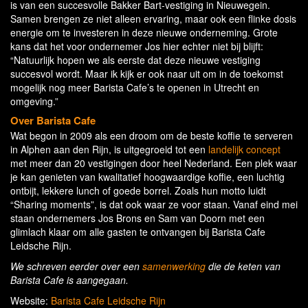
is van een succesvolle Bakker Bart-vestiging in Nieuwegein.
Samen brengen ze niet alleen ervaring, maar ook een flinke dosis
energie om te investeren in deze nieuwe onderneming. Grote
kans dat het voor ondernemer Jos hier echter niet bij blijft:
“Natuurlijk hopen we als eerste dat deze nieuwe vestiging
succesvol wordt. Maar ik kijk er ook naar uit om in de toekomst
mogelijk nog meer Barista Cafe’s te openen in Utrecht en
omgeving.”
Over Barista Cafe
Wat begon in 2009 als een droom om de beste koffie te serveren
in Alphen aan den Rijn, is uitgegroeid tot een
landelijk concept
met meer dan 20 vestigingen door heel Nederland. Een plek waar
je kan genieten van kwalitatief hoogwaardige koffie, een luchtig
ontbijt, lekkere lunch of goede borrel. Zoals hun motto luidt
“Sharing moments”, is dat ook waar ze voor staan. Vanaf eind mei
staan ondernemers Jos Brons en Sam van Doorn met een
glimlach klaar om alle gasten te ontvangen bij Barista Cafe
Leidsche Rijn.
We schreven eerder over een
samenwerking
die de keten van
Barista Cafe is aangegaan.
Website:
Barista Cafe Leidsche Rijn