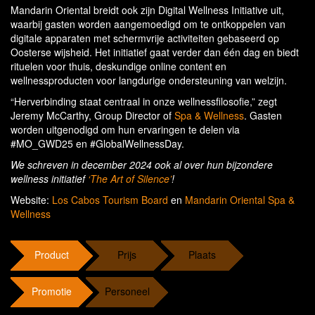
Mandarin Oriental breidt ook zijn Digital Wellness Initiative uit,
waarbij gasten worden aangemoedigd om te ontkoppelen van
digitale apparaten met schermvrije activiteiten gebaseerd op
Oosterse wijsheid. Het initiatief gaat verder dan één dag en biedt
rituelen voor thuis, deskundige online content en
wellnessproducten voor langdurige ondersteuning van welzijn.
“Herverbinding staat centraal in onze wellnessfilosofie,” zegt
Jeremy McCarthy, Group Director of
Spa & Wellness
. Gasten
worden uitgenodigd om hun ervaringen te delen via
#MO_GWD25 en #GlobalWellnessDay.
We schreven in december 2024 ook al over hun bijzondere
wellness initiatief
‘The Art of Silence’
!
Website:
Los Cabos Tourism Board
en
Mandarin Oriental Spa &
Wellness
Product
Prijs
Plaats
Promotie
Personeel