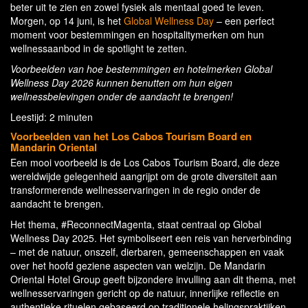
beter uit te zien en zowel fysiek als mentaal goed te leven.
Morgen, op 14 juni, is het
Global Wellness Day
– een perfect
moment voor bestemmingen en hospitalitymerken om hun
wellnessaanbod in de spotlight te zetten.
Voorbeelden van hoe bestemmingen en hotelmerken Global
Wellness Day 2026 kunnen benutten om hun eigen
wellnessbelevingen onder de aandacht te brengen!
Leestijd: 2 minuten
Voorbeelden van het Los Cabos Tourism Board en
Mandarin Oriental
Een mooi voorbeeld is de Los Cabos Tourism Board, die deze
wereldwijde gelegenheid aangrijpt om de grote diversiteit aan
transformerende wellnesservaringen in de regio onder de
aandacht te brengen.
Het thema, #ReconnectMagenta, staat centraal op Global
Wellness Day 2025. Het symboliseert een reis van herverbinding
– met de natuur, onszelf, dierbaren, gemeenschappen en vaak
over het hoofd geziene aspecten van welzijn. De Mandarin
Oriental Hotel Group geeft bijzondere invulling aan dit thema, met
wellnesservaringen gericht op de natuur, innerlijke reflectie en
authentieke rituelen gebaseerd op traditionele helingspraktijken.