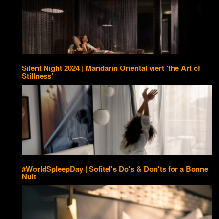
Silent Night 2024 | Mandarin Oriental viert ‘the Art of
Stillness’
#WorldSpleepDay | Sofitel's Do's & Don'ts for a Bonne
Nuit