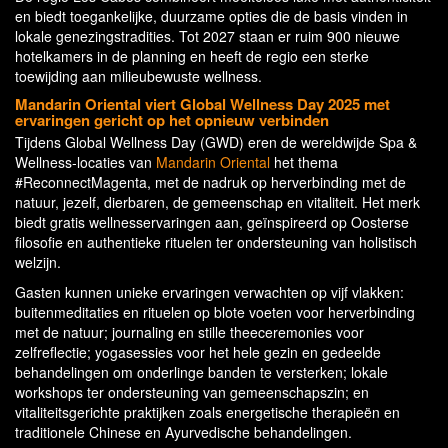
en biedt toegankelijke, duurzame opties die de basis vinden in
lokale genezingstradities. Tot 2027 staan er ruim 900 nieuwe
hotelkamers in de planning en heeft de regio een sterke
toewijding aan milieubewuste wellness.
Mandarin Oriental viert Global Wellness Day 2025 met
ervaringen gericht op het opnieuw verbinden
Tijdens Global Wellness Day (GWD) eren de wereldwijde Spa &
Wellness-locaties van
Mandarin Oriental
het thema
#ReconnectMagenta, met de nadruk op herverbinding met de
natuur, jezelf, dierbaren, de gemeenschap en vitaliteit. Het merk
biedt gratis wellnesservaringen aan, geïnspireerd op Oosterse
filosofie en authentieke rituelen ter ondersteuning van holistisch
welzijn.
Gasten kunnen unieke ervaringen verwachten op vijf vlakken:
buitenmeditaties en rituelen op blote voeten voor herverbinding
met de natuur; journaling en stille theeceremonies voor
zelfreflectie; yogasessies voor het hele gezin en gedeelde
behandelingen om onderlinge banden te versterken; lokale
workshops ter ondersteuning van gemeenschapszin; en
vitaliteitsgerichte praktijken zoals energetische therapieën en
traditionele Chinese en Ayurvedische behandelingen.