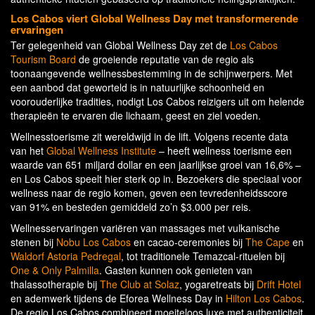
Los Cabos viert Global Wellness Day met transformerende
ervaringen
Ter gelegenheid van Global Wellness Day zet de
Los Cabos
Tourism Board
de groeiende reputatie van de regio als
toonaangevende wellnessbestemming in de schijnwerpers. Met
een aanbod dat geworteld is in natuurlijke schoonheid en
voorouderlijke tradities, nodigt Los Cabos reizigers uit om helende
therapieën te ervaren die lichaam, geest en ziel voeden.
Wellnesstoerisme zit wereldwijd in de lift. Volgens recente data
van het
Global Wellness Institute
– heeft wellness toerisme een
waarde van 651 miljard dollar en een jaarlijkse groei van 16,6% –
en Los Cabos speelt hier sterk op in. Bezoekers die speciaal voor
wellness naar de regio komen, geven een tevredenheidsscore
van 91% en besteden gemiddeld zo’n $3.000 per reis.
Wellnesservaringen variëren van massages met vulkanische
stenen bij
Nobu Los Cabos
en cacao-ceremonies bij
The Cape
en
Waldorf Astoria Pedregal
, tot traditionele Temazcal-rituelen bij
One & Only Palmilla
. Gasten kunnen ook genieten van
thalassotherapie bij
The Club at Solaz
, yogaretreats bij
Drift Hotel
en ademwerk tijdens de Eforea Wellness Day in
Hilton Los Cabos
.
De regio Los Cabos combineert moeiteloos luxe met authenticiteit