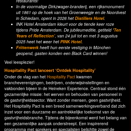
restaurants!
In de voormalige Dirkzwager-branderij, een rijksmonument
uit 1861 op de hoek van het Groenweegje en de Noordvest
in Schiedam, opent in 2026 het
Distillers Hotel
.
INK Hotel Amsterdam kleurt voor de tiende keer roze
tijdens Pride Amsterdam. De jubileumeditie, getiteld
‘
Ten
Years of Reflection’
, van 24 juli tot en met 3 augustus
2025 heet het weer het
PINK Hotel
.
Frittenwerk
heeft hun eerste vestiging in München
geopend, gasten konden een Black Card winnen!
Veel leesplezier!
Hospitality Pact lanceert ‘Ontdek Hospitality’
Onder de vlag van het
Hospitality Pact
kwamen
brancheverenigingen, bedrijven, onderwijsinstellingen en
vakbonden bijeen in de Heineken Experience. Centraal stond één
gezamenlijke missie: het werven en behouden van personeel in
de gastvrijheidssector. Want zonder mensen, geen gastvrijheid.
Het Hospitality Pact is een breed samenwerkingsverband dat zich
inzet voor een duurzame en aantrekkelijke toekomst van de
gastvrijheidsbranche. Tijdens de bijeenkomst werd het belang van
een gezamenlijke aanpak onderstreept. Een inspirerend
programma met sprekers en specialisten belichtte zowel de