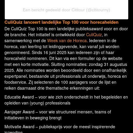
Een bericht gedeeld door Cititour (@cititourny)
CuliQuiz lanceert landelijke Top 100 voor horecahelden
De CuliQuiz Top 100 is een landelijke publieksaward voor en door
de branche. Het initiatief is ontwikkeld door
CuliQuiz
, in
samenwerking met de
Week van de Horeca
. Iedereen in de
horeca, van leerling tot leidinggevende, kan vanaf juli worden
genomineerd. Sinds 16 juni 2025 kan iedereen zijn of haar
horecaheld nomineren. Dit kan via een formulier op de website
met een korte motivatie. Sluiting nominaties: zondag 31 augustus
2025. Alle nominaties worden beoordeeld door een onafhankelijk
expertpanel, bestaande uit professionals uit onderwijs, horeca en
foodservice. Zij selecteren de 100 aanjagers voor de lijst en
reiken daarnaast drie thematische erkenningen uit:
Educatie Award – voor wie zich onderscheidt in het begeleiden en
opleiden van (young) professionals
Aanjager Award – voor wie structureel mensen, teams of
initiatieven in beweging brengt
Motivatie Award – publieksprijs voor de meest inspirerende
inzending