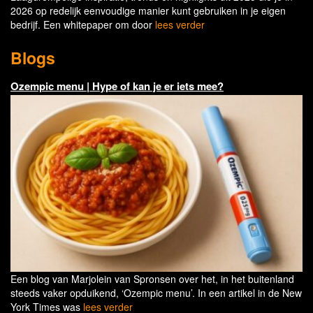
2026 op redelijk eenvoudige manier kunt gebruiken in je eigen
bedrijf. Een whitepaper om door
lees verder
Blogs
Ozempic menu | Hype of kan je er iets mee?
Een blog van Marjolein van Spronsen over het, in het buitenland
steeds vaker opduikend, ‘Ozempic menu’. In een artikel in de New
York Times was
lees verder