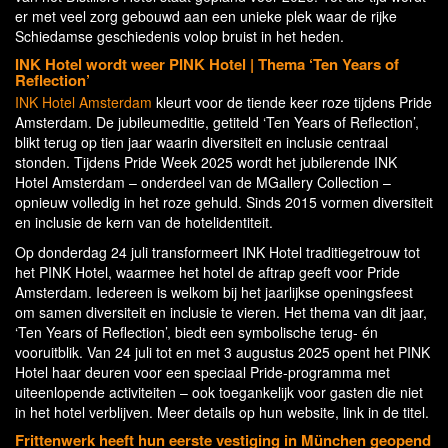
er met veel zorg gebouwd aan een unieke plek waar de rijke
Schiedamse geschiedenis volop bruist in het heden.
INK Hotel wordt weer PINK Hotel | Thema ‘Ten Years of
Reflection’
INK Hotel Amsterdam
kleurt voor de tiende keer roze tijdens Pride
Amsterdam. De jubileumeditie, getiteld ‘Ten Years of Reflection’,
blikt terug op tien jaar waarin diversiteit en inclusie centraal
stonden. Tijdens Pride Week 2025 wordt het jubilerende INK
Hotel Amsterdam – onderdeel van de MGallery Collection –
opnieuw volledig in het roze gehuld. Sinds 2015 vormen diversiteit
en inclusie de kern van de hotelidentiteit.
Op donderdag 24 juli transformeert INK Hotel traditiegetrouw tot
het PINK Hotel, waarmee het hotel de aftrap geeft voor Pride
Amsterdam. Iedereen is welkom bij het jaarlijkse openingsfeest
om samen diversiteit en inclusie te vieren. Het thema van dit jaar,
‘Ten Years of Reflection’, biedt een symbolische terug- én
vooruitblik. Van 24 juli tot en met 3 augustus 2025 opent het PINK
Hotel haar deuren voor een speciaal Pride-programma met
uiteenlopende activiteiten – ook toegankelijk voor gasten die niet
in het hotel verblijven. Meer details op hun website, link in de titel.
Frittenwerk heeft hun eerste vestiging in München geopend