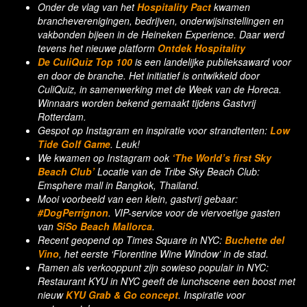
Onder de vlag van het
Hospitality Pact
kwamen
brancheverenigingen, bedrijven, onderwijsinstellingen en
vakbonden bijeen in de Heineken Experience. Daar werd
tevens het nieuwe platform
Ontdek Hospitality
.
De CuliQuiz Top 100
is een landelijke publieksaward voor
en door de branche. Het initiatief is ontwikkeld door
CuliQuiz, in samenwerking met de Week van de Horeca.
Winnaars worden bekend gemaakt tijdens Gastvrij
Rotterdam.
Gespot op Instagram en inspiratie voor strandtenten:
Low
Tide Golf Game
. Leuk!
We kwamen op Instagram ook
‘The World’s first Sky
Beach Club’
Locatie van de Tribe Sky Beach Club:
Emsphere mall in Bangkok, Thailand.
Mooi voorbeeld van een klein, gastvrij gebaar:
#DogPerrignon
. VIP-service voor de viervoetige gasten
van
SiSo Beach Mallorca
.
Recent geopend op Times Square in NYC:
Buchette del
Vino
, het eerste ‘Florentine Wine Window’ in de stad.
Ramen als verkooppunt zijn sowieso populair in NYC:
Restaurant KYU in NYC geeft de lunchscene een boost met
nieuw
KYU Grab & Go concept
. Inspiratie voor