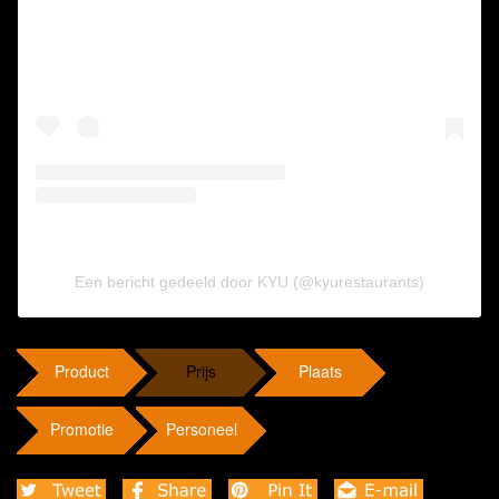
Een bericht gedeeld door KYU (@kyurestaurants)
Product
Prijs
Plaats
Promotie
Personeel