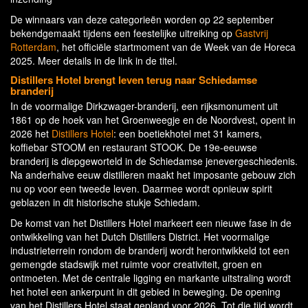
De winnaars van deze categorieën worden op 22 september
bekendgemaakt tijdens een feestelijke uitreiking op
Gastvrij
Rotterdam
, het officiële startmoment van de Week van de Horeca
2025. Meer details in de link in de titel.
Distillers Hotel brengt leven terug naar Schiedamse
branderij
In de voormalige Dirkzwager-branderij, een rijksmonument uit
1861 op de hoek van het Groenweegje en de Noordvest, opent in
2026 het
Distillers Hotel
: een boetiekhotel met 31 kamers,
koffiebar STOOM en restaurant STOOK. De 19e-eeuwse
branderij is diepgeworteld in de Schiedamse jenevergeschiedenis.
Na anderhalve eeuw distilleren maakt het imposante gebouw zich
nu op voor een tweede leven. Daarmee wordt opnieuw spirit
geblazen in dit historische stukje Schiedam.
De komst van het Distillers Hotel markeert een nieuwe fase in de
ontwikkeling van het Dutch Distillers District. Het voormalige
industrieterrein rondom de branderij wordt herontwikkeld tot een
gemengde stadswijk met ruimte voor creativiteit, groen en
ontmoeten. Met de centrale ligging en markante uitstraling wordt
het hotel een ankerpunt in dit gebied in beweging. De opening
van het Distillers Hotel staat gepland voor 2026. Tot die tijd wordt