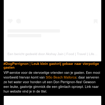
Een bericht gedeeld door Akshay Jain | Food | Travel | Lifestyle | Mumbai (@tastyhealthyyummy)
#DogPerrignon | Leuk klein gastvrij gebaar naar vierpotige
gasten
VIP-service voor de viervoetige vrienden van je gasten. Een mooi
voorbeeld hiervan komt van
SiSo Beach Mallorca
: daar serveren
ze het water voor honden uit een Don Perrignon-fles! Gewoon
een leuke, gastvrije gimmick die een glimlach oproept. Link naar
hun website vind je in de titel.