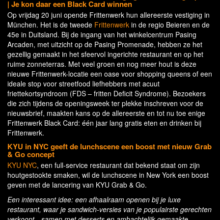
| Je kon daar een Black Card winnen
Op vrijdag 20 juni opende Frittenwerk hun allereerste vestiging in
München. Het is de tweede
Frittenwerk
in de regio Beieren en de
45e in Duitsland. Bij de ingang van het winkelcentrum Pasing
Arcaden, met uitzicht op de Pasing Promenade, hebben ze het
gezellig gemaakt in het sfeervol ingerichte restaurant en op het
ruime zonneterras. Met veel groen en nog meer hout is deze
nieuwe Frittenwerk-locatie een oase voor shopping queens of een
ideale stop voor streetfood liefhebbers met acuut
friettekortsyndroom (FDS – fritten Deficit Syndrome). Bezoekers
die zich tijdens de openingsweek ter plekke inschreven voor de
nieuwsbrief, maakten kans op de allereerste en tot nu toe enige
Frittenwerk Black Card: één jaar lang gratis eten en drinken bij
Frittenwerk.
KYU in NYC geeft de lunchscene een boost met nieuw Grab
& Go concept
KYU NYC
, een full-service restaurant dat bekend staat om zijn
houtgestookte smaken, wil de lunchscene in New York een boost
geven met de lancering van KYU Grab & Go.
Een interessant idee: een afhaalraam openen bij je luxe
restaurant, waar je sandwich-versies van je populairste gerechten
verkoopt—samen met desserts en ambachtelijk gemaakte