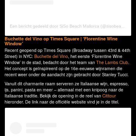
Een bericht gedeeld door SiSo Beach Mallorca (@sisobeachmallorca)
Buchette del Vino op Times Square | ‘Florentine Wine
Window’
Recent geopend op Times Square (Broadway tussen 43rd & 44th
Street) in NYC:
Buchette del Vino
, het eerste ‘Florentine Wine
Window’ in de stad, bedacht door het team van
The Lambs Club
.
Het concept is geïnspireerd op de 16e-eeuwse wijnramen die
recent weer onder de aandacht zijn gebracht door Stanley Tucci.
Vanuit dit charmante raam serveren ze Italiaanse wijn, espresso,
ijs, panini, pasta en meer – allemaal met een knipoog naar de
Italiaanse traditie. Bekijk de opening in de reel van
Cititour
hieronder. De link naar de officiële website vind je in de titel.