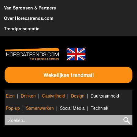
Van Spronsen & Partners
Over Horecatrends.com
Trendpresentatie
Wekelijkse trendmail
Eten
Drinken
Gastvrijheid
Design
Duurzaamheid
Pop-up
Samenwerken
Social Media
Techniek