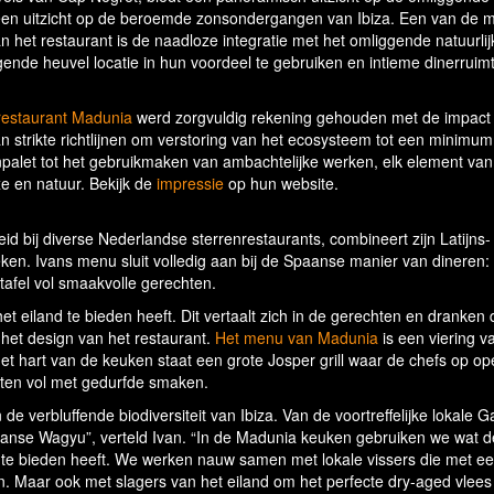
 een uitzicht op de beroemde zonsondergangen van Ibiza. Een van de 
 het restaurant is de naadloze integratie met het omliggende natuurlijk
ende heuvel locatie in hun voordeel te gebruiken en intieme dinerruim
restaurant Madunia
werd zorgvuldig rekening gehouden met de impact
n strikte richtlijnen om verstoring van het ecosysteem tot een minimum
palet tot het gebruikmaken van ambachtelijke werken, elk element van
xe en natuur. Bekijk de
impressie
op hun website.
eid bij diverse Nederlandse sterrenrestaurants, combineert zijn Latijns-
eken. Ivans menu sluit volledig aan bij de Spaanse manier van dineren
tafel vol smaakvolle gerechten.
 het eiland te bieden heeft. Dit vertaalt zich in de gerechten en dranken 
n het design van het restaurant.
Het menu van Madunia
is een viering v
t hart van de keuken staat een grote Josper grill waar de chefs op op
hten vol met gedurfde smaken.
de verbluffende biodiversiteit van Ibiza. Van de voortreffelijke lokale
Spaanse Wagyu”, verteld Ivan. “In de Madunia keuken gebruiken we wat d
 te bieden heeft. We werken nauw samen met lokale vissers die met e
n. Maar ook met slagers van het eiland om het perfecte dry-aged vlees