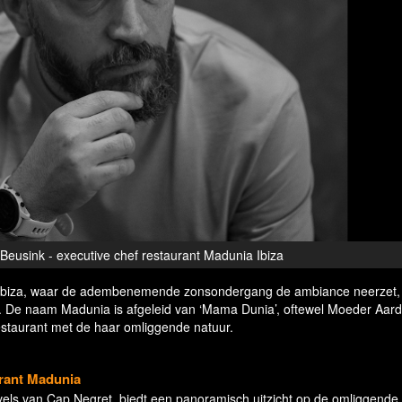
Beusink - executive chef restaurant Madunia Ibiza
Ibiza, waar de adembenemende zonsondergang de ambiance neerzet,
n. De naam Madunia is afgeleid van ‘Mama Dunia’, oftewel Moeder Aar
estaurant met de haar omliggende natuur.
urant Madunia
vels van Cap Negret, biedt een panoramisch uitzicht op de omliggende 