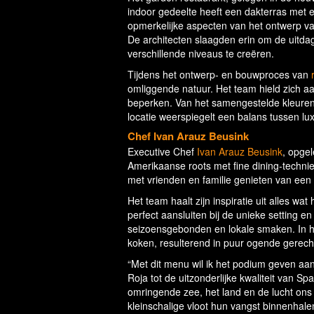
indoor gedeelte heeft een dakterras met
opmerkelijke aspecten van het ontwerp van
De architecten slaagden erin om de uitdag
verschillende niveaus te creëren.
Tijdens het ontwerp- en bouwproces van
omliggende natuur. Het team hield zich aa
beperken. Van het samengestelde kleuren
locatie weerspiegelt een balans tussen lu
Chef Ivan Arauz Beusink
Executive Chef
Ivan Arauz Beusink
, opgel
Amerikaanse roots met fine dining-techni
met vrienden en familie genieten van een 
Het team haalt zijn inspiratie uit alles wat
perfect aansluiten bij de unieke setting e
seizoensgebonden en lokale smaken. In he
koken, resulterend in puur ogende gerec
“Met dit menu wil ik het podium geven aan 
Roja tot de uitzonderlijke kwaliteit van 
omringende zee, het land en de lucht ons
kleinschalige vloot hun vangst binnenhale