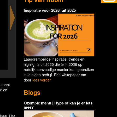
Inspiratie voor 2026, uit 2025
Laagdrempelige inspiratie, trends en
highlights uit 2025 die je in 2026 op
redelijk eenvoudige manier kunt gebruiken
Gamba roja carpaccio, caviar, finger lime, parsley 
in je eigen bedrijf. Een whitepaper om
door
lees verder
 opent
de en
Blogs
Ozempic menu | Hype of kan je er iets
mee?
baai. Het