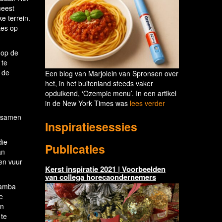
meest
e terrein.
tes op
 op de
 te
 de
Een blog van Marjolein van Spronsen over
het, in het buitenland steeds vaker
opduikend, ‘Ozempic menu’. In een artikel
in de New York Times was
lees verder
: samen
Inspiratiesessies
die
Publicaties
an
en vuur
Kerst inspiratie 2021 | Voorbeelden
van collega horecaondernemers
 Gamba
e
en
 te