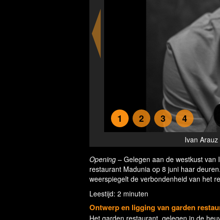
1
2
3
4
ia Ibiza
Ivan Arauz 
Opening
– Gelegen aan de westkust van 
restaurant Madunia op 8 juni haar deure
weerspiegelt de verbondenheid van het r
Leestijd: 2 minuten
Ontwerp en ligging van garden resta
Het garden restaurant, gelegen in de heu