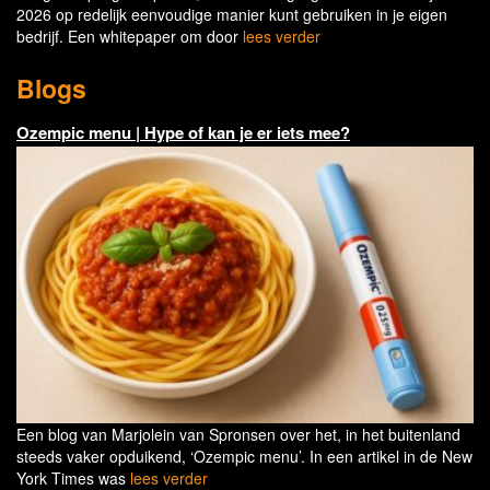
2026 op redelijk eenvoudige manier kunt gebruiken in je eigen
bedrijf. Een whitepaper om door
lees verder
Blogs
Ozempic menu | Hype of kan je er iets mee?
Een blog van Marjolein van Spronsen over het, in het buitenland
steeds vaker opduikend, ‘Ozempic menu’. In een artikel in de New
York Times was
lees verder