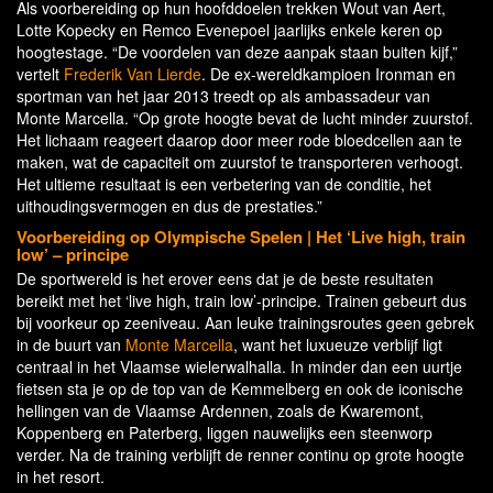
Als voorbereiding op hun hoofddoelen trekken Wout van Aert,
Lotte Kopecky en Remco Evenepoel jaarlijks enkele keren op
hoogtestage. “De voordelen van deze aanpak staan buiten kijf,”
vertelt
Frederik Van Lierde
. De ex-wereldkampioen Ironman en
sportman van het jaar 2013 treedt op als ambassadeur van
Monte Marcella. “Op grote hoogte bevat de lucht minder zuurstof.
Het lichaam reageert daarop door meer rode bloedcellen aan te
maken, wat de capaciteit om zuurstof te transporteren verhoogt.
Het ultieme resultaat is een verbetering van de conditie, het
uithoudingsvermogen en dus de prestaties.”
Voorbereiding op Olympische Spelen | Het ‘Live high, train
low’ – principe
De sportwereld is het erover eens dat je de beste resultaten
bereikt met het ‘live high, train low’-principe. Trainen gebeurt dus
bij voorkeur op zeeniveau. Aan leuke trainingsroutes geen gebrek
in de buurt van
Monte Marcella
, want het luxueuze verblijf ligt
centraal in het Vlaamse wielerwalhalla. In minder dan een uurtje
fietsen sta je op de top van de Kemmelberg en ook de iconische
hellingen van de Vlaamse Ardennen, zoals de Kwaremont,
Koppenberg en Paterberg, liggen nauwelijks een steenworp
verder. Na de training verblijft de renner continu op grote hoogte
in het resort.