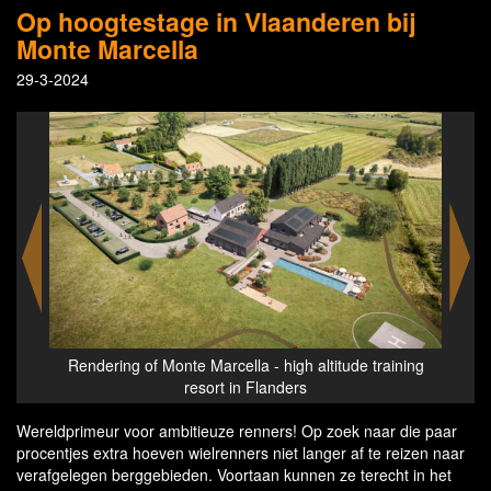
Op hoogtestage in Vlaanderen bij
Monte Marcella
29-3-2024
nce
Rendering of Monte Marcella - high altitude training
Rend
resort in Flanders
Wereldprimeur voor ambitieuze renners! Op zoek naar die paar
procentjes extra hoeven wielrenners niet langer af te reizen naar
verafgelegen berggebieden. Voortaan kunnen ze terecht in het