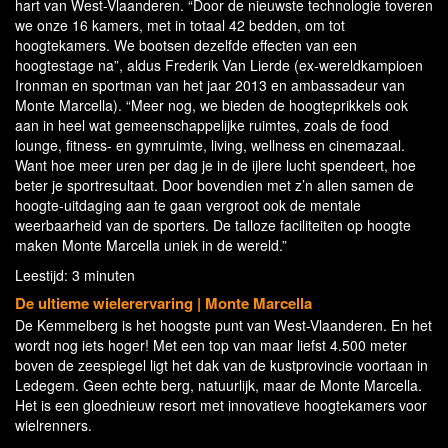
hart van West-Vlaanderen. “Door de nieuwste technologie toveren
we onze 16 kamers, met in totaal 42 bedden, om tot
hoogtekamers. We bootsen dezelfde effecten van een
hoogtestage na”, aldus Frederik Van Lierde (ex-wereldkampioen
Ironman en sportman van het jaar 2013 en ambassadeur van
Monte Marcella). “Meer nog, we bieden de hoogteprikkels ook
aan in heel wat gemeenschappelijke ruimtes, zoals de food
lounge, fitness- en gymruimte, living, wellness en cinemazaal.
Want hoe meer uren per dag je in de ijlere lucht spendeert, hoe
beter je sportresultaat. Door bovendien met z’n allen samen de
hoogte-uitdaging aan te gaan vergroot ook de mentale
weerbaarheid van de sporters. De talloze faciliteiten op hoogte
maken Monte Marcella uniek in de wereld.”
Leestijd: 3 minuten
De ultieme wielerervaring | Monte Marcella
De Kemmelberg is het hoogste punt van West-Vlaanderen. En het
wordt nog iets hoger! Met een top van maar liefst 4.500 meter
boven de zeespiegel ligt het dak van de kustprovincie voortaan in
Ledegem. Geen echte berg, natuurlijk, maar de Monte Marcella.
Het is een gloednieuw resort met innovatieve hoogtekamers voor
wielrenners.