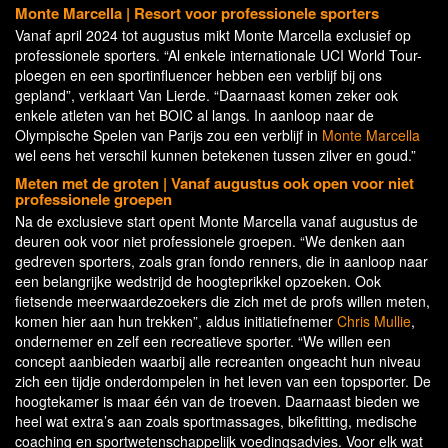
Monte Marcella | Resort voor professionele sporters
Vanaf april 2024 tot augustus mikt Monte Marcella exclusief op
professionele sporters. “Al enkele internationale UCI World Tour-
ploegen en een sportinfluencer hebben een verblijf bij ons
gepland”, verklaart Van Lierde. “Daarnaast komen zeker ook
enkele atleten van het BOIC al langs. In aanloop naar de
Olympische Spelen van Parijs zou een verblijf in
Monte Marcella
wel eens het verschil kunnen betekenen tussen zilver en goud.”
Meten met de groten | Vanaf augustus ook open voor niet
professionele groepen
Na de exclusieve start opent Monte Marcella vanaf augustus de
deuren ook voor niet professionele groepen. “We denken aan
gedreven sporters, zoals gran fondo renners, die in aanloop naar
een belangrijke wedstrijd de hoogteprikkel opzoeken. Ook
fietsende meerwaardezoekers die zich met de profs willen meten,
komen hier aan hun trekken”, aldus initiatiefnemer
Chris Mullie
,
ondernemer en zelf een recreatieve sporter. “We willen een
concept aanbieden waarbij alle recreanten ongeacht hun niveau
zich een tijdje onderdompelen in het leven van een topsporter. De
hoogtekamer is maar één van de troeven. Daarnaast bieden we
heel wat extra’s aan zoals sportmassages, bikefitting, medische
coaching en sportwetenschappelijk voedingsadvies. Voor elk wat