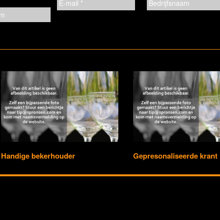
Handige bekerhouder
Gepresonaliseerde krant