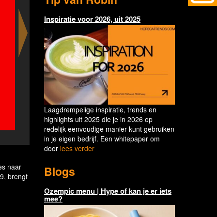
Inspiratie voor 2026, uit 2025
Laagdrempelige inspiratie, trends en
highlights uit 2025 die je in 2026 op
redelijk eenvoudige manier kunt gebruiken
GRINGO - The Taco Lover Club
in je eigen bedrijf. Een whitepaper om
door
lees verder
n
es naar
Blogs
9, brengt
Ozempic menu | Hype of kan je er iets
mee?