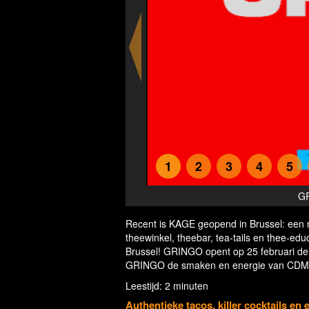
1
2
3
4
5
sels
GR
Recent is KAGE geopend in Brussel: een n
theewinkel, theebar, tea-tails en thee-e
Brussel! GRINGO opent op 25 februari de 
GRINGO de smaken en energie van CDMX 
Leestijd: 2 minuten
Authentieke tacos, killer cocktails en