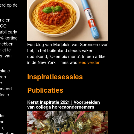
eerd op de
ric en
INGO
bij early
% korting
 hebben
Een blog van Marjolein van Spronsen over
iet te
het, in het buitenland steeds vaker
ken van
opduikend, ‘Ozempic menu’. In een artikel
in de New York Times was
lees verder
okale
Inspiratiesessies
een
te
Publicaties
erveert
fecte
Kerst inspiratie 2021 | Voorbeelden
van collega horecaondernemers
ier
ine
ha,
roma) en