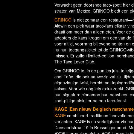
Verwacht geen doorsnee taco-spot: hier dr
straten van Mexico. GRINGO biedt een p
GRINGO
is niet zomaar een restaurant—h
Aldwin een plek waar taco-fans elkaar vi
draait om meer dan alleen eten. Voor de 
adopters de kans kregen om een van de f
voor altijd, voorrang bij evenementen en 
nu hun toegangsticket tot de GRINGO-vibe
missen. Er zullen limited-edition merchan
The Taco Lover Club.
Om GRINGO tot in de puntjes juist te kri
chef Toño, die ook aanwezig zal zijn ti
eigenzinnige twist, bereid met topingredië
salsas. Voor wie nóg iets extra zoekt: G
hun signature cinnamon bun naast een exc
zoet-pittige afsluiter na een taco-feest.
KAGE |Een nieuw Belgisch matchame
KAGE
combineert traditie en innovatie m
varianten. KAGE is nu verkrijgbaar via hu
Dansaertstraat 19 in Brussel geopend. Me
RYOKU organic matcha, ROKU organic hoji