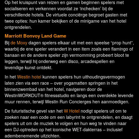
Op het kruispunt van reizen en gamen beginnen spelers met
socialiseren en verkennen voordat ze ‘inchecken’ bij de
verschillende hotels. De virtuele conciërge begroet gasten met
twee opties: hun kamer bekijken of de minigame van het hotel
ontgrendelen.
Marriott Bonvoy Land Game
Bij
de Moxy
dagen spelers elkaar uit met een speelse “prop hunt”,
waarbij de ene speler verandert in een item zoals een flamingo of
banaan en de andere speler zijn vermomming probeert bloot te
leggen, terwijl hij onderweg een disco, arcadespellen en
levendige kunst ontdekt.
In het
Westin hotel
kunnen spelers hun uithoudingsvermogen
laten zien via een race – over yogamatten springen in het
binnenzwembad van het hotel, navigeren door de
WestinWORKOUT® fitnessstudio en langs een overdekte levende
muur rennen, terwijl Westin Run Concierges hen aanmoedigen.
De futuristische gevel van het
W Hotel
nodigt spelers uit om te
zoeken naar een code om een labyrint te ontgrendelen, en daagt
spelers uit om de muziek te volgen en hun weg te vinden naar
een DJ-optreden op het iconische WET-dakterras – inclusief
adembenemende uitzichten.