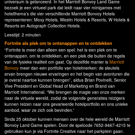
universum is gelanceerd. In het Marriott Bonvoy Land Game
bezoek je een virtueel park dat leidt naar vier minigames met
hotelthema’s die vier verschillende Marriott Bonvoy Hotels
representeren: Moxy Hotels, Westin Hotels & Resorts, W Hotels &
Resorts en Autograph Collection Hotels.
Leestijd: 2 minuten
Fortnite als plek om te ontsnappen en te ontdekken
“Fortnite is meer dan alleen een spel: het is een plek om te
ontsnappen, om te ontdekken, en een plek die buiten de regels
van de fysieke realiteit om gaat. Op dezelfde manier is
Marriott
Bonvoy
meer dan een portfolio van hotelmerken: de sleutels
ervan brengen nieuwe ervaringen en het begin van avonturen die
je overal naartoe kunnen brengen”, aldus Brian Povinelli, Senior
Vive President en Global Head of Marketing en Brand van
Marriott International. “We brengen de magie van onze merken
naar de virtuele wereld, zodat de volgende generaties reizigers
kunnen reizen naar ons gevarieerde hotelportfolio en ons unieke
aanbod, waar ze zich ook bevinden.”
Sinds 25 oktober kunnen mensen over de hele wereld de Marriott
Bonvoy Land Game spelen. Door de spelcode 7652-9467-4215 te
gebruiken kun je via Fortnite Creative naar het parkplein gaan.