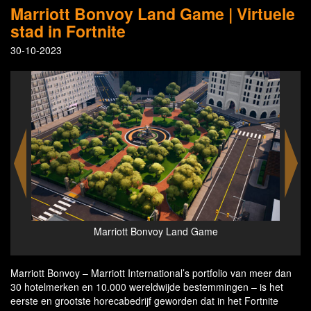
Marriott Bonvoy Land Game | Virtuele
stad in Fortnite
30-10-2023
voy
Marriott Bonvoy Land Game
Che
Marriott Bonvoy – Marriott International’s portfolio van meer dan
30 hotelmerken en 10.000 wereldwijde bestemmingen – is het
eerste en grootste horecabedrijf geworden dat in het Fortnite