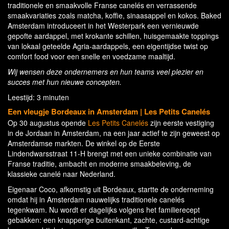
traditionele en smaakvolle Franse canelés en verrassende
smaakvariaties zoals matcha, koffie, sinaasappel en kokos. Baked
Amsterdam introduceert in het Westerpark een vernieuwde
gepofte aardappel, met krokante schillen, huisgemaakte toppings
van lokaal geteelde Agria-aardappels, een eigentijdse twist op
comfort food voor een snelle en voedzame maaltijd.
Wij wensen deze ondernemers en hun teams veel plezier en
succes met hun nieuwe concepten.
Leestijd: 3 minuten
Een vleugje Bordeaux in Amsterdam
| Les Petits Canelés
Op 30 augustus opende
Les Petits Canelés
zijn eerste vestiging
in de Jordaan in Amsterdam, na een jaar actief te zijn geweest op
Amsterdamse markten. De winkel op de Eerste
Lindendwarsstraat 11-H brengt met een unieke combinatie van
Franse traditie, ambacht en moderne smaakbeleving, de
klassieke canelé naar Nederland.
Eigenaar Coco, afkomstig uit Bordeaux, startte de onderneming
omdat hij in Amsterdam nauwelijks traditionele canelés
tegenkwam. Nu wordt er dagelijks volgens het familierecept
gebakken: een knapperige buitenkant, zachte, custard-achtige