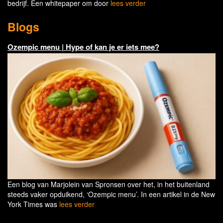
bedrijf. Een whitepaper om door
lees verder
Blogs
Ozempic menu | Hype of kan je er iets mee?
Een blog van Marjolein van Spronsen over het, in het buitenland
steeds vaker opduikend, ‘Ozempic menu’. In een artikel in de New
York Times was
lees verder