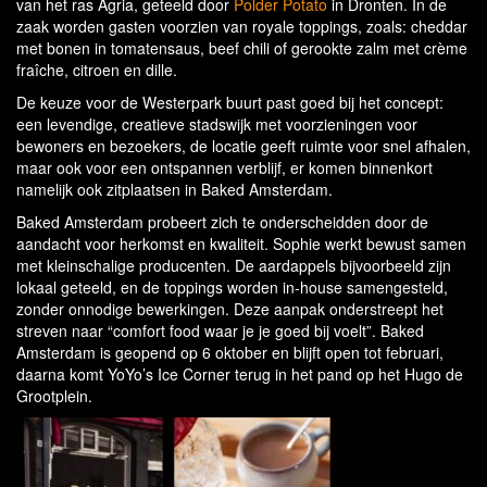
van het ras Agria, geteeld door
Polder Potato
in Dronten. In de
zaak worden gasten voorzien van royale toppings, zoals: cheddar
met bonen in tomatensaus, beef chili of gerookte zalm met crème
fraîche, citroen en dille.
De keuze voor de Westerpark buurt past goed bij het concept:
een levendige, creatieve stadswijk met voorzieningen voor
bewoners en bezoekers, de locatie geeft ruimte voor snel afhalen,
maar ook voor een ontspannen verblijf, er komen binnenkort
namelijk ook zitplaatsen in Baked Amsterdam.
Baked Amsterdam probeert zich te onderscheidden door de
aandacht voor herkomst en kwaliteit. Sophie werkt bewust samen
met kleinschalige producenten. De aardappels bijvoorbeeld zijn
lokaal geteeld, en de toppings worden in‑house samengesteld,
zonder onnodige bewerkingen. Deze aanpak onderstreept het
streven naar “comfort food waar je je goed bij voelt”. Baked
Amsterdam is geopend op 6 oktober en blijft open tot februari,
daarna komt YoYo’s Ice Corner terug in het pand op het Hugo de
Grootplein.