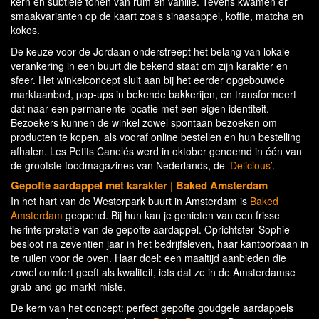
kern en subtiele tonen van rum en vanille. Tevens kwamen er
smaakvarianten op de kaart zoals sinaasappel, koffie, matcha en
kokos.
De keuze voor de Jordaan onderstreept het belang van lokale
verankering in een buurt die bekend staat om zijn karakter en
sfeer. Het winkelconcept sluit aan bij het eerder opgebouwde
marktaanbod, pop-ups in bekende bakkerijen, en transformeert
dat naar een permanente locatie met een eigen identiteit.
Bezoekers kunnen de winkel zowel spontaan bezoeken om
producten te kopen, als vooraf online bestellen en hun bestelling
afhalen. Les Petits Canelés werd in oktober genoemd in één van
de grootste foodmagazines van Nederlands, de
‘Delicious’
.
Gepofte aardappel met karakter
| Baked Amsterdam
In het hart van de Westerpark buurt in Amsterdam is
Baked
Amsterdam
geopend. Bij hun kan je genieten van een frisse
herinterpretatie van de gepofte aardappel. Oprichtster Sophie
besloot na zeventien jaar in het bedrijfsleven, haar kantoorbaan in
te ruilen voor de oven. Haar doel: een maaltijd aanbieden die
zowel comfort geeft als kwaliteit, iets dat ze in de Amsterdamse
grab‑and‑go‑markt miste.
De kern van het concept: perfect gepofte goudgele aardappels