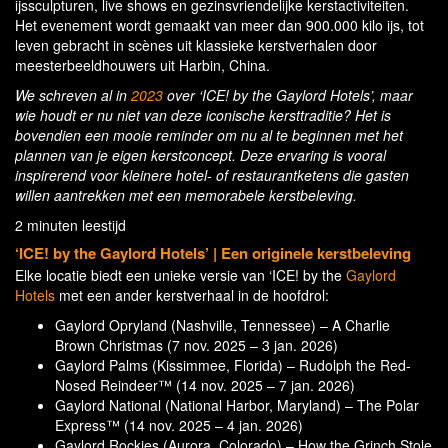
ijssculpturen, live shows en gezinsvriendelijke kerstactiviteiten.
Het evenement wordt gemaakt van meer dan 900.000 kilo ijs, tot
leven gebracht in scènes uit klassieke kerstverhalen door
meesterbeeldhouwers uit Harbin, China.
We schreven al in
2023
over ‘ICE! by the Gaylord Hotels’, maar
wie houdt er nu niet van deze iconische kersttraditie? Het is
bovendien een mooie reminder om nu al te beginnen met het
plannen van je eigen kerstconcept. Deze ervaring is vooral
inspirerend voor kleinere hotel- of restaurantketens die gasten
willen aantrekken met een memorabele kerstbeleving.
2 minuten leestijd
‘ICE! by the Gaylord Hotels’ | Een originele kerstbeleving
Elke locatie biedt een unieke versie van ‘ICE! by the
Gaylord
Hotels
met een ander kerstverhaal in de hoofdrol:
Gaylord Opryland (Nashville, Tennessee) – A Charlie
Brown Christmas (7 nov. 2025 – 3 jan. 2026)
Gaylord Palms (Kissimmee, Florida) – Rudolph the Red-
Nosed Reindeer™ (14 nov. 2025 – 7 jan. 2026)
Gaylord National (National Harbor, Maryland) – The Polar
Express™ (14 nov. 2025 – 4 jan. 2026)
Gaylord Rockies (Aurora, Colorado) – How the Grinch Stole