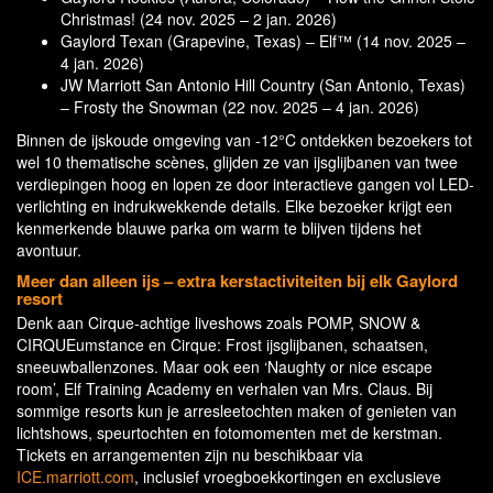
Christmas! (24 nov. 2025 – 2 jan. 2026)
Gaylord Texan (Grapevine, Texas) – Elf™ (14 nov. 2025 –
4 jan. 2026)
JW Marriott San Antonio Hill Country (San Antonio, Texas)
– Frosty the Snowman (22 nov. 2025 – 4 jan. 2026)
Binnen de ijskoude omgeving van -12°C ontdekken bezoekers tot
wel 10 thematische scènes, glijden ze van ijsglijbanen van twee
verdiepingen hoog en lopen ze door interactieve gangen vol LED-
verlichting en indrukwekkende details. Elke bezoeker krijgt een
kenmerkende blauwe parka om warm te blijven tijdens het
avontuur.
Meer dan alleen ijs – extra kerstactiviteiten bij elk Gaylord
resort
Denk aan Cirque-achtige liveshows zoals POMP, SNOW &
CIRQUEumstance en Cirque: Frost ijsglijbanen, schaatsen,
sneeuwballenzones. Maar ook een ‘Naughty or nice escape
room’, Elf Training Academy en verhalen van Mrs. Claus. Bij
sommige resorts kun je arresleetochten maken of genieten van
lichtshows, speurtochten en fotomomenten met de kerstman.
Tickets en arrangementen zijn nu beschikbaar via
ICE.marriott.com
, inclusief vroegboekkortingen en exclusieve