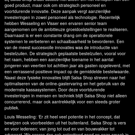
goed product, maar ook om strategisch personeel en
voortdurende innovatie. Deze aanpak vergt aanzienlijke
investeringen in zowel personeel als technologie. Recentelijk
hebben Wesseling en Visser een ervaren senior team
aangenomen om de ambitieuze groeidoelstellingen te realiseren.
Daarnaast is er een constante drang om de operationele
systemen te verbeteren en schaalbaarheid te bevorderen. Een
van de meest succesvolle innovaties was de introductie van
bestelzuilen. De strategisch geplaatste bestelzuilen, vooral voor
het raam, hebben een aanzienlijke toename in het aantal
jongeren van veertien tot achttien jaar als gasten opgeleverd, met
een verrassend positieve impact op de gemiddelde bestelwaarde.
Naast deze fysieke innovaties blijft Salsa Shop streven naar het
optimaliseren van de online-gastervaring en het gebruik van de
modernste kassasystemen. Door deze voortdurende
investeringen in mensen en techniek blijft Salsa Shop niet alleen
concurrerend, maar ook aantrekkelijk voor een steeds groter
publiek.
Louis Wesseling: ‘Er zit heel veel potentie in het concept, dat
bewijzen ook voorbeelden uit het buitenland. Salsa Shop is vers
en voor iedereen; van jong tot oud en van bouwvakker tot
advocaat. We scoren dan ook ontzettend goed op onze smaak in