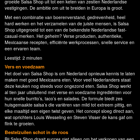
groeide Salsa Shop uit tot een keten van zestien Nederlandse
vestigingen. De ambitie om uit te breiden in Europa is groot.
Met een combinatie van boerenverstand, gedrevenheid, heel
hard werken en het verzamelen van de juiste mensen, is Salsa
Shop uitgegroeid tot een van de bekendste Nederlandse fast-
casual-merken. Het geheim? Verse producten, authentieke,
Mexicaanse recepten, efficiënte werkprocessen, snelle service en
een ervaren team.
Leestijd: 2 minuten
Vers en voedzaam
Het doel van Salsa Shop is om Nederland opnieuw kennis te laten
maken met goed Mexicaans eten. Voor veel Nederlanders staat
deze keuken nog steeds voor ongezond eten. Salsa Shop werkt
al tien jaar uitsluitend met verse en voedzame ingrediënten voor
hun snelle burrito’s, taco’s en salades. De formule biedt zes
huisgemaakte salsa’s die variëren van mild tot extreem pittig, en
elke maaltijd een eigen twist geven. Het concept sloeg direct aan,
wat oprichters Louis Wesseling en Steven Visser de kans gaf om
flink te groeien.
Bestelzuilen schot in de roos
Bij Salsa Shop draait succes niet alleen om het verkopen van een