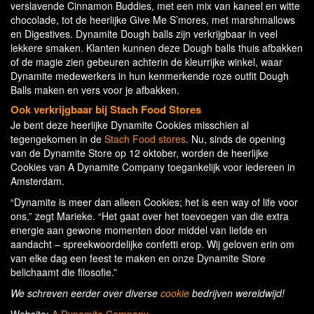
verslavende Cinnamon Buddies, met een mix van kaneel en witte
chocolade, tot de heerlijke Give Me S’mores, met marshmallows
en Digestives. Dynamite Dough balls zijn verkrijgbaar in veel
lekkere smaken. Klanten kunnen deze Dough balls thuis afbakken
of de magie zien gebeuren achterin de kleurrijke winkel, waar
Dynamite medewerkers in hun kenmerkende roze outfit Dough
Balls maken en vers voor je afbakken.
Ook verkrijgbaar bij Stach Food Stores
Je bent deze heerlijke Dynamite Cookies misschien al
tegengekomen in de
Stach Food stores
. Nu, sinds de opening
van de Dynamite Store op 12 oktober, worden de heerlijke
Cookies van A Dynamite Company toegankelijk voor iedereen in
Amsterdam.
“Dynamite is meer dan alleen Cookies; het is een way of life voor
ons,” zegt Marieke. “Het gaat over het toevoegen van die extra
energie aan gewone momenten door middel van liefde en
aandacht – spreekwoordelijke confetti erop. Wij geloven erin om
van elke dag een feest te maken en onze Dynamite Store
belichaamt die filosofie.”
We schreven eerder over diverse
cookie
bedrijven wereldwijd!