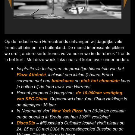
2 Dutch r
Op de redactie van Horecatrends ontvangen wij dagelijks vele
trends uit binnen- en buitenland. De meest interessante pikken
we eruit, andere korte trends verzamelen we in de rubriek ‘Trends
in het kort’. Met deze week links naar artikelen over onder andere:
Inspiratie via Instagram: de prachtige binnentuin van het
Plaza Athénéé
, inclusief een kleine ijsbaan! Brood
serveren met een
boterkaars
en
pink hot chocolate
koop
je buiten bij de food truck van Harrods!
Recent geopend in Hangzhou,
de 10.000ste vestiging
van KFC China
. Opgebouwd door Yum China Holdings in
de afgelopen 36 jaar.
In Nederland viert
New York Pizza
hun 30-jarige bestaan
ste
en de opening in Breda van hun 300
vestiging!
DiscoDip
– Miljuschka’s Culinaire festival vindt plaats op
24, 25 en 26 mei 2024 in recreatiegebied Bussloo op de
Veluwe. Tickets zijn nu te koop.