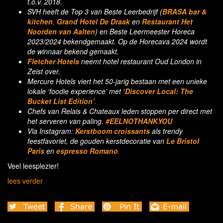
t.o.v. 2018.
SVH heeft de Top 3 van Beste Leerbedrijf (
BRASA bar &
kitchen
,
Grand Hotel De Draak
en
Restaurant Het
Noorden van Aalten
) en Beste Leermeester Horeca
2023/2024 bekendgemaakt. Op de Horecava 2024 wordt
de winnaar bekend gemaakt.
Fletcher Hotels
neemt hotel restaurant Oud London in
Zeist over.
Mercure Hotels viert het 50-jarig bestaan met een unieke
lokale ‘foodie experience’ met
‘Discover Local: The
Bucket List Edition’
.
Chefs van Relais & Chateaux leden stoppen per direct met
het serveren van paling.
#EELNOTHANKYOU
Via Instagram:
Kerstboom croissants
als trendy
feestfavoriet, de gouden kerstdecoratie van
Le Bristol
Paris
en
espresso Romano
.
Veel leesplezier!
lees verder