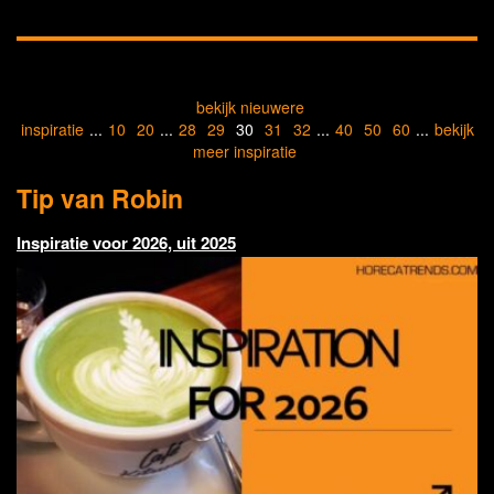
bekijk nieuwere
inspiratie
...
10
20
...
28
29
30
31
32
...
40
50
60
...
bekijk
meer inspiratie
Tip van Robin
Inspiratie voor 2026, uit 2025