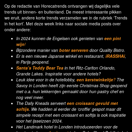
Op de redactie van Horecatrends ontvangen wij dagelijks vele
trends uit binnen- en buitenland. De meest interessante pikken
we eruit, andere korte trends verzamelen we in de rubriek ‘Trends
in het kort’. Met deze week links naar sociale media posts over
onder andere:
In 2024 kunnen de Engelsen ook genieten van
een pint
wijn
!
Bijzondere manier van
boter serveren
door Quality Bistro.
Er is een nieuwe Japanse winkel en restaurant,
iRASSHAi
,
in Parijs geopend.
Santa’s Teddy Bear Tea
in het Ritz-Carlton Orlando,
Grande Lakes. Inspiratie voor andere hotels?
Leuk idee voor in de hotellobby,
een kerstwinkeltje
?
The
Savoy in Londen heeft zijn eerste Christmas Shop geopend
met o.a. hun lekkernijen gemaakt door hun pastry chef en
nog veel meer.
The Daily Kneads serveert
een croissant gevuld met
softijs
. We hadden al eerder de ‘croffle’ gespot maar dit
simpele recept met een croissant en softijs is ook inspiratie
voor het ijsseizoen 2024.
Het Landmark hotel in Londen introduceerden voor de