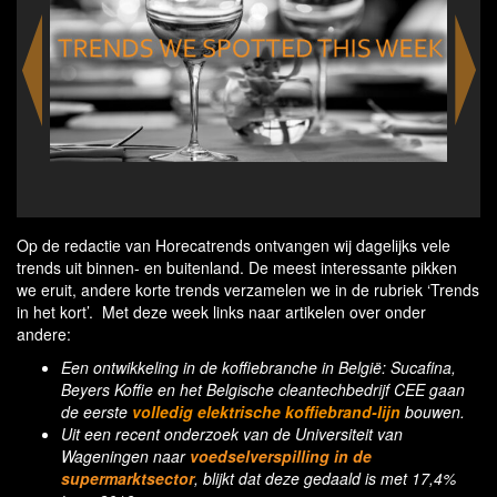
Emission
Op de redactie van Horecatrends ontvangen wij dagelijks vele
trends uit binnen- en buitenland. De meest interessante pikken
we eruit, andere korte trends verzamelen we in de rubriek ‘Trends
in het kort’. Met deze week links naar artikelen over onder
andere:
Een ontwikkeling in de koffiebranche in België: Sucafina,
Beyers Koffie en het Belgische cleantechbedrijf CEE gaan
de eerste
volledig elektrische koffiebrand-lijn
bouwen.
Uit een recent onderzoek van de Universiteit van
Wageningen naar
voedselverspilling in de
supermarktsector
, blijkt dat deze gedaald is met 17,4%