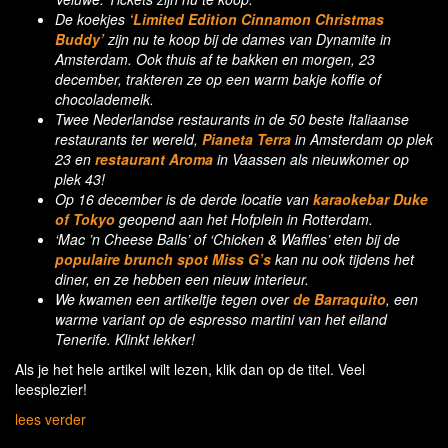
De koekjes
‘Limited Edition Cinnamon Christmas
Buddy’
zijn nu te koop bij de dames van Dynamite in
Amsterdam. Ook thuis af te bakken en morgen, 23
december, trakteren ze op een warm bakje koffie of
chocolademelk.
Twee Nederlandse restaurants in de 50 beste Italiaanse
restaurants ter wereld,
Pianeta Terra
in Amsterdam op plek
23 en
restaurant Aroma
in Vaassen als nieuwkomer op
plek 43!
Op 16 december is de derde locatie van
karaokebar Duke
of Tokyo
geopend aan het Hofplein in Rotterdam.
‘Mac ’n Cheese Balls’ of ‘Chicken & Waffles’ eten bij de
populaire brunch spot Miss G’s
kan nu ook tijdens het
diner, en ze hebben een nieuw interieur.
We kwamen een artikeltje tegen over
de Barraquito
, een
warme variant op de espresso martini van het eiland
Tenerife. Klinkt lekker!
Als je het hele artikel wilt lezen, klik dan op de titel. Veel
leesplezier!
lees verder