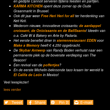
en gedipte Cannoli serveren tijdens feesten en partijen.
KARMA KITCHEN
opent deze zomer op de Oude
Graanmarkt in Brussel.
Ook dit jaar weer
Free Heri Heri for all
ter herdenking van
Keti Koti.
Wederom nieuwe, innovatieve croissants
:
de aardappel
croissant, de Onioissants en de BallSsants
!
Ideeën van
o.a. Café W & Bakery en Arte by Padaria.
Het eerste benefiet diner in
sterrenrestaurant EDEN
voor
Make a Memory
heeft € 4.250 opgebracht.
De
Skybar Antwerp
van Randy Boden verhuist naar een
permanente plek op de bovenste verdieping van The
Beacon!
Een revival van de
poffertjes
?
En de
eerste Michelin-bekroonde taco kraam ter wereld is
El Califa de León
in Mexico!
Veel leesplezier!
lees verder