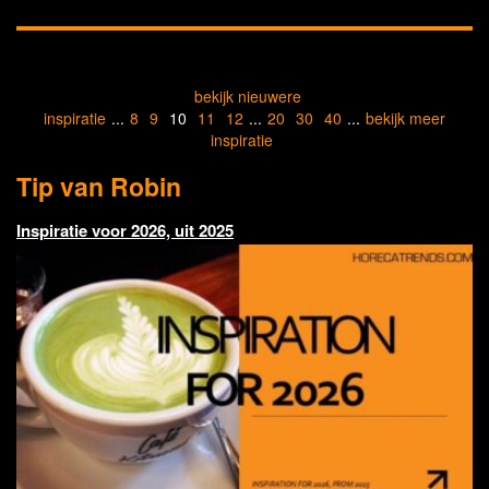
bekijk nieuwere
inspiratie
...
8
9
10
11
12
...
20
30
40
...
bekijk meer
inspiratie
Tip van Robin
Inspiratie voor 2026, uit 2025