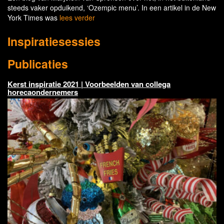
steeds vaker opduikend, ‘Ozempic menu’. In een artikel in de New
York Times was
lees verder
Inspiratiesessies
Publicaties
Kerst inspiratie 2021 | Voorbeelden van collega
horecaondernemers