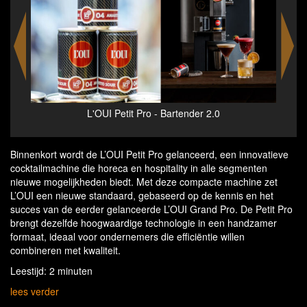
Pro - Bartender 2.0
L'OUI Petit Pro - owners Edwin de K
Gijbels
Binnenkort wordt de L’OUI Petit Pro gelanceerd, een innovatieve
cocktailmachine die horeca en hospitality in alle segmenten
nieuwe mogelijkheden biedt. Met deze compacte machine zet
L’OUI een nieuwe standaard, gebaseerd op de kennis en het
succes van de eerder gelanceerde L’OUI Grand Pro. De Petit Pro
brengt dezelfde hoogwaardige technologie in een handzamer
formaat, ideaal voor ondernemers die efficiëntie willen
combineren met kwaliteit.
Leestijd: 2 minuten
lees verder