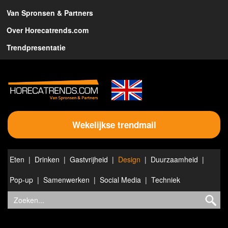
Van Spronsen & Partners
Over Horecatrends.com
Trendpresentatie
Wekelijkse trendmail
Eten
Drinken
Gastvrijheid
Design
Duurzaamheid
Pop-up
Samenwerken
Social Media
Techniek