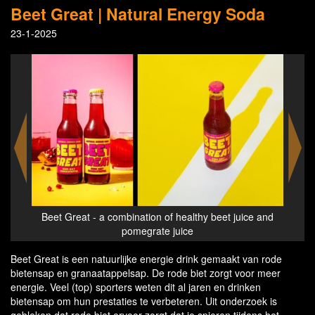
Beet Great | Natural Energy Soda
23-1-2025
e and
Beet Great - a combination of healthy beet juice and
Beet
pomegrate juice
Beet Great is een natuurlijke energie drink gemaakt van rode
bietensap en granaatappelsap. De rode biet zorgt voor meer
energie. Veel (top) sporters weten dit al jaren en drinken
bietensap om hun prestaties te verbeteren. Uit onderzoek is