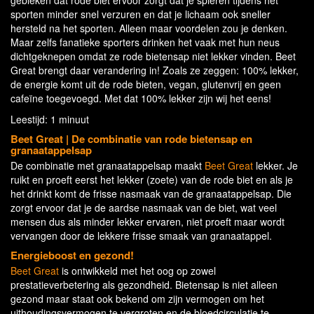
gebleken dat rode biet ervoor zorgt dat je spieren tijdens het
sporten minder snel verzuren en dat je lichaam ook sneller
hersteld na het sporten. Alleen maar voordelen zou je denken.
Maar zelfs fanatieke sporters drinken het vaak met hun neus
dichtgeknepen omdat ze rode bietensap niet lekker vinden. Beet
Great brengt daar verandering in! Zoals ze zeggen: 100% lekker,
de energie komt uit de rode bieten, vegan, glutenvrij en geen
cafeïne toegevoegd. Met dat 100% lekker zijn wij het eens!
Leestijd: 1 minuut
Beet Great | De combinatie van rode bietensap en
granaatappelsap
De combinatie met granaatappelsap maakt
Beet Great
lekker. Je
ruikt en proeft eerst het lekker (zoete) van de rode biet en als je
het drinkt komt de frisse nasmaak van de granaatappelsap. Die
zorgt ervoor dat je de aardse nasmaak van de biet, wat veel
mensen dus als minder lekker ervaren, niet proeft maar wordt
vervangen door de lekkere frisse smaak van granaatappel.
Energieboost en gezond!
Beet Great
is ontwikkeld met het oog op zowel
prestatieverbetering als gezondheid. Bietensap is niet alleen
gezond maar staat ook bekend om zijn vermogen om het
uithoudingsvermogen te vergroten en de bloedcirculatie te