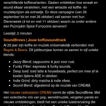
verschillende koffievarianten. Gasten ontdekken hoe smaak en
sound elkaar versterken, met een winactie vol koffie- én
muziekprijzen als extraatje. En deze campagne (van 26
september tot en met 26 oktober) valt samen met hun
Dierenweek (4 tot en met 11 oktober) waarin ze onder andere
een Pu(m)pkin Spice Furryccino serveren!
Leestijd: 2 minuten
SoundBrews | Jouw koffiesoundtrack
Al 29 jaar zijn koffie en muziek onlosmakelijk verbonden met
Bagels & Beans
. Dit jubileumjaar komen ze samen in vijf unieke
blends:
Jazzy Blend: cappuccino & jazz voor rust.
Funky Filter: espresso & funky sounds.
Deep Iced: iced latte & housebeats, perfect om mee af te
koelen tijdens ADE in oktober.
Indie Grind: dirty matcha & indie vibes.
Sound Blend: afgestemd op de muziek van CREAM.
Het
nieuwe radiostation CREAM
vormt de vijfde SoundBrew. Met
een eclectische mix van pop, wereldmuziek, vergeten parels en
nieuwe ontdekkingen, biedt het een unieke luisterervaring die