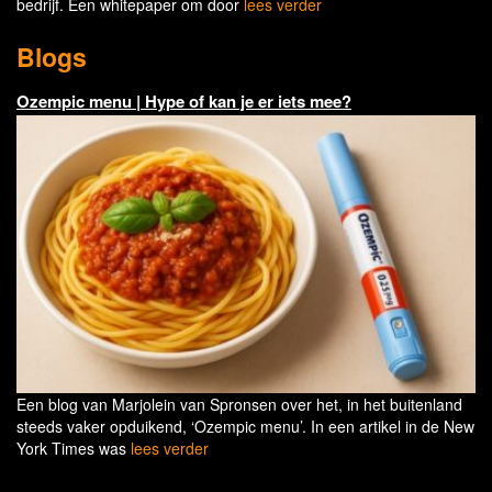
bedrijf. Een whitepaper om door
lees verder
Blogs
Ozempic menu | Hype of kan je er iets mee?
Een blog van Marjolein van Spronsen over het, in het buitenland
steeds vaker opduikend, ‘Ozempic menu’. In een artikel in de New
York Times was
lees verder