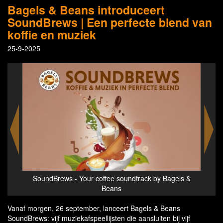
Bagels & Beans introduceert
SoundBrews | Een perfecte blend van
koffie en muziek
25-9-2025
gels &
SoundBrews - Your coffee soundtrack by Bagels &
Sou
Beans
Vanaf morgen, 26 september, lanceert Bagels & Beans
SoundBrews: vijf muziekafspeellijsten die aansluiten bij vijf