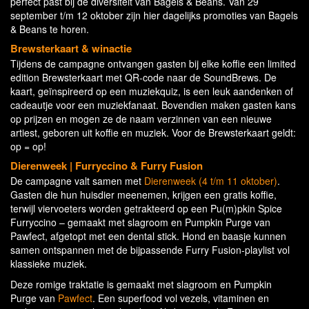
perfect past bij de diversiteit van Bagels & Beans. Van 29
september t/m 12 oktober zijn hier dagelijks promoties van Bagels
& Beans te horen.
Brewsterkaart & winactie
Tijdens de campagne ontvangen gasten bij elke koffie een limited
edition Brewsterkaart met QR-code naar de SoundBrews. De
kaart, geïnspireerd op een muziekquiz, is een leuk aandenken of
cadeautje voor een muziekfanaat. Bovendien maken gasten kans
op prijzen en mogen ze de naam verzinnen van een nieuwe
artiest, geboren uit koffie en muziek. Voor de Brewsterkaart geldt:
op = op!
Dierenweek | Furryccino & Furry Fusion
De campagne valt samen met
Dierenweek (4 t/m 11 oktober)
.
Gasten die hun huisdier meenemen, krijgen een gratis koffie,
terwijl viervoeters worden getrakteerd op een Pu(m)pkin Spice
Furryccino – gemaakt met slagroom en Pumpkin Purge van
Pawfect, afgetopt met een dental stick. Hond en baasje kunnen
samen ontspannen met de bijpassende Furry Fusion-playlist vol
klassieke muziek.
Deze romige traktatie is gemaakt met slagroom en Pumpkin
Purge van
Pawfect
. Een superfood vol vezels, vitaminen en