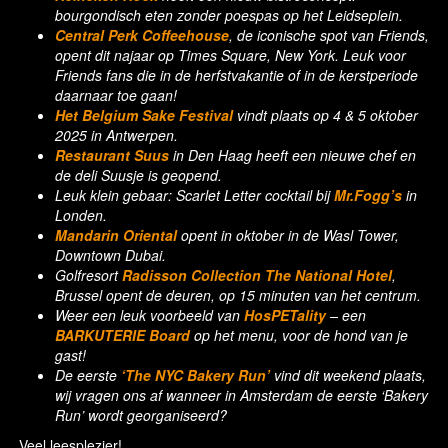
bourgondisch eten zonder poespas op het Leidseplein.
Central Perk Coffeehouse
, de iconische spot van Friends,
opent dit najaar op Times Square, New York. Leuk voor
Friends fans die in de herfstvakantie of in de kerstperiode
daarnaar toe gaan!
Het Belgium Sake Festival
vindt plaats op 4 & 5 oktober
2025 in Antwerpen.
Restaurant Suus
in Den Haag heeft een nieuwe chef en
de deli Suusje is geopend.
Leuk klein gebaar: Scarlet Letter cocktail bij
Mr.Fogg’s
in
Londen.
Mandarin Oriental
opent in oktober in de Wasl Tower,
Downtown Dubai.
Golfresort
Radisson Collection The National Hotel
,
Brussel opent de deuren, op 15 minuten van het centrum.
Weer een leuk voorbeeld van
HosPETality
– een
BARKUTERIE Board
op het menu, voor de hond van je
gast!
De eerste
‘The NYC Bakery Run’
vind dit weekend plaats,
wij vragen ons af wanneer in Amsterdam de eerste ‘Bakery
Run’ wordt georganiseerd?
Veel leesplezier!