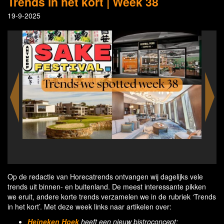
Trends in het kort | Week 38
19-9-2025
Heineken Hoek on Leidseplein in Amster
new bistro concept
Op de redactie van Horecatrends ontvangen wij dagelijks vele
trends uit binnen- en buitenland. De meest interessante pikken
we eruit, andere korte trends verzamelen we in de rubriek ‘Trends
in het kort’. Met deze week links naar artikelen over:
Heineken Hoek
heeft een nieuw bistroconcept: