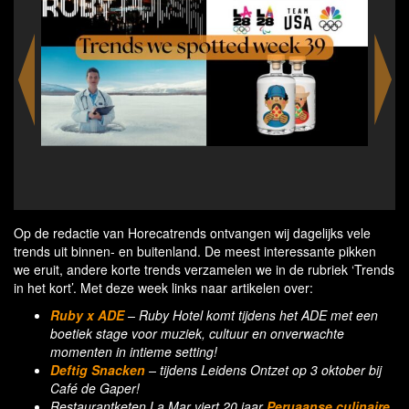
Hot Slices, Cold Drinks - collab Siegfried Gin
Domino's Pizza Germany
Op de redactie van Horecatrends ontvangen wij dagelijks vele
trends uit binnen- en buitenland. De meest interessante pikken
we eruit, andere korte trends verzamelen we in de rubriek ‘Trends
in het kort’. Met deze week links naar artikelen over:
Ruby x ADE
– Ruby Hotel komt tijdens het ADE met een
boetiek stage voor muziek, cultuur en onverwachte
momenten in intieme setting!
Deftig Snacken
– tijdens Leidens Ontzet op 3 oktober bij
Café de Gaper!
Restaurantketen La Mar viert 20 jaar
Peruaanse culinaire