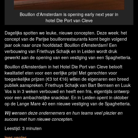
ning early next year in
Spaghetteria Leiden is opening early Oct
 van Cleve
year
Dagelijks spotten we leuke, nieuwe concepten. Deze week: het
concept van de Parijse bouillonrestaurants komt begin volgend
jaar ook naar onze hoofdstad: Bouillon d’Amsterdam! Een
verbouwing van Friethuys Schaijk en in Leiden wordt druk
gewerkt aan de opening van een vestiging van een Spaghetteria.
Bouillon d’Amsterdam in het Hotel Die Port van Cleve belooft
kwalitatief eten voor een eerlijke prijs! Met gerechten voor
toegankelijke prijzen (€3 tot €16) willen de eigenaren een breed
publiek aanspreken. Friethuys Schaijk van Bart Bernsen en Luuk
Vos is in 3 weken verbouwd en heeft een fris, eigentijds ontwerp
voor een ambachtelijke snackbar. En in Leiden opent in oktober
op de Lange Mare 40 een nieuwe vestiging van de Spaghetteria.
Wij wensen deze ondernemers en hun teams veel plezier en
succes met hun nieuwe concepten.
Leestijd: 3 minuten
lees verder