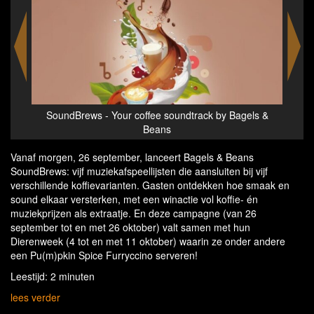
soundtrack by Bagels &
SoundBrews - Your coffee soundtrack by 
s
Beans
Vanaf morgen, 26 september, lanceert Bagels & Beans
SoundBrews: vijf muziekafspeellijsten die aansluiten bij vijf
verschillende koffievarianten. Gasten ontdekken hoe smaak en
sound elkaar versterken, met een winactie vol koffie- én
muziekprijzen als extraatje. En deze campagne (van 26
september tot en met 26 oktober) valt samen met hun
Dierenweek (4 tot en met 11 oktober) waarin ze onder andere
een Pu(m)pkin Spice Furryccino serveren!
Leestijd: 2 minuten
lees verder